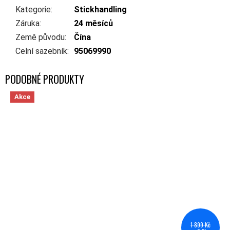
Kategorie
:
Stickhandling
Záruka
:
24 měsíců
Země původu
:
Čína
Celní sazebník
:
95069990
Akce
1 899 Kč