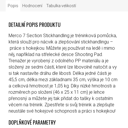
Popis
Hodnocení
Tabulka velikostí
DETAILNÍ POPIS PRODUKTU
Merco 7 Section Stickhandling je tréninková pomůcka,
která slouží pro nácvik a zlepšování stickhandlingu –
práce s hokejkou. Můžete jej používat na ledě i mimo
něj, například na střelecké desce Shooting Pad.
Trenažer je vyrobený z odolného PP materiálu a je
složený ze sedmi částí, které lze libovolně natočit a vy
si tak nastavíte dráhu dle libosti. Délka jedné části je
45,5 cm, délka mezi základnami 35 cm, výška je 10 cm
a celková hmotnost je 1,05 kg. Díky nízké hmotnosti a
rozměrech po složení (46 x 25 x 11 cm) je lehce
přenosný a můžete jej tak přidat do tašky k ostatním
věcem na trénink. Zpestřete si svůj trénink a zlepšujte
neustále své hokejové schopnosti a práci s hokejkou!
DOPLŇKOVÉ PARAMETRY