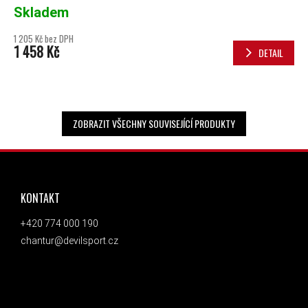
Skladem
1 205 Kč bez DPH
1 458 Kč
DETAIL
ZOBRAZIT VŠECHNY SOUVISEJÍCÍ PRODUKTY
ZÁPATÍ
KONTAKT
+420 774 000 190
chantur@devilsport.cz
ODEBÍRAT NEWSLETTER