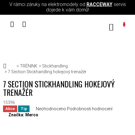
Přejít na obsah
V rámci záruky na elektromodely od
RACCEWAY
servis
dojede k vám domů!
NÁKUPN
Domů
TRÉNINK
Stickhandling
7 Section Stickhandling hokejový trenažér
7 SECTION STICKHANDLING HOKEJOVÝ
TRENAŽÉR
15396
Průměrné hodnocení produktu je 0,0 z 5 hvězdiček.
Neohodnoceno
Podrobnosti hodnocení
Akce
Tip
Značka:
Merco