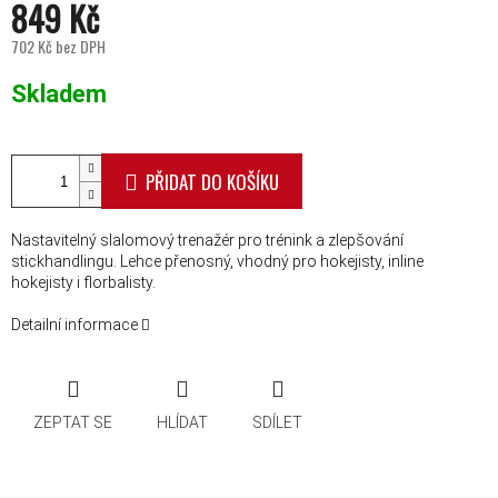
849 Kč
702 Kč bez DPH
Měrná cena:
Skladem
PŘIDAT DO KOŠÍKU
Nastavitelný slalomový trenažér pro trénink a zlepšování
stickhandlingu. Lehce přenosný, vhodný pro hokejisty, inline
hokejisty i florbalisty.
Detailní informace
ZEPTAT SE
HLÍDAT
SDÍLET