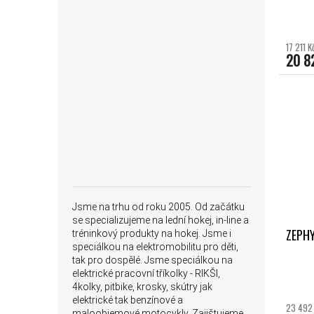
17 211 
20 8
Jsme na trhu od roku 2005. Od začátku
se specializujeme na lední hokej, in-line a
ZEPHY
tréninkový produkty na hokej. Jsme i
speciálkou na elektromobilitu pro děti,
tak pro dospělé. Jsme speciálkou na
elektrické pracovní tříkolky - RIKŠI,
4kolky, pitbike, krosky, skútry jak
elektrické tak benzínové a
23 492 
maloobjemové motocykly. Zajištujeme