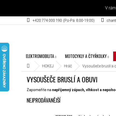
Přejít na obsah
V rám
+420 774 000 190
chant
ELEKTROMOBILITA
MOTOCYKLY A ČTYŘKOLKY
Domů
HOKEJ
Hráč
Vysoušeče bruslí a 
VYSOUŠEČE BRUSLÍ A OBUVI
Zapomeňte na
nepříjemný zápach, vlhkost a nepoho
NEJPRODÁVANĚJŠÍ