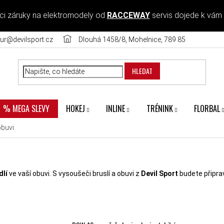
ci záruky na elektromodely od
RACCEWAY
servis dojede k vám
ur@devilsport.cz
Dlouhá 1458/8, Mohelnice, 789 85
HLEDAT
HOKEJ
INLINE
TRÉNINK
FLORBAL
% MEGA SLEVY
obuvi
dlí
ve vaší obuvi. S vysoušeči bruslí a obuvi z
Devil Sport
budete připrav