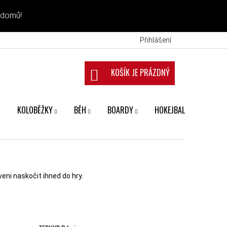
 domů!
Přihlášení
NÁKUPNÍ KOŠÍK
KOLOBĚŽKY
BĚH
BOARDY
HOKEJBAL
FANS
eni naskočit ihned do hry.