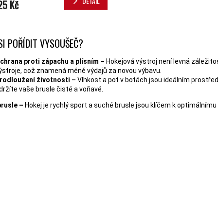
DETAIL
25 Kč
OVLÁDACÍ 
SI POŘÍDIT VYSOUŠEČ?
chrana proti zápachu a plísním –
Hokejová výstroj není levná záležito
ýstroje, což znamená méně výdajů za novou výbavu.
rodloužení životnosti –
Vlhkost a pot v botách jsou ideálním prostřed
držíte vaše brusle čisté a voňavé.
brusle –
Hokej je rychlý sport a suché brusle jsou klíčem k optimálnímu