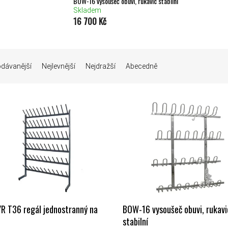
BOW-16 vysoušeč obuvi, rukavic stabilní
Skladem
16 700 Kč
Í PRODUKTŮ
odávanější
Nejlevnější
Nejdražší
Abecedně
 PRODUKTŮ
R T36 regál jednostranný na
BOW-16 vysoušeč obuvi, rukavi
e
stabilní