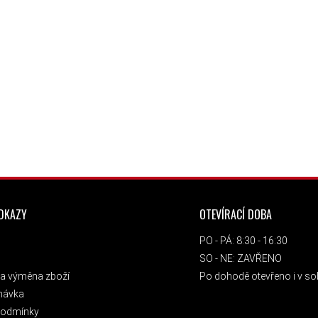
ODKAZY
OTEVÍRACÍ DOBA
PO - PÁ: 8:30 - 16:30
SO - NE: ZAVŘENO
a výměna zboží
Po dohodě otevřeno i v sob
návka
podmínky