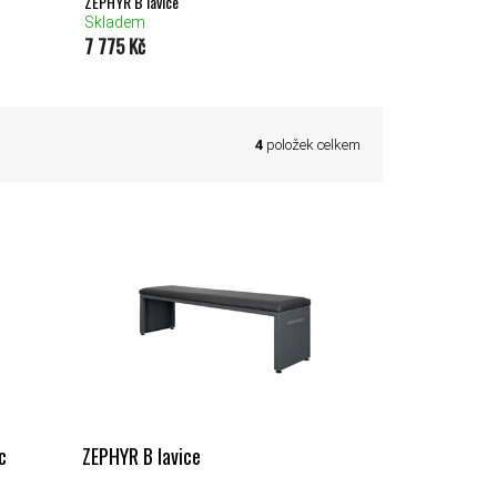
ZEPHYR B lavice
Skladem
7 775 Kč
4
položek celkem
c
ZEPHYR B lavice