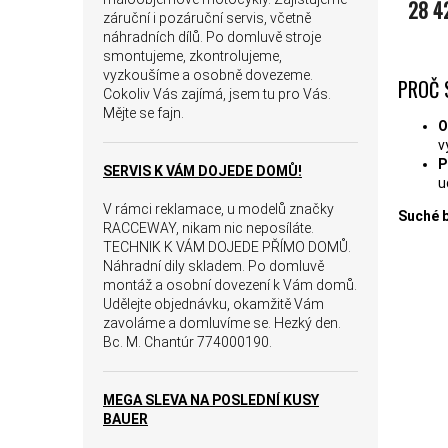
28 4
záruční i pozáruční servis, včetně
náhradních dílů. Po domluvě stroje
smontujeme, zkontrolujeme,
vyzkoušíme a osobně dovezeme.
PROČ 
Cokoliv Vás zajímá, jsem tu pro Vás.
Mějte se fajn.
O
v
P
SERVIS K VÁM DOJEDE DOMŮ!
u
V rámci reklamace, u modelů značky
Suché 
RACCEWAY, nikam nic neposíláte.
TECHNIK K VÁM DOJEDE PŘÍMO DOMŮ.
Náhradní dily skladem. Po domluvě
montáž a osobní dovezení k Vám domů.
Udělejte objednávku, okamžitě Vám
zavoláme a domluvíme se. Hezký den.
Bc. M. Chantúr 774000190.
MEGA SLEVA NA POSLEDNÍ KUSY
BAUER