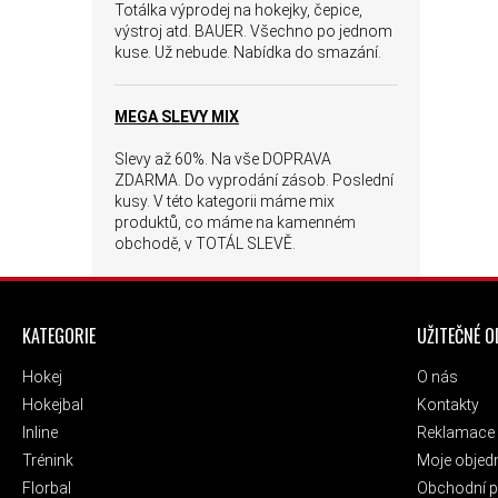
Totálka výprodej na hokejky, čepice,
výstroj atd. BAUER. Všechno po jednom
kuse. Už nebude. Nabídka do smazání.
MEGA SLEVY MIX
Slevy až 60%. Na vše DOPRAVA
ZDARMA. Do vyprodání zásob. Poslední
kusy. V této kategorii máme mix
produktů, co máme na kamenném
obchodě, v TOTÁL SLEVĚ.
ZÁPATÍ
KATEGORIE
UŽITEČNÉ 
Hokej
O nás
Hokejbal
Kontakty
Inline
Reklamace 
Trénink
Moje objed
Florbal
Obchodní 