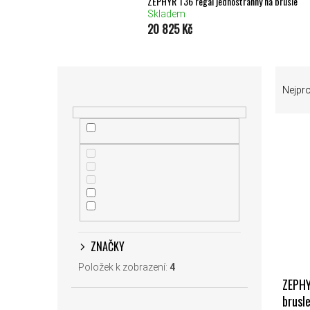
ZEPHYR T36 regál jednostranný na brusle
Skladem
20 825 Kč
POSTRANNÍ PANEL
ŘAZEN
Nejpr
VÝPIS
ZNAČKY
Položek k zobrazení:
4
ZEPHY
brusl