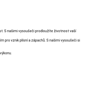
PRVKY VÝPISU
st. S našimi vysoušeči prodloužíte životnost vaší
ím pro vznik plísní a zápachů. S našimi vysoušeči si
 výkonu.