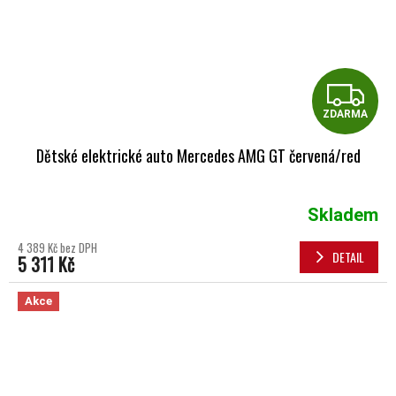
Z
ZDARMA
Dětské elektrické auto Mercedes AMG GT červená/red
Skladem
4 389 Kč bez DPH
DETAIL
5 311 Kč
Akce