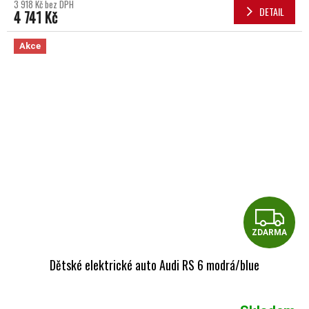
3 918 Kč bez DPH
DETAIL
4 741 Kč
Akce
Z
ZDARMA
Dětské elektrické auto Audi RS 6 modrá/blue