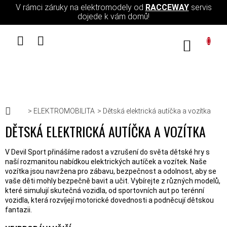
Přejít na obsah
V rámci záruky na elektromodely od
RACCEWAY
servis
dojede k vám domů!
NÁKUPN
Domů
ELEKTROMOBILITA
Dětská elektrická autíčka a vozítka
DĚTSKÁ ELEKTRICKÁ AUTÍČKA A VOZÍTKA
V Devil Sport přinášíme radost a vzrušení do světa dětské hry s
naší rozmanitou nabídkou elektrických autíček a vozítek. Naše
vozítka jsou navržena pro zábavu, bezpečnost a odolnost, aby se
vaše děti mohly bezpečně bavit a učit. Vybírejte z různých modelů,
které simulují skutečná vozidla, od sportovních aut po terénní
vozidla, která rozvíjejí motorické dovednosti a podněcují dětskou
fantazii.