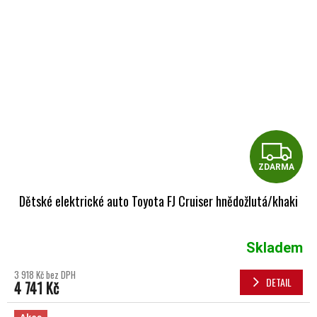
Z
ZDARMA
Dětské elektrické auto Toyota FJ Cruiser hnědožlutá/khaki
Skladem
3 918 Kč bez DPH
DETAIL
4 741 Kč