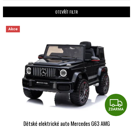
OTEVŘÍT FILTR
VÝPIS PRODUKTŮ
Akce
Z
ZDARMA
Dětské elektrické auto Mercedes G63 AMG