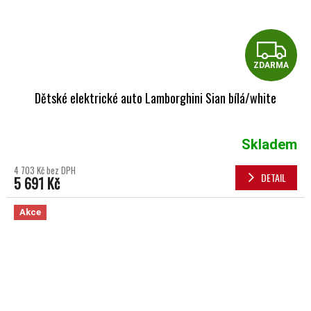
Z
ZDARMA
Dětské elektrické auto Lamborghini Sian bílá/white
Skladem
4 703 Kč bez DPH
DETAIL
5 691 Kč
Akce