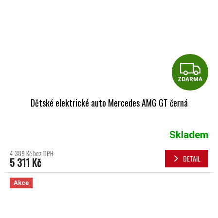
Z
ZDARMA
Dětské elektrické auto Mercedes AMG GT černá
Skladem
4 389 Kč bez DPH
DETAIL
5 311 Kč
Akce