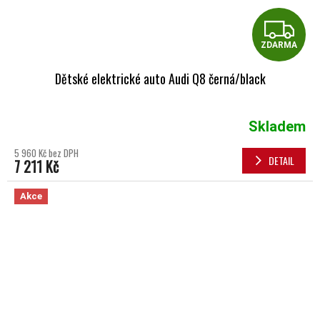
Z
ZDARMA
Dětské elektrické auto Audi Q8 černá/black
Skladem
5 960 Kč bez DPH
DETAIL
7 211 Kč
Akce