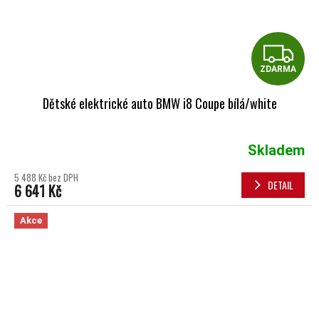
Z
ZDARMA
Dětské elektrické auto BMW i8 Coupe bílá/white
Skladem
5 488 Kč bez DPH
DETAIL
6 641 Kč
Akce