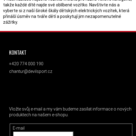
takže každé dítě najde své oblíbené vozítko. Navštivte nás a
vyberte si z naší široké škály dětských elektrických vozítek, která
přináší úsměv na tváře dětí a poskytují jim nezapomenutelné
zážitky.
ZÁPATÍ
KONTAKT
+420 774 000 190
chantur@devilsport.cz
ODEBÍRAT NEWSLETTER
Vložte svůj e-mail a my vám budeme zasílat informace o nových
produktech na našem e-shopu.
E-mail