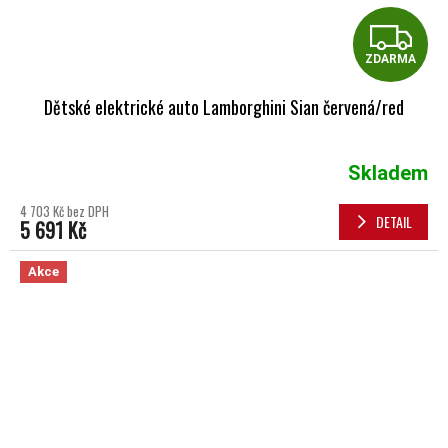
Z
ZDARMA
Dětské elektrické auto Lamborghini Sian červená/red
Skladem
4 703 Kč bez DPH
DETAIL
5 691 Kč
Akce