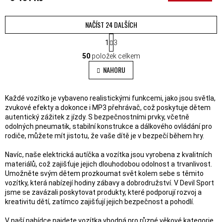
NAČÍST 24 DALŠÍCH
STRÁNKOVÁNÍ
1
3
OVLÁDACÍ PRVKY VÝPISU
50
položek celkem
NAHORU
Každé vozítko je vybaveno realistickými funkcemi, jako jsou světla,
zvukové efekty a dokonce i MP3 přehrávač, což poskytuje dětem
autentický zážitek z jízdy. S bezpečnostními prvky, včetně
odolných pneumatik, stabilní konstrukce a dálkového ovládání pro
rodiče, můžete mít jistotu, že vaše dítě je v bezpečí během hry.
Navíc, naše elektrická autíčka a vozítka jsou vyrobena z kvalitních
materiálů, což zajišťuje jejich dlouhodobou odolnost a trvanlivost.
Umožněte svým dětem prozkoumat svět kolem sebe s těmito
vozítky, která nabízejí hodiny zábavy a dobrodružství. V Devil Sport
jsme se zavázali poskytovat produkty, které podporují rozvoj a
kreativitu dětí, zatímco zajišťují jejich bezpečnost a pohodlí.
V naší nabídce najdete vozítka vhodná pro různé věkové kategorie,