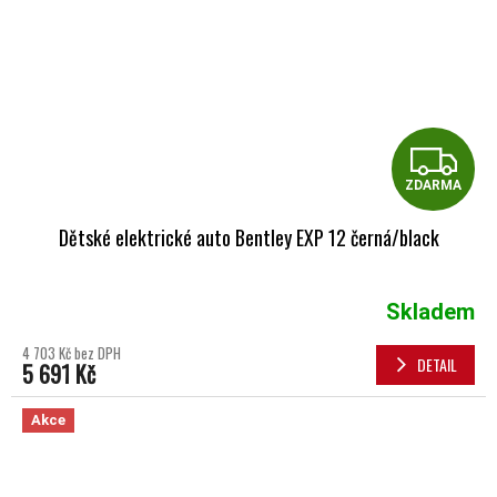
Z
ZDARMA
Dětské elektrické auto Bentley EXP 12 černá/black
Skladem
4 703 Kč bez DPH
DETAIL
5 691 Kč
Akce