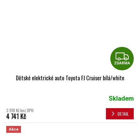
Z
ZDARMA
Dětské elektrické auto Toyota FJ Cruiser bílá/white
Skladem
3 918 Kč bez DPH
DETAIL
4 741 Kč
Akce