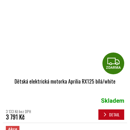
Z
ZDARMA
Dětská elektrická motorka Aprilia RX125 bílá/white
Skladem
3 133 Kč bez DPH
DETAIL
3 791 Kč
Akce