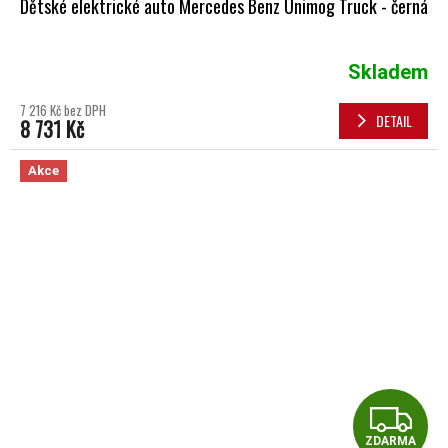
Dětské elektrické auto Mercedes Benz Unimog Truck - černá
Skladem
7 216 Kč bez DPH
DETAIL
8 731 Kč
Akce
Z
ZDARMA