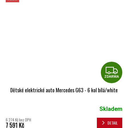
Z
ZDARMA
Dětské elektrické auto Mercedes G63 - 6 kol bílá/white
Skladem
6 274 Kč bez DPH
DETAIL
7 591 Kč