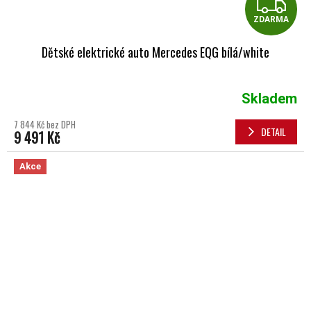
Z
ZDARMA
Dětské elektrické auto Mercedes EQG bílá/white
Skladem
7 844 Kč bez DPH
DETAIL
9 491 Kč
Akce