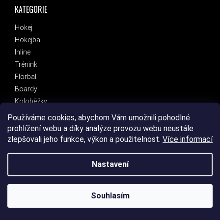
KATEGORIE
Hokej
Hokejbal
Inline
Trénink
Florbal
Boardy
Koloběžky
Běh
Používáme cookies, abychom Vám umožnili pohodlné
Fans
prohlížení webu a díky analýze provozu webu neustále
Eletromobilita
zlepšovali jeho funkce, výkon a použitelnost.
Více informací
Benzínové motocykly a čtyřkolky
Značky
Nastavení
Souhlasím
OTEVÍRACÍ DOBA
PO - PÁ: 8:30 - 16:30