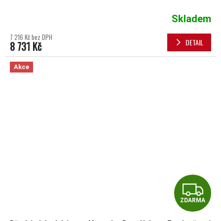
Skladem
7 216 Kč bez DPH
DETAIL
8 731 Kč
Akce
Z
ZDARMA