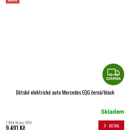
Akce
Z
ZDARMA
Dětské elektrické auto Mercedes EQG černá/black
Skladem
7 844 Kč bez DPH
DETAIL
9 491 Kč