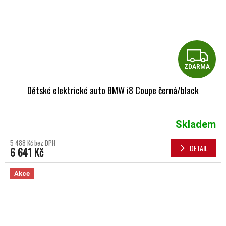
Z
ZDARMA
Dětské elektrické auto BMW i8 Coupe černá/black
Skladem
5 488 Kč bez DPH
DETAIL
6 641 Kč
Akce