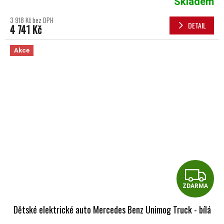
Skladem
3 918 Kč bez DPH
DETAIL
4 741 Kč
Akce
Z
ZDARMA
Dětské elektrické auto Mercedes Benz Unimog Truck - bílá