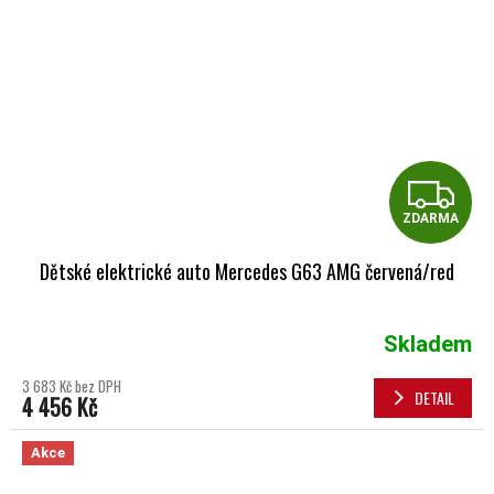
Z
ZDARMA
Dětské elektrické auto Mercedes G63 AMG červená/red
Skladem
3 683 Kč bez DPH
DETAIL
4 456 Kč
Akce