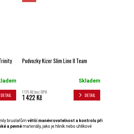
rinity
Podvozky Kizer Slim Line II Team
kladem
Skladem
1 175 Kč bez DPH
DETAIL
DETAIL
1 422 Kč
PRVKY VÝPISU
nily bruslařům
větší manévrovatelnost a kontrolu při
hké a pevné
materiály, jako je hliník nebo uhlíkové