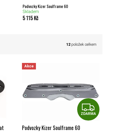
Podvozky Kizer Soulframe 60
Skladem
5 115 Kč
12
položek celkem
Akce
ZDAR
ZDARMA
at
Podvozky Kizer Soulframe 60