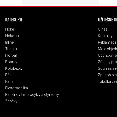
ZÁPATÍ
KATEGORIE
UŽITEČNÉ 
Hokej
O nás
Hokejbal
Kontakty
Inline
Reklamace 
Trénink
Moje objed
Florbal
Obchodní 
Boardy
Zásady pro 
Koloběžky
Souhlas se
Běh
Způsob pla
Fans
Tabulka veli
Eletromobilita
Benzínové motocykly a čtyřkolky
Značky