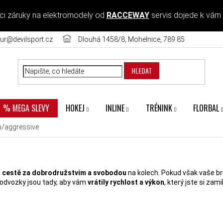
ci záruky na elektromodely od
RACCEWAY
servis dojede k vám
ur@devilsport.cz
Dlouhá 1458/8, Mohelnice, 789 85
HLEDAT
HOKEJ
INLINE
TRÉNINK
FLORBAL
% MEGA SLEVY
n/aggressive
 cestě za dobrodružstvím a svobodou
na kolech. Pokud však vaše b
podvozky jsou tady, aby vám
vrátily rychlost a výkon
, který jste si zamil