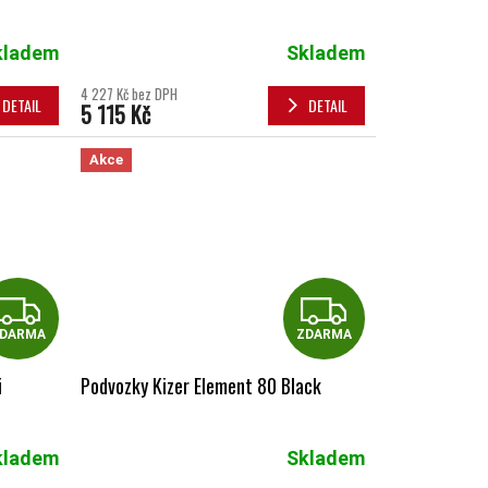
kladem
Skladem
4 227 Kč bez DPH
DETAIL
DETAIL
5 115 Kč
Akce
ZDARMA
ZDAR
DARMA
ZDARMA
i
Podvozky Kizer Element 80 Black
kladem
Skladem