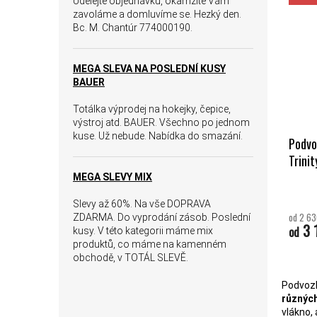
Udělejte objednávku, okamžitě Vám
zavoláme a domluvíme se. Hezký den.
Bc. M. Chantúr 774000190.
MEGA SLEVA NA POSLEDNÍ KUSY
BAUER
Totálka výprodej na hokejky, čepice,
výstroj atd. BAUER. Všechno po jednom
kuse. Už nebude. Nabídka do smazání.
Podvo
Trinit
MEGA SLEVY MIX
Slevy až 60%. Na vše DOPRAVA
od 2 63
ZDARMA. Do vyprodání zásob. Poslední
3 
od
kusy. V této kategorii máme mix
produktů, co máme na kamenném
obchodě, v TOTÁL SLEVĚ.
Podvozk
různých
vlákno,