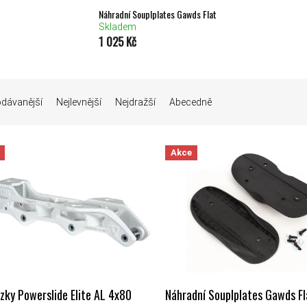
Náhradní Souplplates Gawds Flat
Skladem
1 025 Kč
Í PRODUKTŮ
odávanější
Nejlevnější
Nejdražší
Abecedně
 PRODUKTŮ
Akce
zky Powerslide Elite AL 4x80
Náhradní Souplplates Gawds Fl