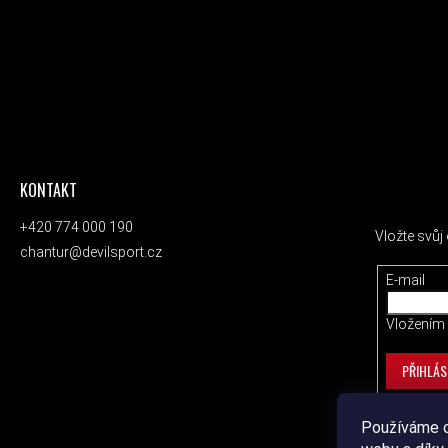
KONTAKT
ODEBÍRAT
+420 774 000 190
Vložte svů
chantur@devilsport.cz
E-mail
Vložením 
PŘIHLÁS
Používáme c