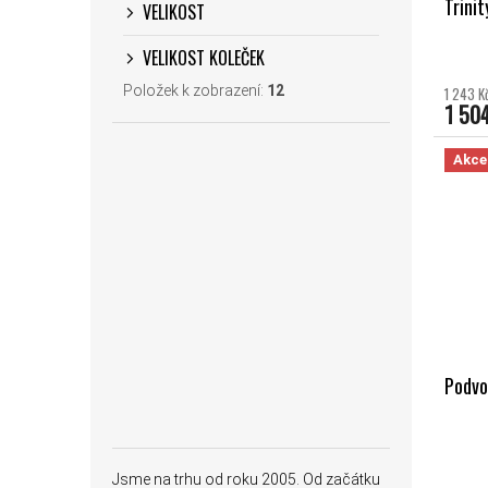
Trinit
VELIKOST
VELIKOST KOLEČEK
Položek k zobrazení:
12
1 243 K
1 50
Akce
Podvo
Jsme na trhu od roku 2005. Od začátku