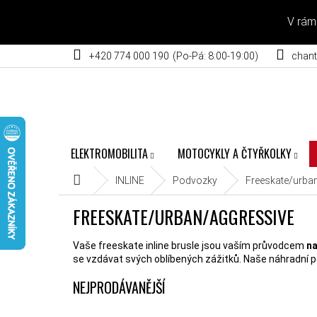
Přejít na obsah
V rám
+420 774 000 190
chant
ELEKTROMOBILITA
MOTOCYKLY A ČTYŘKOLKY
Domů
INLINE
Podvozky
Freeskate/urba
FREESKATE/URBAN/AGGRESSIVE
Vaše freeskate inline brusle jsou vaším průvodcem
na
se vzdávat svých oblíbených zážitků. Naše náhradní 
NEJPRODÁVANĚJŠÍ