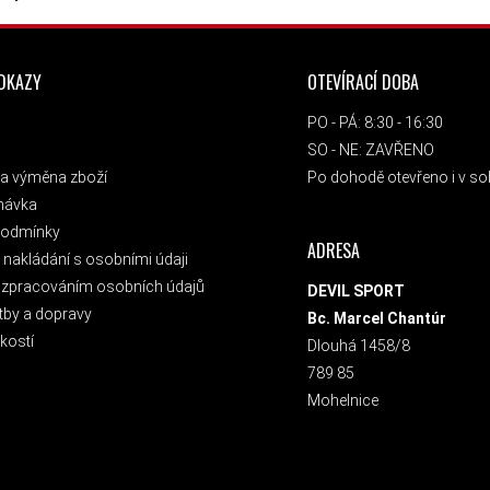
ODKAZY
OTEVÍRACÍ DOBA
PO - PÁ: 8:30 - 16:30
SO - NE: ZAVŘENO
a výměna zboží
Po dohodě otevřeno i v sob
návka
podmínky
ADRESA
nakládání s osobními údaji
 zpracováním osobních údajů
DEVIL SPORT
tby a dopravy
Bc. Marcel Chantúr
kostí
Dlouhá 1458/8
789 85
Mohelnice