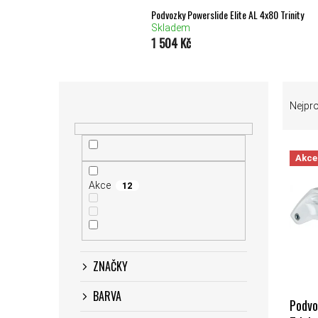
Podvozky Powerslide Elite AL 4x80 Trinity
Skladem
1 504 Kč
POSTRANNÍ PANEL
ŘAZEN
Nejpr
VÝPIS
Akce
Akce
12
ZNAČKY
BARVA
Podvo