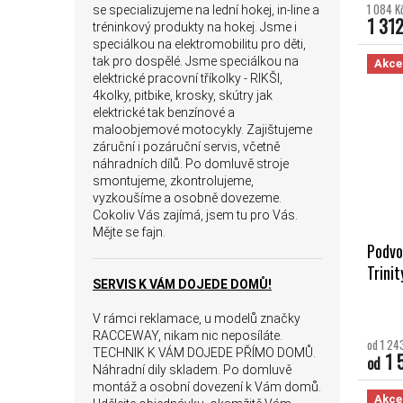
1 084 K
se specializujeme na lední hokej, in-line a
1 312
tréninkový produkty na hokej. Jsme i
speciálkou na elektromobilitu pro děti,
tak pro dospělé. Jsme speciálkou na
Akce
elektrické pracovní tříkolky - RIKŠI,
4kolky, pitbike, krosky, skútry jak
elektrické tak benzínové a
maloobjemové motocykly. Zajištujeme
záruční i pozáruční servis, včetně
náhradních dílů. Po domluvě stroje
smontujeme, zkontrolujeme,
vyzkoušíme a osobně dovezeme.
Cokoliv Vás zajímá, jsem tu pro Vás.
Mějte se fajn.
Podvo
Trinit
SERVIS K VÁM DOJEDE DOMŮ!
V rámci reklamace, u modelů značky
RACCEWAY, nikam nic neposíláte.
od 1 24
TECHNIK K VÁM DOJEDE PŘÍMO DOMŮ.
1 
od
Náhradní dily skladem. Po domluvě
montáž a osobní dovezení k Vám domů.
Akce