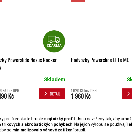
ZDARMA
ZDARMA
zky Powerslide Nexus Rocker
Podvozky Powerslide Elite MG T
y
Skladem
S
6 Kč bez DPH
1 620 Kč bez DPH
DETAIL
190 Kč
1 960 Kč
OVLÁDACÍ 
y pro freeskate brusle mají
nízký profil
. Jsou navrženy tak, aby umož
 trikových a akrobatických pohybech
. Na jejich výrobu se používají
le
 aby se
minimalizovalo váhové zatížení
bruslí.