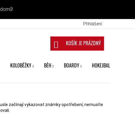
 domů!
Přihlášení
NÁKUPNÍ KOŠÍK
KOLOBĚŽKY
BĚH
BOARDY
HOKEJBAL
FANS
rusle začínají vykazovat známky opotřebení, nemusíte
ovali.