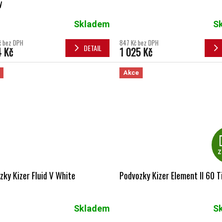
y
Skladem
S
č bez DPH
847 Kč bez DPH
DETAIL
4 Kč
1 025 Kč
Akce
Z
zky Kizer Fluid V White
Podvozky Kizer Element II 60 T
Skladem
S