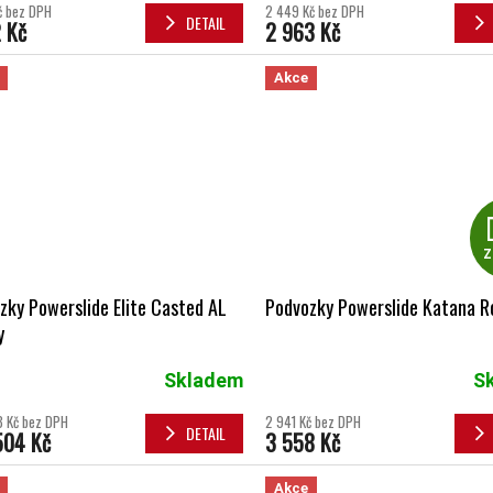
č bez DPH
2 449 Kč bez DPH
DETAIL
 Kč
2 963 Kč
Akce
Z
zky Powerslide Elite Casted AL
Podvozky Powerslide Katana R
y
Skladem
S
3 Kč bez DPH
2 941 Kč bez DPH
DETAIL
504 Kč
3 558 Kč
Akce