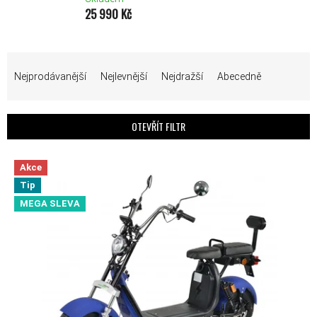
25 990 Kč
ŘAZENÍ PRODUKTŮ
Nejprodávanější
Nejlevnější
Nejdražší
Abecedně
OTEVŘÍT FILTR
VÝPIS PRODUKTŮ
Akce
Tip
MEGA SLEVA