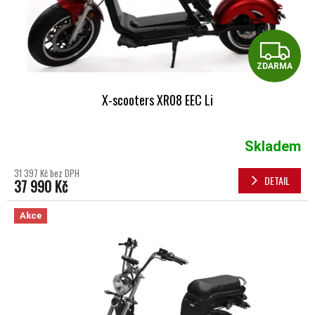
Z
ZDARMA
X-scooters XR08 EEC Li
Skladem
31 397 Kč bez DPH
DETAIL
37 990 Kč
Akce