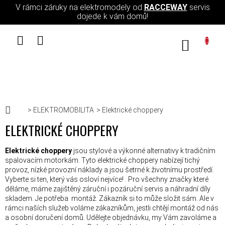
Přejít na obsah
V rámci záruky na elektromodely od
RACCEWAY
servis
dojede k vám domů!
NÁKUPN
Domů
ELEKTROMOBILITA
Elektrické choppery
ELEKTRICKÉ CHOPPERY
Elektrické choppery
jsou stylové a výkonné alternativy k tradičním
spalovacím motorkám. Tyto elektrické choppery nabízejí tichý
provoz, nízké provozní náklady a jsou šetrné k životnímu prostředí.
Vyberte si ten, který vás osloví nejvíce!
. Pro všechny značky které
děláme, máme zajištěný záruční i pozáruční servis a náhradní díly
skladem. Je potřeba montáž. Zákazník si to může složit sám. Ale v
rámci naších služeb voláme zákazníkům, jestli chtějí montáž od nás
a osobní doručení domů. Udělejte objednávku, my Vám zavoláme a