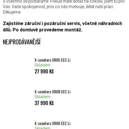
o všechno se postaráme. Pokud máte dotaz na cokoliv, jsem tu pro
Vás. Vaše spokojenost, je to co nás motivuje, dělat naší práci.
Děkujeme.
Zajistíme záruční i pozáruční servis, včetně náhradních
dílů. Po domluvě provedeme montáž.
NEJPRODÁVANĚJŠÍ
X-scooters XR05 EEC Li
Skladem
27 990 Kč
X-scooters XR08 EEC Li
Skladem
37 990 Kč
X-scooters XR06 EEC Li
Skladem