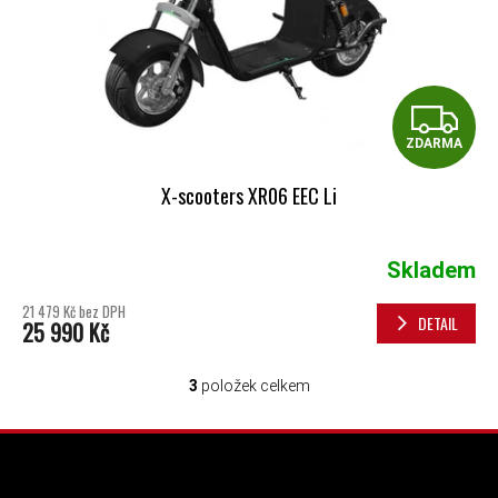
Z
ZDARMA
X-scooters XR06 EEC Li
Skladem
21 479 Kč bez DPH
DETAIL
25 990 Kč
3
položek celkem
OVLÁDACÍ PRVKY VÝPISU
ZÁPATÍ