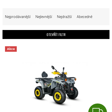
ŘAZENÍ PRODUKTŮ
Nejprodávanější
Nejlevnější
Nejdražší
Abecedně
OTEVŘÍT FILTR
VÝPIS PRODUKTŮ
Akce
Z