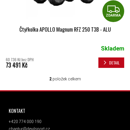
Z
ZDARMA
Čtyřkolka APOLLO Magnum RFZ 250 T3B - ALU
Skladem
60 736 Kč bez DPH
DETAIL
73 491 Kč
2
položek celkem
OVLÁDACÍ PRVKY VÝPISU
ZÁPATÍ
KONTAKT
+420 774 000 190
chantur@devilsport.cz