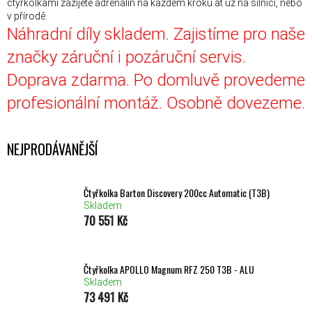
čtyřkolkami zažijete adrenalin na každém kroku ať už na silnici, nebo
v přírodě.
Náhradní díly skladem. Zajistíme pro naše
značky záruční i pozáruční servis.
Doprava zdarma. Po domluvě provedeme
profesionální montáž. Osobně dovezeme.
NEJPRODÁVANĚJŠÍ
Čtyřkolka Barton Discovery 200cc Automatic (T3B)
Skladem
70 551 Kč
Čtyřkolka APOLLO Magnum RFZ 250 T3B - ALU
Skladem
73 491 Kč