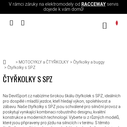
Přejít na obsah
V rámci záruky na elektromodely od
RACCEWAY
servis
dojede k vám domů!
NÁKUPN
Domů
MOTOCYKLY a ČTYŘKOLKY
Čtyřkolky a buggy
Čtyřkolky s SPZ
ČTYŘKOLKY S SPZ
Na DevilSport.cz nabízíme širokou škálu čtyřkolek s SPZ, ideálních
pro dospělé i mladší jezdce, kteří hledají výkon, spolehlivost a
zábavu. Naše čtyřkolky s SPZ jsou schválené pro silniční provoz a
poskytují vynikající kombinaci robustního designu, kvalitní
konstrukce a moderních technologií. Vyberte si z různých modelů,
které jsou připraveny pro jízdu na silnicích i v terénu. S těmito