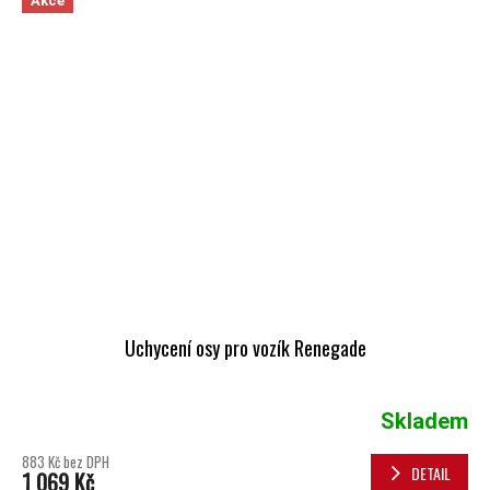
Akce
Uchycení osy pro vozík Renegade
Skladem
883 Kč bez DPH
DETAIL
1 069 Kč