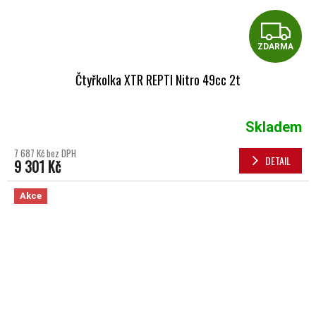
Z
ZDARMA
Čtyřkolka XTR REPTI Nitro 49cc 2t
Skladem
7 687 Kč bez DPH
DETAIL
9 301 Kč
Akce