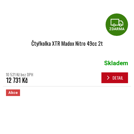
Z
ZDARMA
Čtyřkolka XTR Madox Nitro 49cc 2t
Skladem
10 521 Kč bez DPH
DETAIL
12 731 Kč
Akce