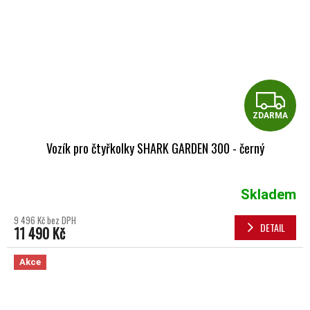
Z
ZDARMA
Vozík pro čtyřkolky SHARK GARDEN 300 - černý
Skladem
9 496 Kč bez DPH
DETAIL
11 490 Kč
Akce