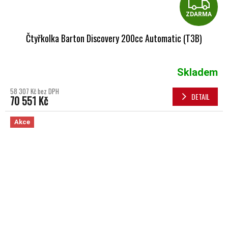
Z
ZDARMA
Čtyřkolka Barton Discovery 200cc Automatic (T3B)
Skladem
58 307 Kč bez DPH
DETAIL
70 551 Kč
Akce