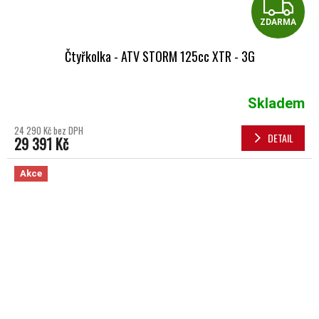
Z
ZDARMA
Čtyřkolka - ATV STORM 125cc XTR - 3G
Skladem
24 290 Kč bez DPH
DETAIL
29 391 Kč
Akce