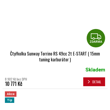
Z
ZDARMA
Čtyřkolka Sunway Torrino RS 49cc 2t E-START ( 15mm
tuning karburátor )
Skladem
8 902 Kč bez DPH
DETAIL
10 771 Kč
Akce
Tip