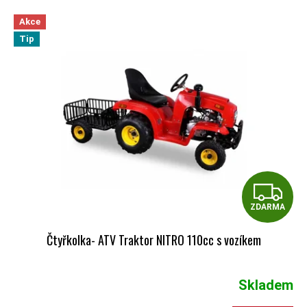
VÝPIS PRODUKTŮ
Akce
Tip
Z
ZDARMA
Čtyřkolka- ATV Traktor NITRO 110cc s vozíkem
Skladem