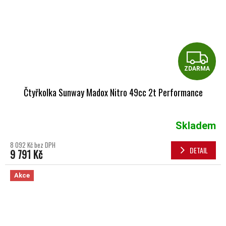
Z
ZDARMA
Čtyřkolka Sunway Madox Nitro 49cc 2t Performance
Skladem
8 092 Kč bez DPH
DETAIL
9 791 Kč
Akce