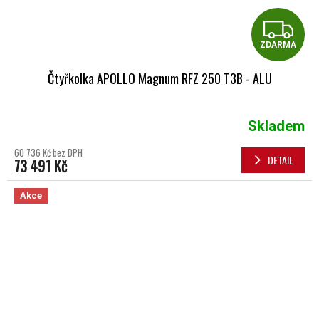
Z
ZDARMA
Čtyřkolka APOLLO Magnum RFZ 250 T3B - ALU
Skladem
60 736 Kč bez DPH
DETAIL
73 491 Kč
Akce