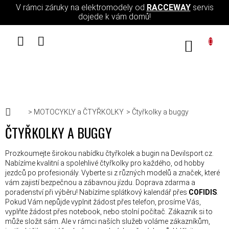
Přejít na obsah
V rámci záruky na elektromodely od
RACCEWAY
servis
dojede k vám domů!
NÁKUPN
Domů
MOTOCYKLY a ČTYŘKOLKY
Čtyřkolky a buggy
ČTYŘKOLKY A BUGGY
Prozkoumejte širokou nabídku čtyřkolek a bugin na Devilsport.cz.
Nabízíme kvalitní a spolehlivé čtyřkolky pro každého, od hobby
jezdců po profesionály. Vyberte si z různých modelů a značek, které
vám zajistí bezpečnou a zábavnou jízdu. Doprava zdarma a
poradenství při výběru! Nabízíme splátkový kalendář přes
COFIDIS
.
Pokud Vám nepůjde vyplnit žádost přes telefon, prosíme Vás,
vyplňte žádost přes notebook, nebo stolní počítač. Zákazník si to
může složit sám. Ale v rámci naších služeb voláme zákazníkům,