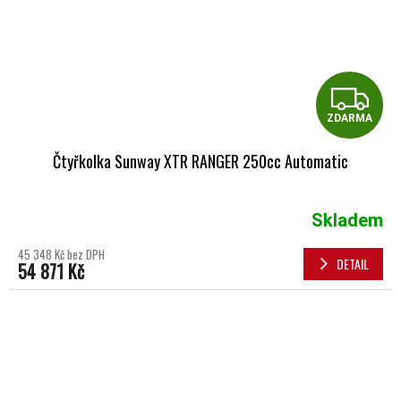
Z
ZDARMA
Čtyřkolka Sunway XTR RANGER 250cc Automatic
Skladem
Průměrné hodnocení produktu je 5,0 z 5 hvězdiček.
45 348 Kč bez DPH
DETAIL
54 871 Kč