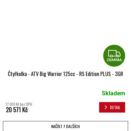
Z
ZDARMA
Čtyřkolka - ATV Big Warrior 125cc - RS Edition PLUS - 3GR
Skladem
Průměrné hodnocení produktu je 5,0 z 5 hvězdiček.
17 001 Kč bez DPH
DETAIL
20 571 Kč
NAČÍST 7 DALŠÍCH