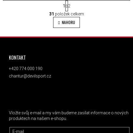
STRÁNKOVÁNÍ
1
2
OVLÁDACÍ PRVKY VÝPISU
31
položek celkem
NAHORU
ZÁPATÍ
KONTAKT
+420 774 000 190
chantur@devilsport.cz
ODEBÍRAT NEWSLETTER
Vložte svůj e-mail a my vám budeme zasílat informace o nových
produktech na našem e-shopu.
E-mail