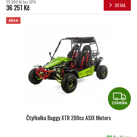
29 960 Kč bez DPH
DETAIL
36 251 Kč
Akce
Z
ZDARMA
Čtyřkolka Buggy XTR 200cc ASIX Motors