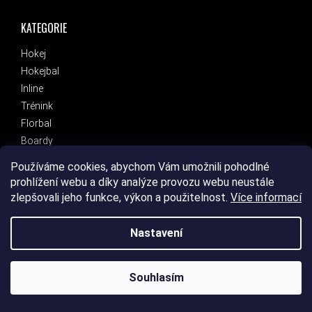
KATEGORIE
Hokej
Hokejbal
Inline
Trénink
Florbal
Boardy
Koloběžky
Používáme cookies, abychom Vám umožnili pohodlné
Běh
prohlížení webu a díky analýze provozu webu neustále
Fans
zlepšovali jeho funkce, výkon a použitelnost.
Více informací
Eletromobilita
Benzínové motocykly a čtyřkolky
Nastavení
Značky
Souhlasím
OTEVÍRACÍ DOBA