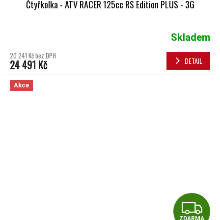
Čtyřkolka - ATV RACER 125cc RS Edition PLUS - 3G
Skladem
20 241 Kč bez DPH
DETAIL
24 491 Kč
Akce
Z
ZDARMA