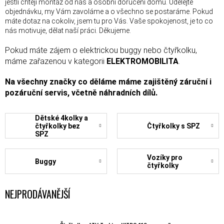
jestli chtějí montáž od nás a osobní doručení domů. Udělejte
objednávku, my Vám zavoláme a o všechno se postaráme. Pokud
máte dotaz na cokoliv, jsem tu pro Vás. Vaše spokojenost, je to co
nás motivuje, dělat naší práci. Děkujeme.
Pokud máte zájem o elektrickou buggy nebo čtyřkolku,
máme zařazenou v kategorii
ELEKTROMOBILITA
.
Na všechny značky co děláme máme zajištěný záruční i
pozáruční servis, včetně náhradních dílů.
Dětské 4kolky a
čtyřkolky bez
Čtyřkolky s SPZ
SPZ
Vozíky pro
Buggy
čtyřkolky
NEJPRODÁVANĚJŠÍ