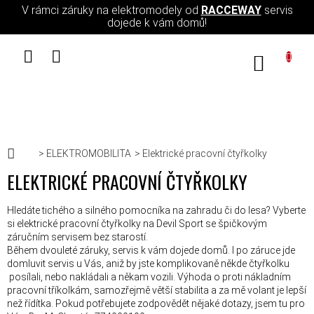
Přejít na obsah
V rámci záruky na elektromodely od
RACCEWAY
servis
dojede k vám domů!
NÁKUPN
Domů
ELEKTROMOBILITA
Elektrické pracovní čtyřkolky
ELEKTRICKÉ PRACOVNÍ ČTYŘKOLKY
Hledáte tichého a silného pomocníka na zahradu či do lesa? Vyberte
si elektrické pracovní čtyřkolky na Devil Sport se špičkovým
záručním servisem bez starostí.
Během dvouleté záruky, servis k vám dojede domů. I po záruce jde
domluvit servis u Vás, aniž by jste komplikovaně někde čtyřkolku
posílali, nebo nakládali a někam vozili. Výhoda o proti nákladním
pracovní tříkolkám, samozřejmě větší stabilita a za mě volant je lepší
než řídítka. Pokud potřebujete zodpovědět nějaké dotazy, jsem tu pro