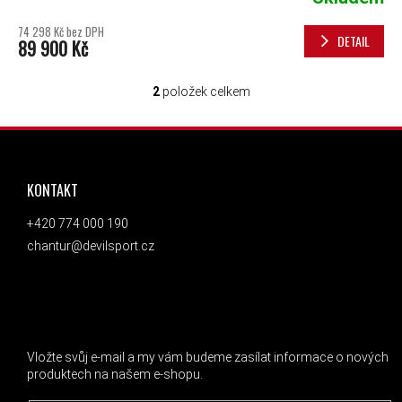
74 298 Kč bez DPH
DETAIL
89 900 Kč
2
položek celkem
OVLÁDACÍ PRVKY VÝPISU
ZÁPATÍ
KONTAKT
+420 774 000 190
chantur@devilsport.cz
ODEBÍRAT NEWSLETTER
Vložte svůj e-mail a my vám budeme zasílat informace o nových
produktech na našem e-shopu.