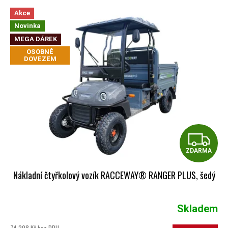
VÝPIS PRODUKTŮ
Akce
Novinka
MEGA DÁREK
OSOBNĚ
DOVEZEM
Z
ZDARMA
Nákladní čtyřkolový vozík RACCEWAY® RANGER PLUS, šedý
Skladem
74 298 Kč bez DPH