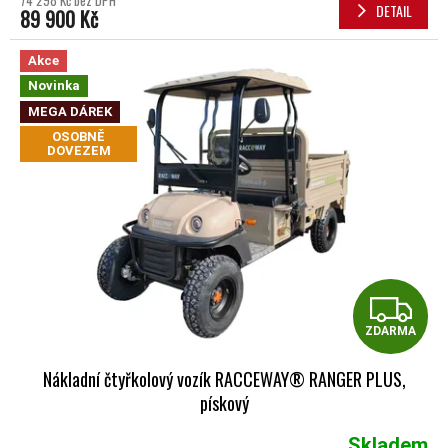
DETAIL
89 900 Kč
Akce
Novinka
MEGA DÁREK
OSOBNĚ
DOVEZEM
Z
ZDARMA
Nákladní čtyřkolový vozík RACCEWAY® RANGER PLUS,
pískový
Skladem