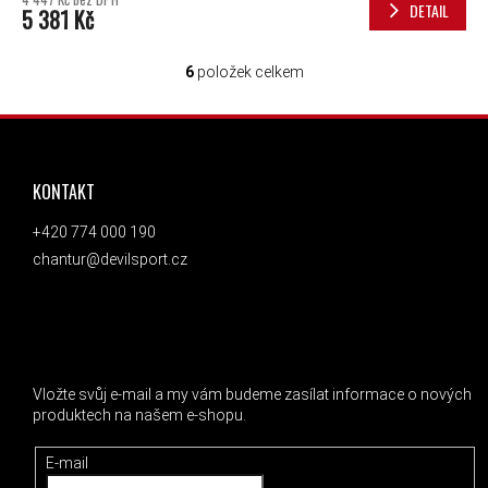
DETAIL
5 381 Kč
6
položek celkem
OVLÁDACÍ PRVKY VÝPISU
ZÁPATÍ
KONTAKT
+420 774 000 190
chantur@devilsport.cz
ODEBÍRAT NEWSLETTER
Vložte svůj e-mail a my vám budeme zasílat informace o nových
produktech na našem e-shopu.
E-mail