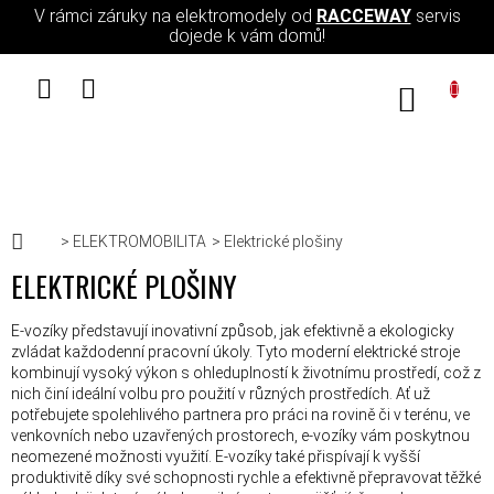
Přejít na obsah
V rámci záruky na elektromodely od
RACCEWAY
servis
dojede k vám domů!
NÁKUPN
Domů
ELEKTROMOBILITA
Elektrické plošiny
ELEKTRICKÉ PLOŠINY
E-vozíky představují inovativní způsob, jak efektivně a ekologicky
zvládat každodenní pracovní úkoly. Tyto moderní elektrické stroje
kombinují vysoký výkon s ohleduplností k životnímu prostředí, což z
nich činí ideální volbu pro použití v různých prostředích. Ať už
potřebujete spolehlivého partnera pro práci na rovině či v terénu, ve
venkovních nebo uzavřených prostorech, e-vozíky vám poskytnou
neomezené možnosti využití. E-vozíky také přispívají k vyšší
produktivitě díky své schopnosti rychle a efektivně přepravovat těžké