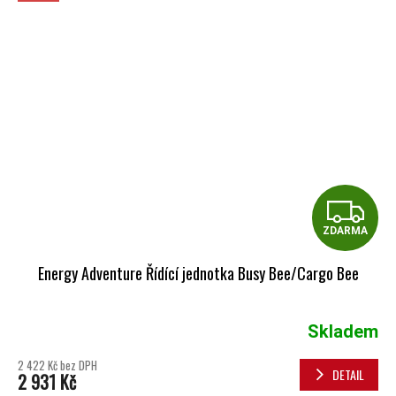
Z
ZDARMA
Energy Adventure Řídící jednotka Busy Bee/Cargo Bee
Skladem
2 422 Kč bez DPH
DETAIL
2 931 Kč