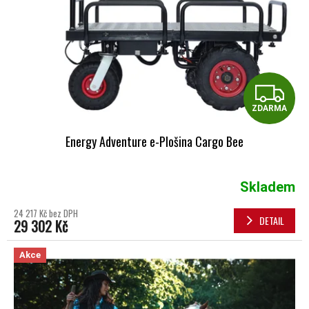
Z
ZDARMA
Energy Adventure e-Plošina Cargo Bee
Skladem
24 217 Kč bez DPH
DETAIL
29 302 Kč
Akce