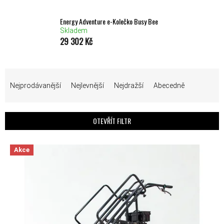
Energy Adventure e-Kolečko Busy Bee
Skladem
29 302 Kč
ŘAZENÍ PRODUKTŮ
Nejprodávanější
Nejlevnější
Nejdražší
Abecedně
OTEVŘÍT FILTR
VÝPIS PRODUKTŮ
Akce