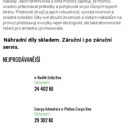
náklady. Jejich terénní kola a silné motory zajišťují, že mohou
snadno překonávat překážky a pohybovat se po různých typech
terénu. Předností strojů je jejich robustnost, vysoká nosnost a
snadné ovládání. Díky své dlouhé životnosti a nízkým nákladům na
provoz představují e-vozíky nejen ekologické, ale také ekonomické
řešení pro amatéra i profesionála.
Náhradní díly skladem. Záruční i po záruční
servis.
NEJPRODÁVANĚJŠÍ
e-Rudlík Dolly Bee
Skladem
24 402 Kč
Energy Adventure e-Plošina Cargo Bee
Skladem
29 302 Kč