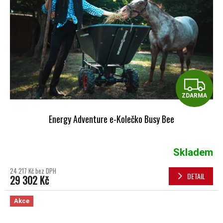
Z
ZDARMA
Energy Adventure e-Kolečko Busy Bee
Skladem
24 217 Kč bez DPH
DETAIL
29 302 Kč
Akce