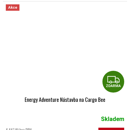
Akce
Z
ZDARMA
Energy Adventure Nástavba na Cargo Bee
Skladem
4 447 Kč bez DPH