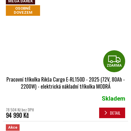
MEGA DÁREK
OSOBNĚ
DOVEZEM
Z
ZDARMA
Pracovní tříkolka Rikša Cargo E-RL150D - 2025 (72V, 80Ah -
2200W) - elektrická nákladní tříkolka MODRÁ
Skladem
78 504 Kč bez DPH
DETAIL
94 990 Kč
Akce