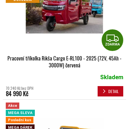
Z
ZDARMA
Pracovní tříkolka Rikša Cargo E-RL100 - 2025 (72V, 45Ah -
3000W) červená
Skladem
Průměrné hodnocení produktu je 5,0 z 5 hvězdiček.
70 240 Kč bez DPH
DETAIL
84 990 Kč
Akce
MEGA SLEVA
Poslední kus
MEGA DÁREK