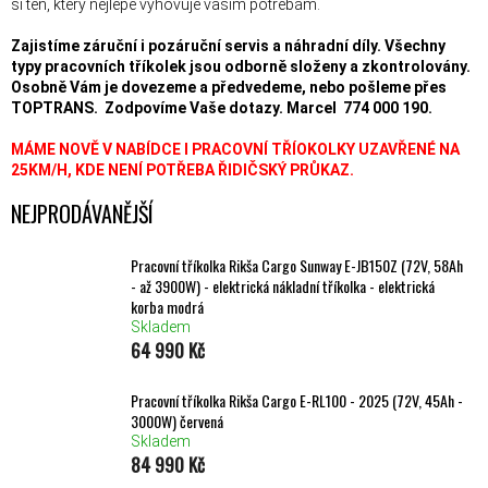
si ten, který nejlépe vyhovuje vašim potřebám.
Zajistíme záruční i pozáruční servis a náhradní díly. Všechny
typy pracovních tříkolek jsou odborně složeny a zkontrolovány.
Osobně Vám je dovezeme a předvedeme, nebo pošleme přes
TOPTRANS. Zodpovíme Vaše dotazy. Marcel 774 000 190.
MÁME NOVĚ V NABÍDCE I PRACOVNÍ TŘÍOKOLKY UZAVŘENÉ NA
25KM/H, KDE NENÍ POTŘEBA ŘIDIČSKÝ PRŮKAZ.
NEJPRODÁVANĚJŠÍ
Pracovní tříkolka Rikša Cargo Sunway E-JB150Z (72V, 58Ah
- až 3900W) - elektrická nákladní tříkolka - elektrická
korba modrá
Skladem
64 990 Kč
Pracovní tříkolka Rikša Cargo E-RL100 - 2025 (72V, 45Ah -
3000W) červená
Skladem
84 990 Kč