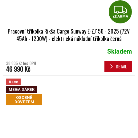
Z
ZDARMA
Pracovní tříkolka Rikša Cargo Sunway E-ZJ150 - 2025 (72V,
45Ah - 1200W) - elektrická nákladní tříkolka černá
Skladem
38 835 Kč bez DPH
DETAIL
46 990 Kč
Akce
MEGA DÁREK
OSOBNĚ
DOVEZEM