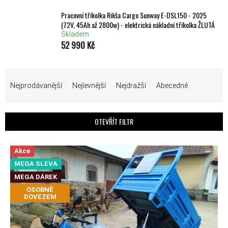
Pracovní tříkolka Rikša Cargo Sunway E-DSL150 - 2025
(72V, 45Ah až 2800w) - elektrická nákladní tříkolka ŽLUTÁ
Skladem
52 990 Kč
ŘAZENÍ PRODUKTŮ
Nejprodávanější
Nejlevnější
Nejdražší
Abecedně
OTEVŘÍT FILTR
VÝPIS PRODUKTŮ
Akce
MEGA SLEVA
MEGA DÁREK
OSOBNĚ
DOVEZEM