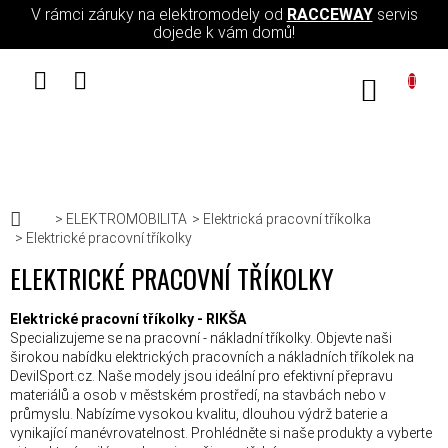
Přejít na obsah
V rámci záruky na elektromodely od
RACCEWAY
servis
dojede k vám domů!
NÁKUPN
Domů
ELEKTROMOBILITA
Elektrická pracovní tříkolka
Elektrické pracovní tříkolky
ELEKTRICKÉ PRACOVNÍ TŘÍKOLKY
Elektrické pracovní tříkolky - RIKŠA
Specializujeme se na pracovní - nákladní tříkolky. Objevte naši
širokou nabídku elektrických pracovních a nákladních tříkolek na
DevilSport.cz. Naše modely jsou ideální pro efektivní přepravu
materiálů a osob v městském prostředí, na stavbách nebo v
průmyslu. Nabízíme vysokou kvalitu, dlouhou výdrž baterie a
vynikající manévrovatelnost. Prohlédněte si naše produkty a vyberte