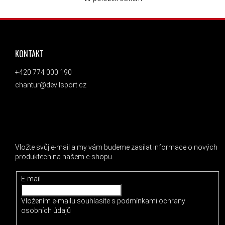
OVLÁDACÍ PRVKY VÝPISU
ZÁPATÍ
KONTAKT
+420 774 000 190
chantur@devilsport.cz
ODEBÍRAT NEWSLETTER
Vložte svůj e-mail a my vám budeme zasílat informace o nových
produktech na našem e-shopu.
E-mail
Vložením e-mailu souhlasíte s
podmínkami ochrany
osobních údajů