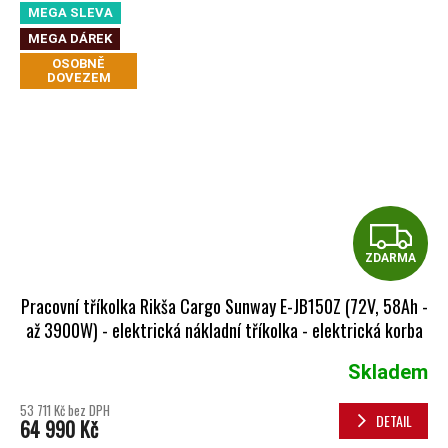
MEGA SLEVA
MEGA DÁREK
OSOBNĚ
DOVEZEM
Z
ZDARMA
Pracovní tříkolka Rikša Cargo Sunway E-JB150Z (72V, 58Ah -
až 3900W) - elektrická nákladní tříkolka - elektrická korba
červená
Skladem
53 711 Kč bez DPH
DETAIL
64 990 Kč