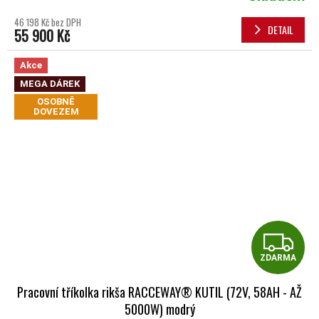
46 198 Kč bez DPH
DETAIL
55 900 Kč
Akce
MEGA DÁREK
OSOBNĚ
DOVEZEM
Z
ZDARMA
Pracovní tříkolka rikša RACCEWAY® KUTIL (72V, 58AH - AŽ
5000W) modrý