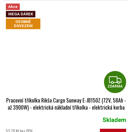
Akce
MEGA DÁREK
OSOBNĚ
DOVEZEM
Z
ZDARMA
Pracovní tříkolka Rikša Cargo Sunway E-JB150Z (72V, 58Ah -
až 3900W) - elektrická nákladní tříkolka - elektrická korba
černá
Skladem
Průměrné hodnocení produktu je 5,0 z 5 hvězdiček.
53 711 Kč bez DPH