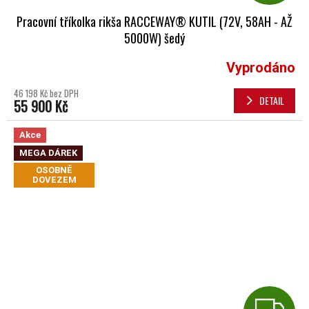
Pracovní tříkolka rikša RACCEWAY® KUTIL (72V, 58AH - AŽ
5000W) šedý
Vyprodáno
Průměrné hodnocení produktu je 5,0 z 5 hvězdiček.
46 198 Kč bez DPH
DETAIL
55 900 Kč
Akce
MEGA DÁREK
OSOBNĚ
DOVEZEM
Z