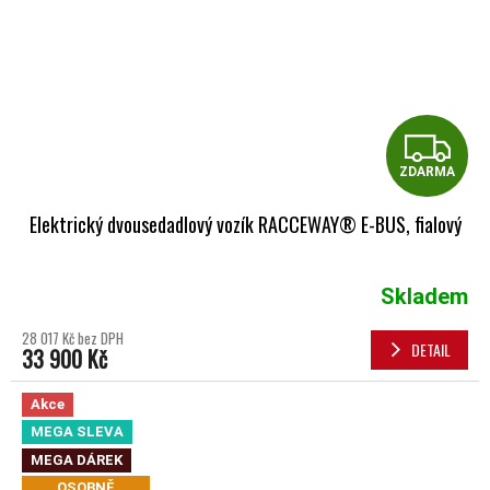
Z
ZDARMA
Elektrický dvousedadlový vozík RACCEWAY® E-BUS, fialový
Skladem
28 017 Kč bez DPH
DETAIL
33 900 Kč
Akce
MEGA SLEVA
MEGA DÁREK
OSOBNĚ