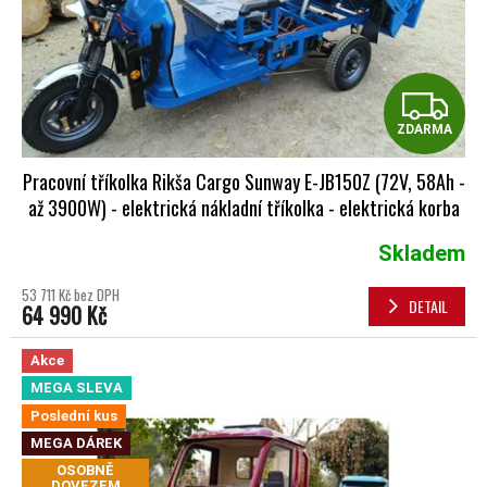
Z
ZDARMA
Pracovní tříkolka Rikša Cargo Sunway E-JB150Z (72V, 58Ah -
až 3900W) - elektrická nákladní tříkolka - elektrická korba
modrá
Skladem
Průměrné hodnocení produktu je 5,0 z 5 hvězdiček.
53 711 Kč bez DPH
DETAIL
64 990 Kč
Akce
MEGA SLEVA
Poslední kus
MEGA DÁREK
OSOBNĚ
DOVEZEM