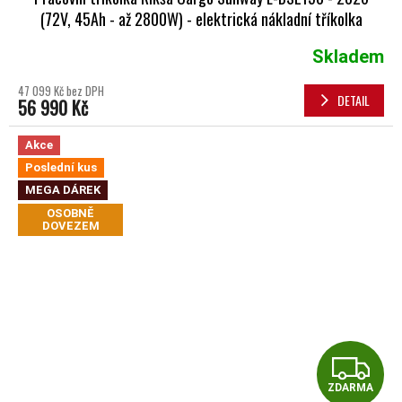
(72V, 45Ah - až 2800W) - elektrická nákladní tříkolka
Skladem
Průměrné hodnocení produktu je 5,0 z 5 hvězdiček.
47 099 Kč bez DPH
DETAIL
56 990 Kč
Akce
Poslední kus
MEGA DÁREK
OSOBNĚ
DOVEZEM
Z
ZDARMA