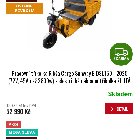
OSOBNĚ
DOVEZEM
Z
ZDARMA
Pracovní tříkolka Rikša Cargo Sunway E-DSL150 - 2025
(72V, 45Ah až 2800w) - elektrická nákladní tříkolka ŽLUTÁ
Skladem
Průměrné hodnocení produktu je 5,0 z 5 hvězdiček.
43 793 Kč bez DPH
DETAIL
52 990 Kč
Akce
MEGA SLEVA