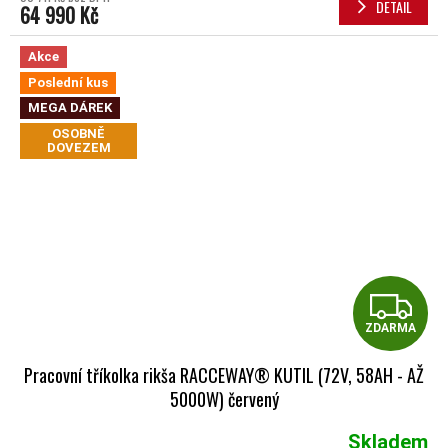
DETAIL
64 990 Kč
Akce
Poslední kus
MEGA DÁREK
OSOBNĚ
DOVEZEM
Z
ZDARMA
Pracovní tříkolka rikša RACCEWAY® KUTIL (72V, 58AH - AŽ
5000W) červený
Skladem
Průměrné hodnocení produktu je 5,0 z 5 hvězdiček.