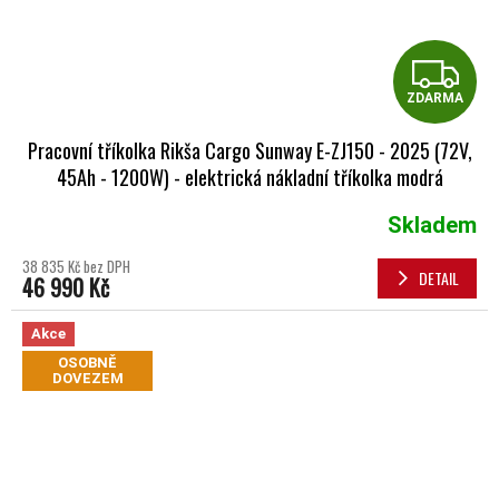
Z
ZDARMA
Pracovní tříkolka Rikša Cargo Sunway E-ZJ150 - 2025 (72V,
45Ah - 1200W) - elektrická nákladní tříkolka modrá
Skladem
Průměrné hodnocení produktu je 5,0 z 5 hvězdiček.
38 835 Kč bez DPH
DETAIL
46 990 Kč
Akce
OSOBNĚ
DOVEZEM