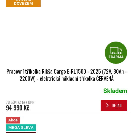
DOVEZEM
Z
ZDARMA
Pracovní tříkolka Rikša Cargo E-RL150D - 2025 (72V, 80Ah -
2200W) - elektrická nákladní tříkolka ČERVENÁ
Skladem
Průměrné hodnocení produktu je 5,0 z 5 hvězdiček.
78 504 Kč bez DPH
DETAIL
94 990 Kč
Akce
MEGA SLEVA