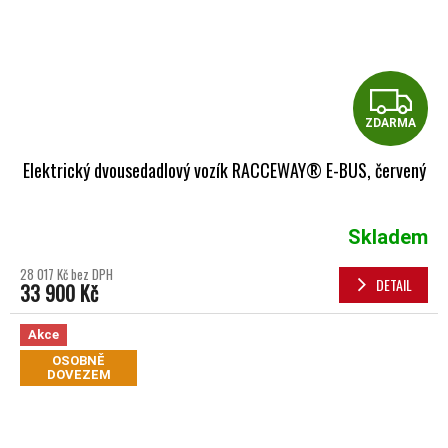
Z
ZDARMA
Elektrický dvousedadlový vozík RACCEWAY® E-BUS, červený
Skladem
28 017 Kč bez DPH
DETAIL
33 900 Kč
Akce
OSOBNĚ
DOVEZEM