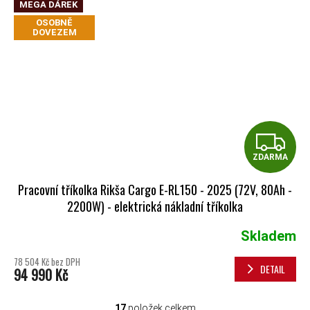
MEGA DÁREK
OSOBNĚ
DOVEZEM
Z
ZDARMA
Pracovní tříkolka Rikša Cargo E-RL150 - 2025 (72V, 80Ah -
2200W) - elektrická nákladní tříkolka
Skladem
Průměrné hodnocení produktu je 5,0 z 5 hvězdiček.
78 504 Kč bez DPH
DETAIL
94 990 Kč
17
položek celkem