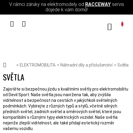
Přejít na obsah
V rámci záruky na elektromodely od
RACCEWAY
servis
dojede k vám domů!
NÁKUPN
Domů
ELEKTROMOBILITA
Náhradní díly a příslušenství
Světla
SVĚTLA
Zajistěte si bezpečnou jízdu s kvalitními světly pro elektromobilitu
od Devil Sport. Naše světla jsou navržena tak, aby zvýšila
viditelnost a bezpečnost na cestách v jakýchkoli světelných
podmínkách. Vybírejte z různých typů a stylů, včetně silných
předních světel, zadních světel a směrových světel, které jsou
kompatibilní s různými typy elektrických vozidel. Naše světla
nejenže zlepší viditelnost, ale také přidají estetický rozměr
vašemu vozidlu.