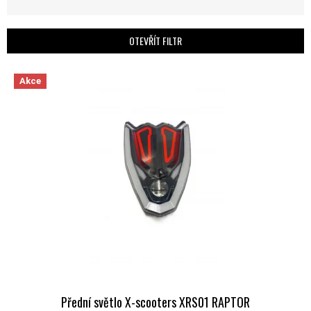
OTEVŘÍT FILTR
VÝPIS PRODUKTŮ
Akce
Přední světlo X-scooters XRS01 RAPTOR