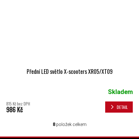
Přední LED světlo X-scooters XR05/XT09
Skladem
815 Kč bez DPH
DETAIL
986 Kč
8
položek celkem
OVLÁDACÍ PRVKY VÝPISU