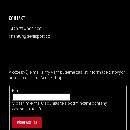
ZÁPATÍ
KONTAKT
+420 774 000 190
chantur@devilsport.cz
ODEBÍRAT NEWSLETTER
Vložte svůj e-mail a my vám budeme zasílat informace o nových
produktech na našem e-shopu.
E-mail
Vložením e-mailu souhlasíte s
podmínkami ochrany
osobních údajů
PŘIHLÁSIT SE