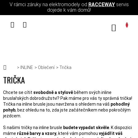
Přejít na obsah
V rámci záruky na elektromodely od
RACCEWAY
servis
dojede k vám domů!
NÁKUPN
Domů
INLINE
Oblečení
Trička
TRIČKA
Chcete se cítit
svobodně a stylově
během svých inline
bruslařských dobrodružství? Pak máme pro vás ty správná trička!
Trička na inline brusle jsou navržena s ohledem na váš
pohodlný
pohyb
, bez ohledu na to, zda jste začátečníkem nebo pokročilým
jezdcem.
S našimi tričky na inline brusle
budete vypadat skvěle
. K dispozici
máme
různé barvy a vzory
, které vám pomohou
vyjádřit váš