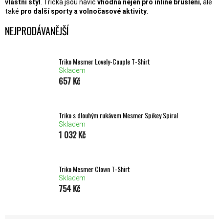
vlastní styl
. Trička jsou navíc
vhodná
nejen pro inline bruslení
, ale
také
pro další sporty a volnočasové aktivity
.
NEJPRODÁVANĚJŠÍ
Triko Mesmer Lovely-Couple T-Shirt
Skladem
657 Kč
Triko s dlouhým rukávem Mesmer Spikey Spiral
Skladem
1 032 Kč
Triko Mesmer Clown T-Shirt
Skladem
754 Kč