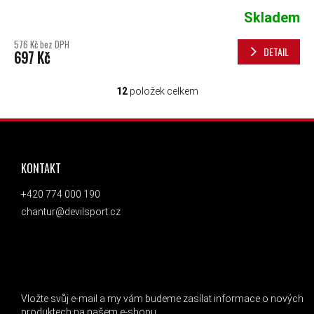
Skladem
576 Kč bez DPH
DETAIL
697 Kč
12
položek celkem
OVLÁDACÍ PRVKY VÝPISU
ZÁPATÍ
KONTAKT
+420 774 000 190
chantur@devilsport.cz
ODEBÍRAT NEWSLETTER
Vložte svůj e-mail a my vám budeme zasílat informace o nových
produktech na našem e-shopu.