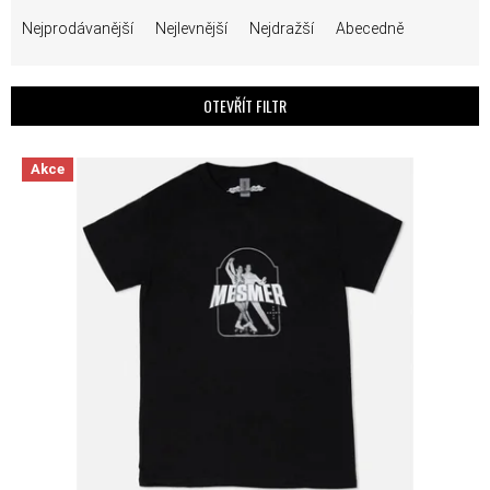
ŘAZENÍ PRODUKTŮ
Nejprodávanější
Nejlevnější
Nejdražší
Abecedně
OTEVŘÍT FILTR
VÝPIS PRODUKTŮ
Akce