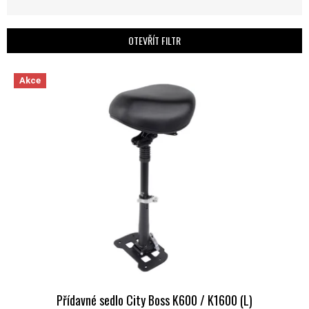
OTEVŘÍT FILTR
VÝPIS PRODUKTŮ
Akce
Přídavné sedlo City Boss K600 / K1600 (L)