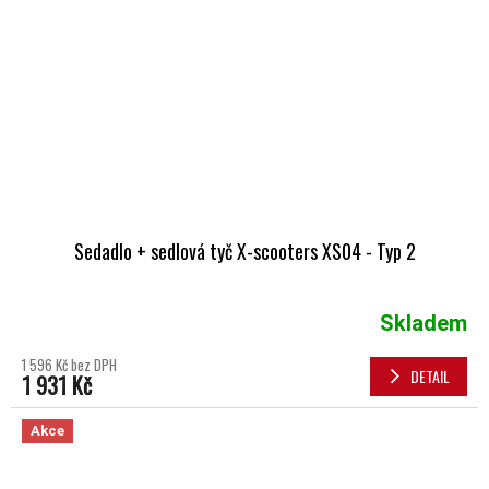
Sedadlo + sedlová tyč X-scooters XS04 - Typ 2
Skladem
1 596 Kč bez DPH
DETAIL
1 931 Kč
Akce