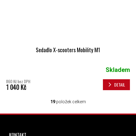
Sedadlo X-scooters Mobility M1
Skladem
860 Kč bez DPH
DETAIL
1 040 Kč
19
položek celkem
OVLÁDACÍ PRVKY VÝPISU
ZÁPATÍ
KONTAKT