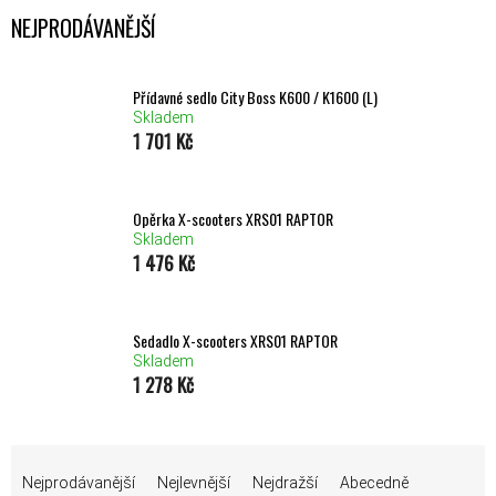
NEJPRODÁVANĚJŠÍ
Přídavné sedlo City Boss K600 / K1600 (L)
Skladem
1 701 Kč
Opěrka X-scooters XRS01 RAPTOR
Skladem
1 476 Kč
Sedadlo X-scooters XRS01 RAPTOR
Skladem
1 278 Kč
ŘAZENÍ PRODUKTŮ
Nejprodávanější
Nejlevnější
Nejdražší
Abecedně