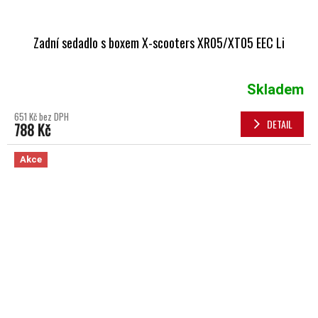
Zadní sedadlo s boxem X-scooters XR05/XT05 EEC Li
Skladem
651 Kč bez DPH
DETAIL
788 Kč
Akce