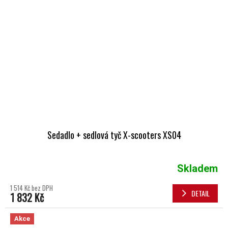
Sedadlo + sedlová tyč X-scooters XS04
Skladem
1 514 Kč bez DPH
DETAIL
1 832 Kč
Akce