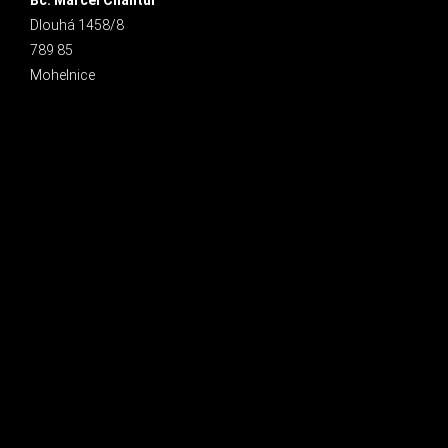
Bc. Marcel Chantúr
Dlouhá 1458/8
789 85
Mohelnice
INSTAGRAM