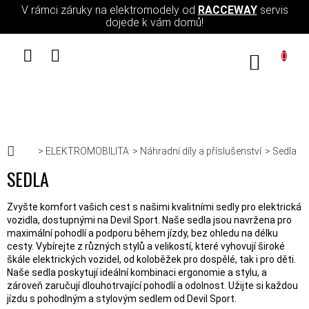
Přejít na obsah
V rámci záruky na elektromodely od
RACCEWAY
servis
dojede k vám domů!
NÁKUPN
Domů
ELEKTROMOBILITA
Náhradní díly a příslušenství
Sedla
SEDLA
Zvyšte komfort vašich cest s našimi kvalitními sedly pro elektrická
vozidla, dostupnými na Devil Sport. Naše sedla jsou navržena pro
maximální pohodlí a podporu během jízdy, bez ohledu na délku
cesty. Vybírejte z různých stylů a velikostí, které vyhovují široké
škále elektrických vozidel, od koloběžek pro dospělé, tak i pro děti.
Naše sedla poskytují ideální kombinaci ergonomie a stylu, a
zároveň zaručují dlouhotrvající pohodlí a odolnost. Užijte si každou
jízdu s pohodlným a stylovým sedlem od Devil Sport.