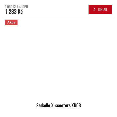
1 060 Kč bez DPH
DETAIL
1 283 Kč
Akce
Sedadlo X-scooters XR08