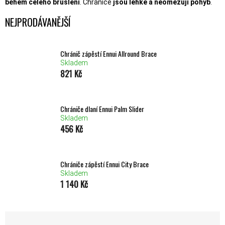
během celého bruslení
. Chrániče
jsou lehké a neomezují pohyb
.
NEJPRODÁVANĚJŠÍ
Chránič zápěstí Ennui Allround Brace
Skladem
821 Kč
Chrániče dlaní Ennui Palm Slider
Skladem
456 Kč
Chrániče zápěstí Ennui City Brace
Skladem
1 140 Kč
ŘAZENÍ PRODUKTŮ