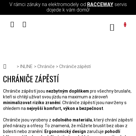
Přejít na obsah
V rámci záruky na elektromodely od
RACCEWAY
servis
dojede k vám domů!
NÁKUPN
Domů
INLINE
Chrániče
Chrániče zápěstí
CHRÁNIČE ZÁPĚSTÍ
Chrániče zápěstí jsou
nezbytným doplňkem
pro všechny bruslaře,
kteří si chtějí užívat svou jízdu na maximum a zároveň
minimalizovat riziko zranění
. Chrániče zápěstí jsou navrženy s
ohledem na
nejvyšší komfort, výkon a bezpečnost
.
Chrániče jsou vyrobeny z
odolného materiálu
, který chrání zápěstí
před nárazy a otřesy. To znamená, že můžete bruslit bez obav z
bolesti nebo zranění.
Ergonomický design
zaručuje
pohodlí