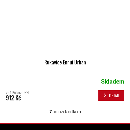
Rukavice Ennui Urban
Skladem
754 Kč bez DPH
DETAIL
912 Kč
7
položek celkem
OVLÁDACÍ PRVKY VÝPISU
ZÁPATÍ