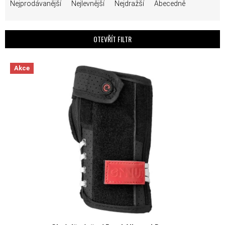
Nejprodávanější
Nejlevnější
Nejdražší
Abecedně
OTEVŘÍT FILTR
VÝPIS PRODUKTŮ
Akce