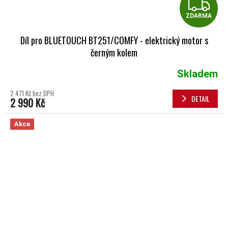
Z
ZDARMA
Díl pro BLUETOUCH BT251/COMFY - elektrický motor s
černým kolem
Skladem
2 471 Kč bez DPH
DETAIL
2 990 Kč
Akce