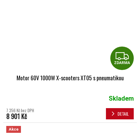
Z
ZDARMA
Motor 60V 1000W X-scooters XT05 s pneumatikou
Skladem
7 356 Kč bez DPH
DETAIL
8 901 Kč
Akce