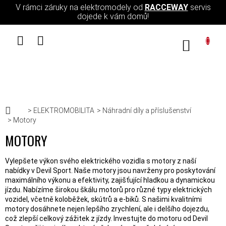
Přejít na obsah
V rámci záruky na elektromodely od
RACCEWAY
servis
dojede k vám domů!
NÁKUPN
Domů
ELEKTROMOBILITA
Náhradní díly a příslušenství
Motory
MOTORY
Vylepšete výkon svého elektrického vozidla s motory z naší
nabídky v Devil Sport. Naše motory jsou navrženy pro poskytování
maximálního výkonu a efektivity, zajišťující hladkou a dynamickou
jízdu. Nabízíme širokou škálu motorů pro různé typy elektrických
vozidel, včetně koloběžek, skútrů a e-biků. S našimi kvalitními
motory dosáhnete nejen lepšího zrychlení, ale i delšího dojezdu,
což zlepší celkový zážitek z jízdy. Investujte do motoru od Devil