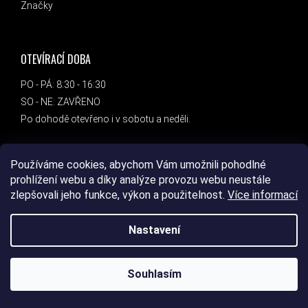
Značky
OTEVÍRACÍ DOBA
PO - PÁ: 8:30 - 16:30
SO - NE: ZAVŘENO
Po dohodě otevřeno i v sobotu a neděli.
ADRESA
Používáme cookies, abychom Vám umožnili pohodlné
prohlížení webu a díky analýze provozu webu neustále
DEVIL SPORT
zlepšovali jeho funkce, výkon a použitelnost.
Více informací
Bc. Marcel Chantúr
Dlouhá 1458/8
Nastavení
789 85
Mohelnice
Souhlasím