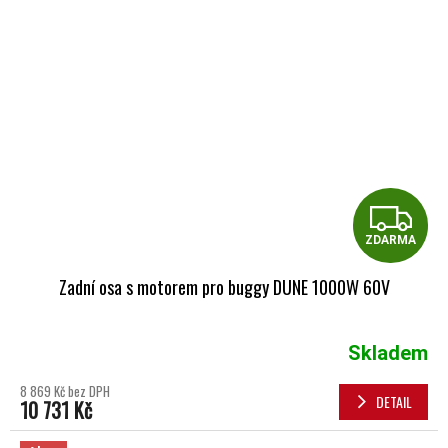
Z
ZDARMA
Zadní osa s motorem pro buggy DUNE 1000W 60V
Skladem
8 869 Kč bez DPH
DETAIL
10 731 Kč