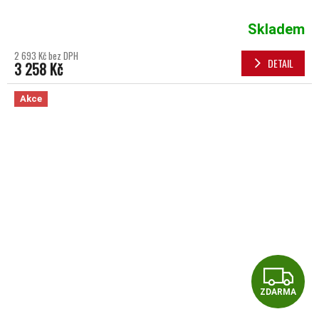
Skladem
2 693 Kč bez DPH
DETAIL
3 258 Kč
Akce
Z
ZDARMA