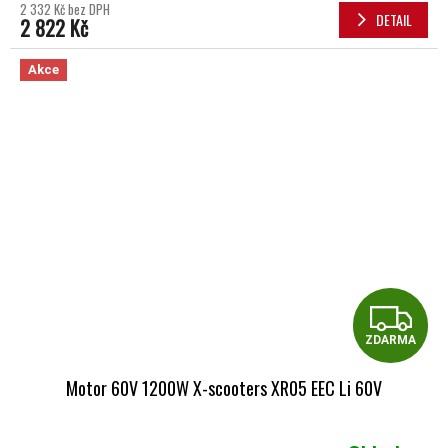
2 332 Kč bez DPH
DETAIL
2 822 Kč
Akce
Z
ZDARMA
Motor 60V 1200W X-scooters XR05 EEC Li 60V