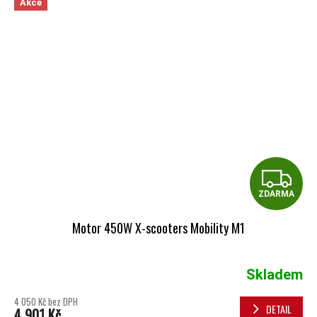
Akce
Z
ZDARMA
Motor 450W X-scooters Mobility M1
Skladem
4 050 Kč bez DPH
DETAIL
4 901 Kč