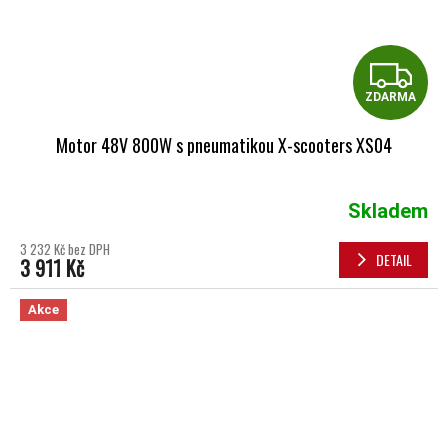
Z
ZDARMA
Motor 48V 800W s pneumatikou X-scooters XS04
Skladem
3 232 Kč bez DPH
DETAIL
3 911 Kč
Akce