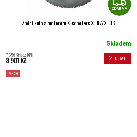
Z
ZDARMA
Zadní kolo s motorem X-scooters XT07/XT08
Skladem
7 356 Kč bez DPH
DETAIL
8 901 Kč
Akce