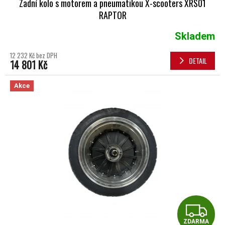
Zadní kolo s motorem a pneumatikou X-scooters XRS01
RAPTOR
Skladem
12 232 Kč bez DPH
DETAIL
14 801 Kč
Akce
Z
ZDARMA