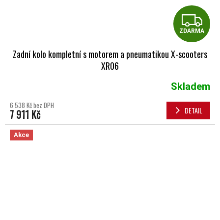
Z
ZDARMA
Zadní kolo kompletní s motorem a pneumatikou X-scooters
XR06
Skladem
6 538 Kč bez DPH
DETAIL
7 911 Kč
Akce