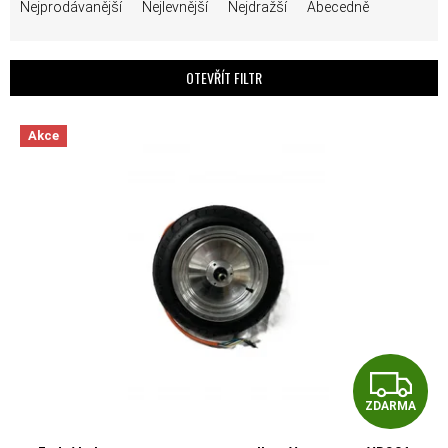
Nejprodávanější
Nejlevnější
Nejdražší
Abecedně
OTEVŘÍT FILTR
VÝPIS PRODUKTŮ
Akce
Z
ZDARMA