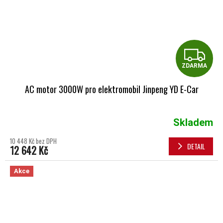
Z
ZDARMA
AC motor 3000W pro elektromobil Jinpeng YD E-Car
Skladem
10 448 Kč bez DPH
DETAIL
12 642 Kč
Akce