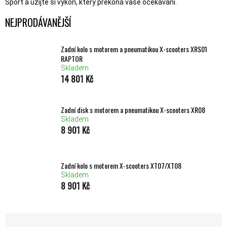
Sport a užijte si výkon, který překoná vaše očekávání.
NEJPRODÁVANĚJŠÍ
Zadní kolo s motorem a pneumatikou X-scooters XRS01
RAPTOR
Skladem
14 801 Kč
Zadní disk s motorem a pneumatikou X-scooters XR08
Skladem
8 901 Kč
Zadní kolo s motorem X-scooters XT07/XT08
Skladem
8 901 Kč
ŘAZENÍ PRODUKTŮ