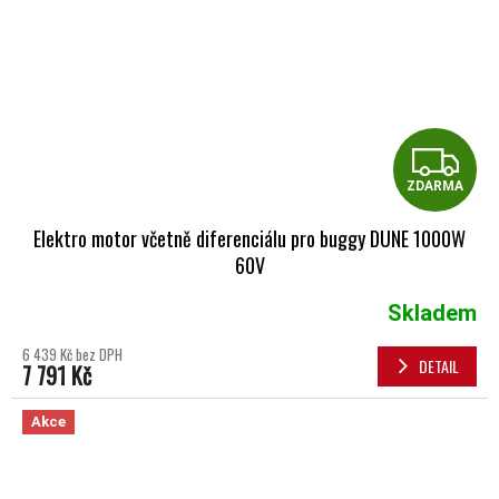
Z
ZDARMA
Elektro motor včetně diferenciálu pro buggy DUNE 1000W
60V
Skladem
6 439 Kč bez DPH
DETAIL
7 791 Kč
Akce