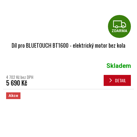
Z
ZDARMA
Díl pro BLUETOUCH BT1600 - elektrický motor bez kola
Skladem
4 702 Kč bez DPH
DETAIL
5 690 Kč
Akce