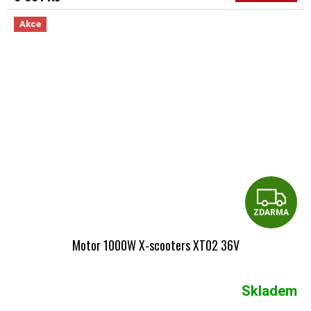
Akce
Z
ZDARMA
Motor 1000W X-scooters XT02 36V
Skladem