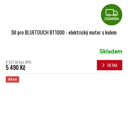
Z
ZDARMA
Díl pro BLUETOUCH BT1000 - elektrický motor s kolem
Skladem
4 537 Kč bez DPH
DETAIL
5 490 Kč
Akce