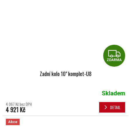
Z
ZDARMA
Zadní kolo 10" komplet-U8
Skladem
4 067 Kč bez DPH
DETAIL
4 921 Kč
Akce