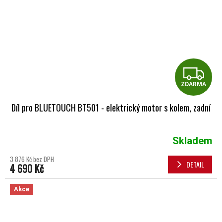
Z
ZDARMA
Díl pro BLUETOUCH BT501 - elektrický motor s kolem, zadní
Skladem
3 876 Kč bez DPH
DETAIL
4 690 Kč
Akce