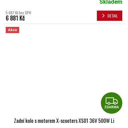
Skladem
5 687 Kč bez DPH
DETAIL
6 881 Kč
Akce
Z
ZDARMA
Zadní kolo s motorem X-scooters XS01 36V 500W Li