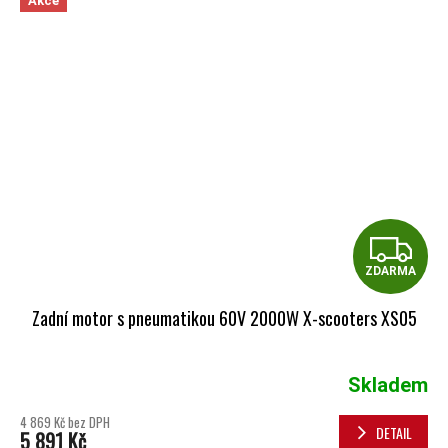
Akce
Z
ZDARMA
Zadní motor s pneumatikou 60V 2000W X-scooters XS05
Skladem
4 869 Kč bez DPH
DETAIL
5 891 Kč