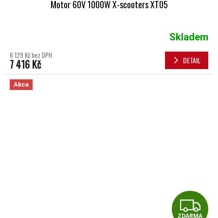
Motor 60V 1000W X-scooters XT05
Skladem
6 129 Kč bez DPH
DETAIL
7 416 Kč
Akce
Z
ZDARMA