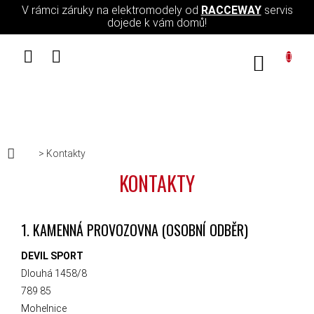
Přejít na obsah
V rámci záruky na elektromodely od
RACCEWAY
servis
dojede k vám domů!
NÁKUPN
Domů
Kontakty
KONTAKTY
1. KAMENNÁ PROVOZOVNA
(OSOBNÍ ODBĚR)
DEVIL SPORT
Dlouhá 1458/8
789 85
Mohelnice