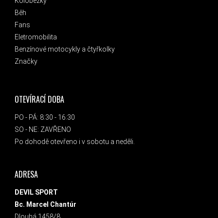
Koloběžky
Běh
Fans
Eletromobilita
Benzínové motocykly a čtyřkolky
Značky
OTEVÍRACÍ DOBA
PO - PÁ: 8:30 - 16:30
SO - NE: ZAVŘENO
Po dohodě otevřeno i v sobotu a neděli.
ADRESA
DEVIL SPORT
Bc. Marcel Chantúr
Dlouhá 1458/8