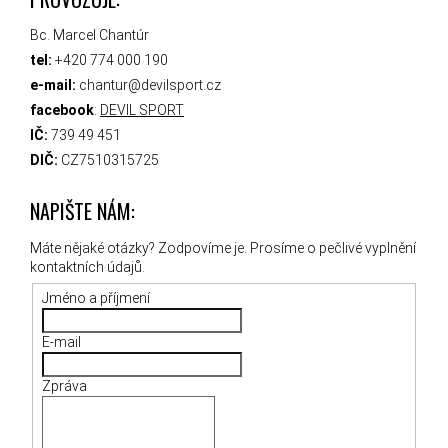
Bc. Marcel Chantúr
tel:
+420 774 000 190
e-mail:
chantur@devilsport.cz
facebook
:
DEVIL SPORT
IČ:
739 49 451
DIČ:
CZ7510315725
NAPIŠTE NÁM:
Máte nějaké otázky? Zodpovíme je. Prosíme o pečlivé vyplnění
kontaktních údajů.
Jméno a příjmení
E-mail
Zpráva