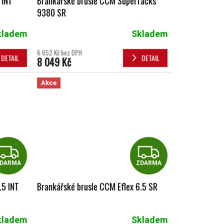
 INT
Brankářské brusle CCM SuperTacks
9380 SR
kladem
Skladem
6 652 Kč bez DPH
DETAIL
DETAIL
8 049 Kč
Akce
ZDARMA
ZDAR
DARMA
ZDARMA
.5 INT
Brankářské brusle CCM Eflex 6.5 SR
kladem
Skladem