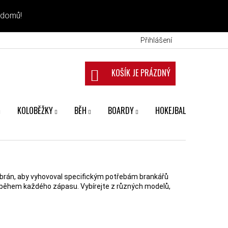
 domů!
Přihlášení
NÁKUPNÍ KOŠÍK
KOLOBĚŽKY
BĚH
BOARDY
HOKEJBAL
FANS
 vybrán, aby vyhovoval specifickým potřebám brankářů
ru během každého zápasu. Vybírejte z různých modelů,