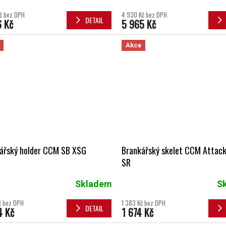
č bez DPH
4 930 Kč bez DPH
DETAIL
6 Kč
5 965 Kč
Akce
ářský holder CCM SB XSG
Brankářský skelet CCM Attack 
SR
Skladem
S
č bez DPH
1 383 Kč bez DPH
DETAIL
4 Kč
1 674 Kč