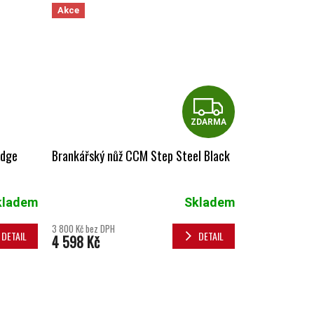
Akce
ZDAR
ZDARMA
Edge
Brankářský nůž CCM Step Steel Black
kladem
Skladem
3 800 Kč bez DPH
DETAIL
DETAIL
4 598 Kč
PRVKY VÝPISU