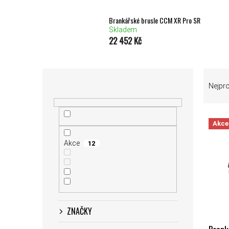
Brankářské brusle CCM XR Pro SR
Skladem
22 452 Kč
POSTRANNÍ PANEL
ŘAZEN
Nejpr
Akce
VÝPIS
Akce
12
ZNAČKY