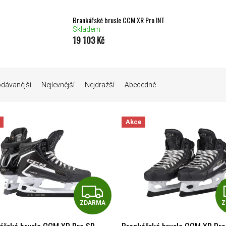
Brankářské brusle CCM XR Pro INT
Skladem
19 103 Kč
Í PRODUKTŮ
odávanější
Nejlevnější
Nejdražší
Abecedně
Akce
 PRODUKTŮ
ZDARMA
ZDARMA
Z