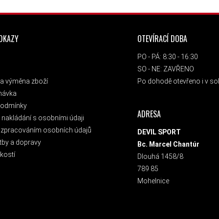
ODKAZY
OTEVÍRACÍ DOBA
PO - PÁ: 8:30 - 16:30
SO - NE: ZAVŘENO
a výměna zboží
Po dohodě otevřeno i v sob
návka
podmínky
ADRESA
nakládání s osobními údaji
 zpracováním osobních údajů
DEVIL SPORT
tby a dopravy
Bc. Marcel Chantúr
kostí
Dlouhá 1458/8
789 85
Mohelnice