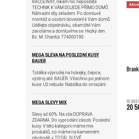
RACCEWAY, nikam nic neposíláte.
Akce
TECHNIK K VÁM DOJEDE PŘÍMO DOMŮ.
Náhradní dily skladem. Po domluvě
montáž a osobní dovezení k Vám domů.
Udělejte objednávku, okamžitě Vám
zavoláme a domluvíme se. Hezký den.
Bc. M. Chantúr 774000190.
MEGA SLEVA NA POSLEDNÍ KUSY
BAUER
Brank
Totálka výprodej na hokejky, čepice,
výstroj atd. BAUER. Všechno po jednom
kuse. Už nebude. Nabídka do smazání.
16 993 
MEGA SLEVY MIX
20 5
Slevy až 60%. Na vše DOPRAVA
ZDARMA. Do vyprodání zásob. Poslední
kusy. V této kategorii máme mix
produktů, co máme na kamenném
obchodě, v TOTÁL SLEVĚ.