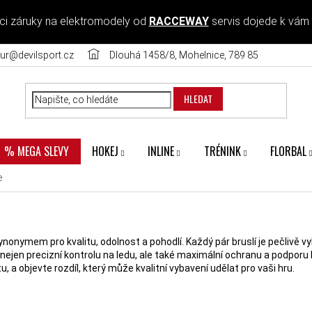
ci záruky na elektromodely od
RACCEWAY
servis dojede k vám
ur@devilsport.cz
Dlouhá 1458/8, Mohelnice, 789 85
HLEDAT
HOKEJ
INLINE
TRÉNINK
FLORBAL
% MEGA SLEVY
e
synonymem pro kvalitu, odolnost a pohodlí. Každý pár bruslí je pečlivě
 nejen precizní kontrolu na ledu, ale také maximální ochranu a podpo
 a objevte rozdíl, který může kvalitní vybavení udělat pro vaši hru.