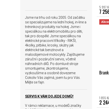
5 997 K
7 25
Jsme na trhu od roku 2005. Od začátku
Akce
se specializujeme na lední hokej, in-line a
tréninkový produkty na hokej. Jsme i
speciálkou na elektromobilitu pro děti,
tak pro dospělé. Jsme speciálkou na
elektrické pracovní tříkolky - RIKŠI,
4kolky, pitbike, krosky, skútry jak
elektrické tak benzínové a
maloobjemové motocykly. Zajištujeme
záruční i pozáruční servis, včetně
náhradních dílů. Po domluvě stroje
smontujeme, zkontrolujeme,
Brank
vyzkoušíme a osobně dovezeme.
Cokoliv Vás zajímá, jsem tu pro Vás.
Mějte se fajn.
SERVIS K VÁM DOJEDE DOMŮ!
1 855 K
2 24
V rámci reklamace, u modelů značky