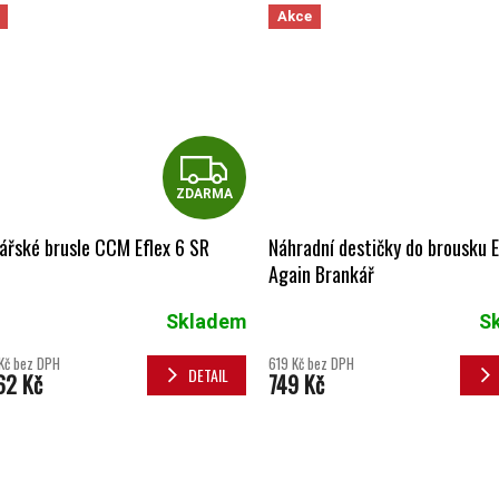
Akce
ZDARMA
ZDARMA
ářské brusle CCM Eflex 6 SR
Náhradní destičky do brousku 
Again Brankář
Skladem
S
Kč bez DPH
619 Kč bez DPH
DETAIL
62 Kč
749 Kč
OVLÁDACÍ 