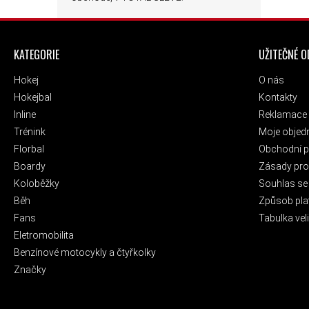
ZÁPATÍ
KATEGORIE
UŽITEČNÉ 
Hokej
O nás
Hokejbal
Kontakty
Inline
Reklamace 
Trénink
Moje objed
Florbal
Obchodní 
Boardy
Zásady pro 
Koloběžky
Souhlas se
Běh
Způsob pla
Fans
Tabulka veli
Eletromobilita
Benzínové motocykly a čtyřkolky
Značky