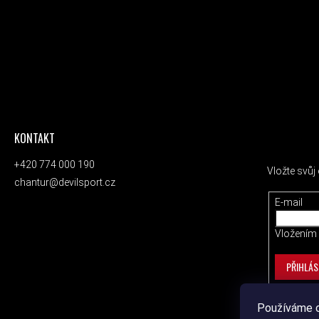
KONTAKT
ODEBÍRAT
+420 774 000 190
Vložte svů
chantur@devilsport.cz
E-mail
Vložením 
PŘIHLÁS
Používáme c