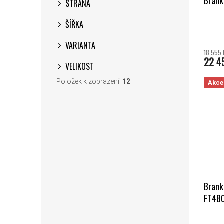
Brank
STRANA
ŠÍŘKA
VARIANTA
18 555 
22 4
VELIKOST
Položek k zobrazení:
12
Akce
Brank
FT480