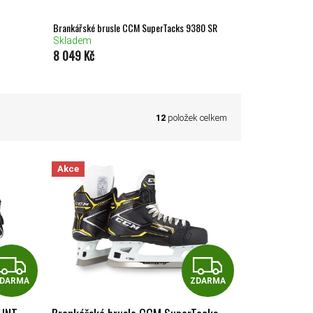
Brankářské brusle CCM SuperTacks 9380 SR
Skladem
8 049 Kč
12
položek celkem
Akce
ZDARMA
ZDAR
DARMA
ZDARMA