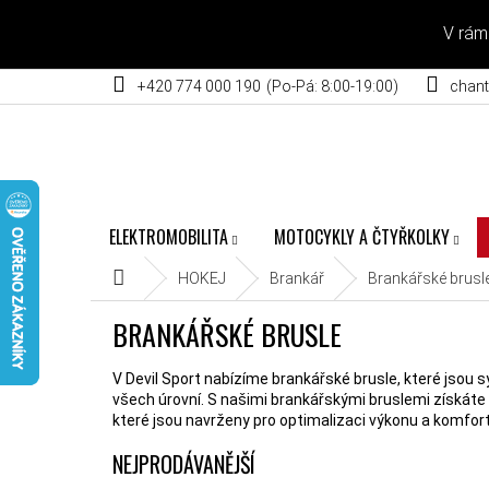
Přejít na obsah
V rám
+420 774 000 190
chant
ELEKTROMOBILITA
MOTOCYKLY A ČTYŘKOLKY
Domů
HOKEJ
Brankář
Brankářské brusl
BRANKÁŘSKÉ BRUSLE
V Devil Sport nabízíme brankářské brusle, které jsou 
všech úrovní. S našimi brankářskými bruslemi získáte
které jsou navrženy pro optimalizaci výkonu a komfortu,
NEJPRODÁVANĚJŠÍ