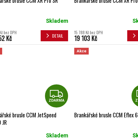
ářské brusle CCM XR Pro SR
Brankářské brusle CCM XR Pro
Skladem
S
Kč bez DPH
15 788 Kč bez DPH
DETAIL
52 Kč
19 103 Kč
Akce
ZDARMA
ZDARMA
Z
ářské brusle CCM JetSpeed
Brankářské brusle CCM Eflex 6
 JR
Skladem
S