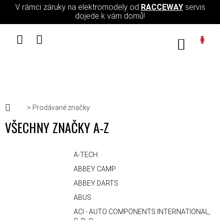
Přejít na obsah
V rámci záruky na elektromodely od
RACCEWAY
servis
dojede k vám domů!
NÁKUPN
Domů
Prodávané značky
VŠECHNY ZNAČKY A-Z
A-TECH
ABBEY CAMP
ABBEY DARTS
ABUS
ACI - AUTO COMPONENTS INTERNATIONAL,