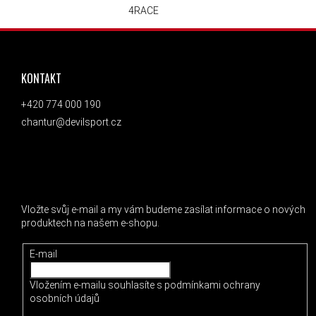
4RACE
ZÁPATÍ
KONTAKT
+420 774 000 190
chantur@devilsport.cz
ODEBÍRAT NEWSLETTER
Vložte svůj e-mail a my vám budeme zasílat informace o nových
produktech na našem e-shopu.
E-mail
Vložením e-mailu souhlasíte s
podmínkami ochrany
osobních údajů