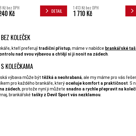
8 Kč bez DPH
1 413 Kč bez DPH
DETAIL
240 Kč
1 710 Kč
OVLÁDACÍ 
 BEZ KOLEČEK
káře, kteří preferují
tradiční přístup
, máme v nabídce
brankářské taš
ontrolu nad svou výbavou a chtějí si ji nosit na zádech
.
 S KOLEČKAMA
ská výbava může být
těžká a neohrabaná
, ale my máme pro vás řešen
íkem pro každého brankáře, který
oceňuje komfort a praktičnost
. S 
na zádech
, protože nyní ji můžete
snadno a rychle přepravit na kole
rnaj, brankářské
tašky z Devil Sport vás nezklamou
.