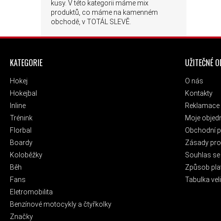
kusy. V této kategorii máme mix
produktů, co máme na kamenném
obchodě, v TOTÁL SLEVĚ.
ZÁPATÍ
KATEGORIE
UŽITEČNÉ 
Hokej
O nás
Hokejbal
Kontakty
Inline
Reklamace 
Trénink
Moje objed
Florbal
Obchodní 
Boardy
Zásady pro 
Koloběžky
Souhlas se
Běh
Způsob pla
Fans
Tabulka veli
Eletromobilita
Benzínové motocykly a čtyřkolky
Značky