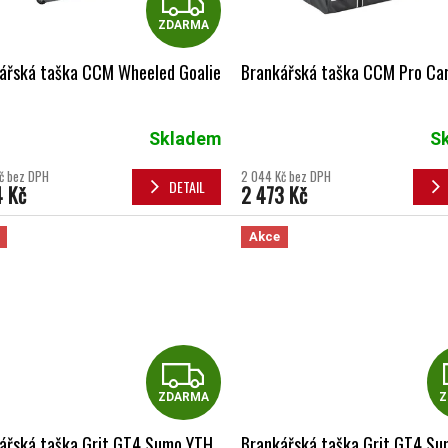
ZDARMA
ZDARMA
ářská taška CCM Wheeled Goalie
Brankářská taška CCM Pro Ca
Skladem
S
č bez DPH
2 044 Kč bez DPH
DETAIL
4 Kč
2 473 Kč
Akce
ZDARMA
ZDARMA
Z
ářská taška Grit GT4 Sumo YTH
Brankářská taška Grit GT4 Su