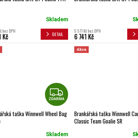
Skladem
S
č bez DPH
5 571 Kč bez DPH
DETAIL
1 Kč
6 741 Kč
Akce
ZDARMA
ZDARMA
ářská taška Winnwell Wheel Bag
Brankářská taška Winnwell Ca
e
Classic Team Goalie SR
Skladem
S
né hodnocení produktu je 5,0 z 5 hvězdiček.