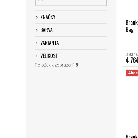
ZNAČKY
Brank
Bag
BARVA
VARIANTA
3 937 K
VELIKOST
4 76
Položek k zobrazení:
8
Akce
Brank