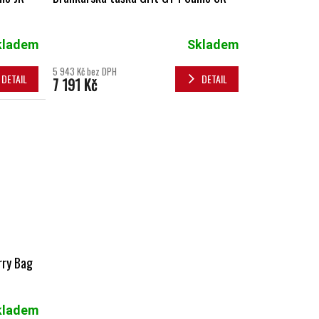
kladem
Skladem
5 943 Kč bez DPH
DETAIL
DETAIL
7 191 Kč
rry Bag
kladem