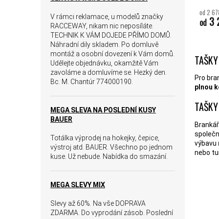
od 2 67
V rámci reklamace, u modelů značky
3 
od
RACCEWAY, nikam nic neposíláte.
TECHNIK K VÁM DOJEDE PŘÍMO DOMŮ.
Náhradní dily skladem. Po domluvě
montáž a osobní dovezení k Vám domů.
TAŠKY
Udělejte objednávku, okamžitě Vám
zavoláme a domluvíme se. Hezký den.
Pro bran
Bc. M. Chantúr 774000190.
plnou k
TAŠKY
MEGA SLEVA NA POSLEDNÍ KUSY
BAUER
Brankář
společn
Totálka výprodej na hokejky, čepice,
výbavu
výstroj atd. BAUER. Všechno po jednom
nebo tu
kuse. Už nebude. Nabídka do smazání.
MEGA SLEVY MIX
Slevy až 60%. Na vše DOPRAVA
ZDARMA. Do vyprodání zásob. Poslední