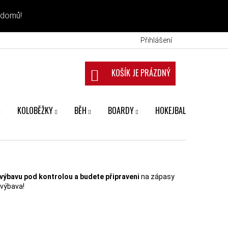
 domů!
Přihlášení
NÁKUPNÍ KOŠÍK
KOLOBĚŽKY
BĚH
BOARDY
HOKEJBAL
FANS
výbavu pod kontrolou a budete připraveni
na zápasy
 výbava!