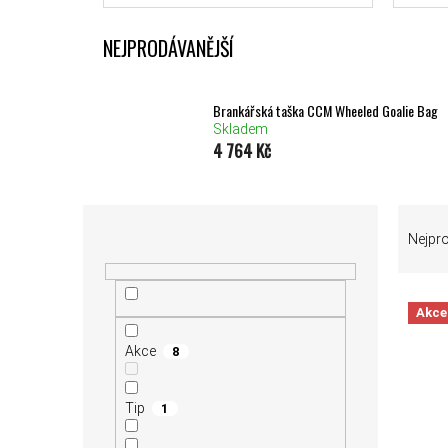
NEJPRODÁVANĚJŠÍ
Brankářská taška CCM Wheeled Goalie Bag
Skladem
4 764 Kč
POSTRANNÍ PANEL
ŘAZEN
Nejpr
Akce
VÝPIS
Akce
8
Tip
1