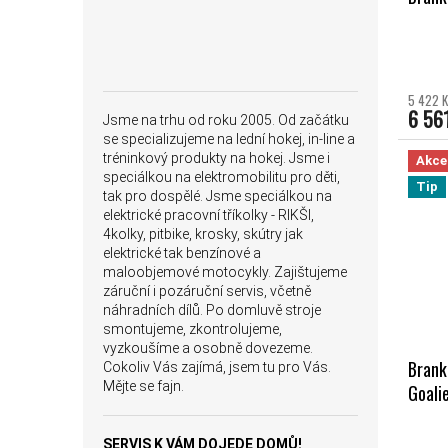
5 422 K
6 56
Jsme na trhu od roku 2005. Od začátku
se specializujeme na lední hokej, in-line a
tréninkový produkty na hokej. Jsme i
Akce
speciálkou na elektromobilitu pro děti,
Tip
tak pro dospělé. Jsme speciálkou na
elektrické pracovní tříkolky - RIKŠI,
4kolky, pitbike, krosky, skútry jak
elektrické tak benzínové a
maloobjemové motocykly. Zajištujeme
záruční i pozáruční servis, včetně
náhradních dílů. Po domluvě stroje
smontujeme, zkontrolujeme,
vyzkoušíme a osobně dovezeme.
Brank
Cokoliv Vás zajímá, jsem tu pro Vás.
Mějte se fajn.
Goali
Průměr
SERVIS K VÁM DOJEDE DOMŮ!