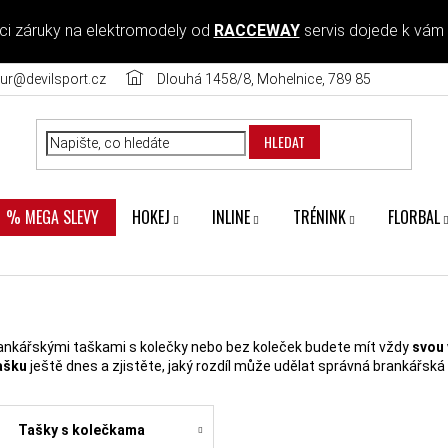
ci záruky na elektromodely od
RACCEWAY
servis dojede k vám
ur@devilsport.cz
Dlouhá 1458/8, Mohelnice, 789 85
HLEDAT
HOKEJ
INLINE
TRÉNINK
FLORBAL
% MEGA SLEVY
rankářskými taškami s kolečky nebo bez koleček budete mít vždy
svou 
tašku
ještě dnes a zjistěte, jaký rozdíl může udělat správná brankářská
Tašky s kolečkama