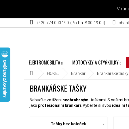
Přejít na obsah
V rám
+420 774 000 190
chant
ELEKTROMOBILITA
MOTOCYKLY A ČTYŘKOLKY
Domů
HOKEJ
Brankář
Brankářské tašky
BRANKÁŘSKÉ TAŠKY
Nebuďte zatíženi
neohrabanými
taškami. S našimi b
jako
profesionální brankáři
. Vyberte si svou
ideální 
Tašky bez koleček