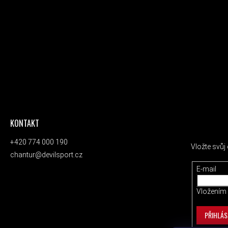
KONTAKT
ODEBÍRAT
+420 774 000 190
Vložte svů
chantur@devilsport.cz
E-mail
Vložením 
PŘIHLÁS