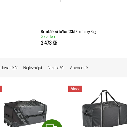
Brankářská taška CCM Pro Carry Bag
Skladem
2 473 Kč
Í PRODUKTŮ
odávanější
Nejlevnější
Nejdražší
Abecedně
Akce
 PRODUKTŮ