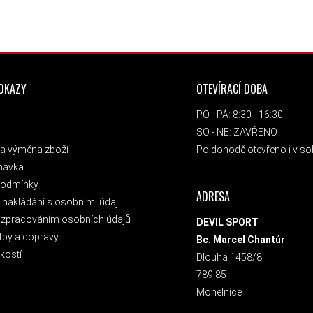
ODKAZY
OTEVÍRACÍ DOBA
PO - PÁ: 8:30 - 16:30
SO - NE: ZAVŘENO
a výměna zboží
Po dohodě otevřeno i v sob
návka
podmínky
ADRESA
nakládání s osobními údaji
 zpracováním osobních údajů
DEVIL SPORT
tby a dopravy
Bc. Marcel Chantúr
kostí
Dlouhá 1458/8
789 85
Mohelnice