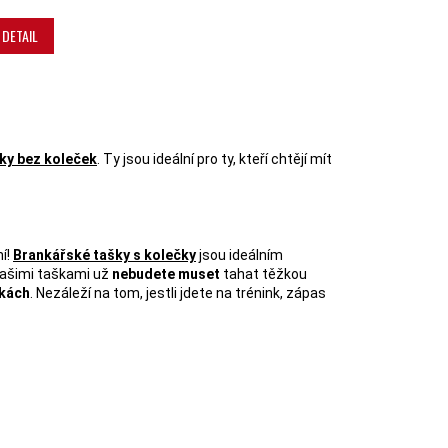
DETAIL
PRVKY VÝPISU
ky bez koleček
. Ty jsou ideální pro ty, kteří chtějí mít
í!
Brankářské tašky s kolečky
jsou ideálním
našimi taškami už
nebudete muset
tahat těžkou
čkách
. Nezáleží na tom, jestli jdete na trénink, zápas