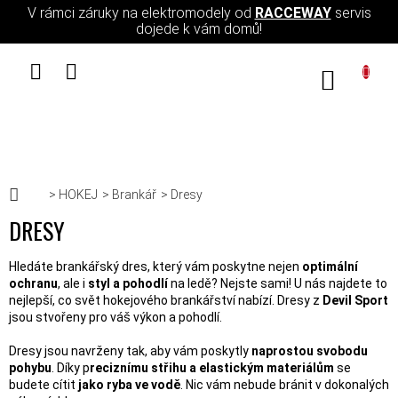
Přejít na obsah
V rámci záruky na elektromodely od
RACCEWAY
servis
dojede k vám domů!
NÁKUPN
Domů
HOKEJ
Brankář
Dresy
DRESY
Hledáte brankářský dres, který vám poskytne nejen
optimální
ochranu
, ale i
styl a pohodlí
na ledě? Nejste sami! U nás najdete to
nejlepší, co svět hokejového brankářství nabízí. Dresy z
Devil Sport
jsou stvořeny pro váš výkon a pohodlí.
Dresy jsou navrženy tak, aby vám poskytly
naprostou svobodu
pohybu
. Díky p
reciznímu střihu a elastickým materiálům
se
budete cítit
jako ryba ve vodě
. Nic vám nebude bránit v dokonalých