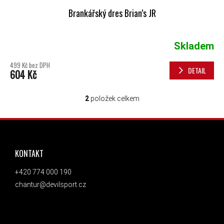
Brankářský dres Brian’s JR
Skladem
499 Kč bez DPH
DETAIL
604 Kč
2
položek celkem
OVLÁDACÍ PRVKY VÝPISU
ZÁPATÍ
KONTAKT
+420 774 000 190
chantur@devilsport.cz