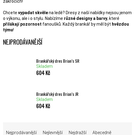
zákrocích!
Chcete
vypadat skvěle
na ledě? Dresy z naší nabídky nejsou jenom
o výkonu, ale i o stylu. Nabízíme
různé designy a barvy
, které
přilákají pozornost
fanoušků. Každý brankář by měl být
hvězdou
týmu
!
NEJPRODÁVANĚJŠÍ
Brankářský dres Brian’s SR
Skladem
604 Kč
Brankářský dres Brian’s JR
Skladem
604 Kč
ŘAZENÍ PRODUKTŮ
Nejprodávanější
Nejlevnější
Nejdražší
Abecedně