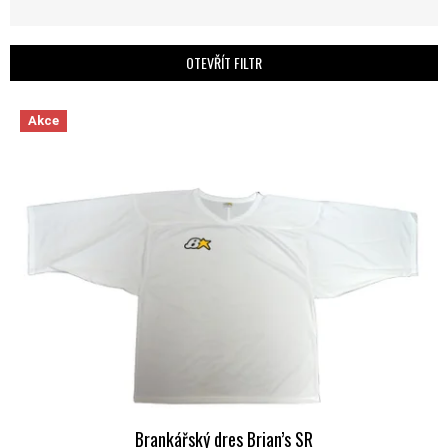
OTEVŘÍT FILTR
VÝPIS PRODUKTŮ
Akce
Brankářský dres Brian’s SR