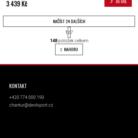
DETAIL
3 439 Kč
NAČÍST 24 DALŠÍCH
STRÁNKOVÁNÍ
1
7
OVLÁDACÍ PRVKY VÝPISU
148
položek celkem
NAHORU
ZÁPATÍ
KONTAKT
+420 774 000 190
chantur@devilsport.cz
ODEBÍRAT NEWSLETTER