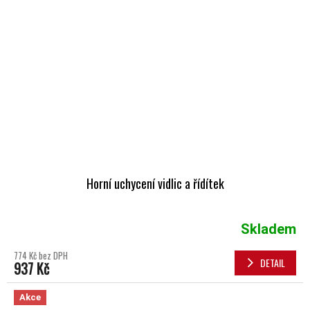
Horní uchycení vidlic a řídítek
Skladem
774 Kč bez DPH
DETAIL
937 Kč
Akce