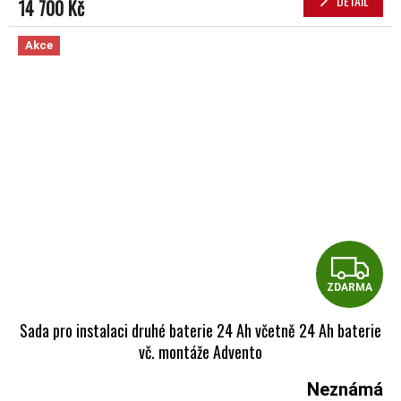
DETAIL
14 700 Kč
Akce
Z
ZDARMA
Sada pro instalaci druhé baterie 24 Ah včetně 24 Ah baterie
vč. montáže Advento
Neznámá