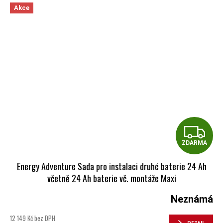
Akce
Z
ZDARMA
Energy Adventure Sada pro instalaci druhé baterie 24 Ah
včetně 24 Ah baterie vč. montáže Maxi
Neznámá
12 149 Kč bez DPH