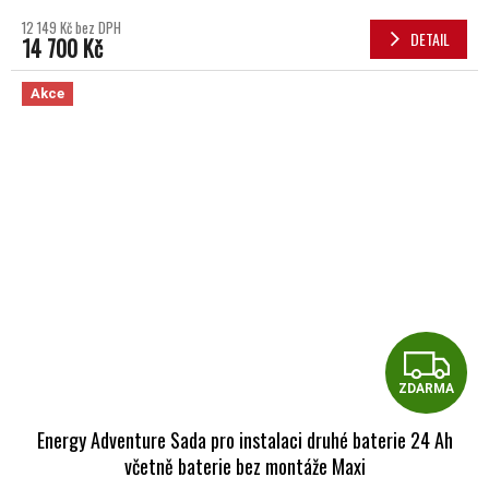
12 149 Kč bez DPH
DETAIL
14 700 Kč
Akce
Z
ZDARMA
Energy Adventure Sada pro instalaci druhé baterie 24 Ah
včetně baterie bez montáže Maxi