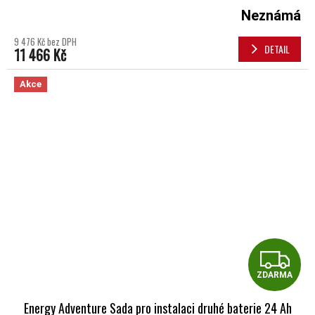
Neznámá
9 476 Kč bez DPH
DETAIL
11 466 Kč
Akce
Z
ZDARMA
Energy Adventure Sada pro instalaci druhé baterie 24 Ah