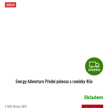
Akce
Z
ZDARMA
Energy Adventure Přední poloosa s ramínky 4Go
Skladem
2 842 Kč bez DPH