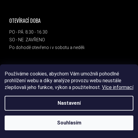
OTEVÍRACÍ DOBA
PO - PÁ: 8:30 - 16:30
SO - NE: ZAVŘENO
Po dohodě otevřeno i v sobotu a neděli.
ADRESA
Používáme cookies, abychom Vám umožnili pohodlné
DEVIL SPORT
prohlížení webu a díky analýze provozu webu neustále
zlepšovali jeho funkce, výkon a použitelnost.
Více informací
Bc. Marcel Chantúr
Dlouhá 1458/8
789 85
Nastavení
Mohelnice
Souhlasím
INSTAGRAM