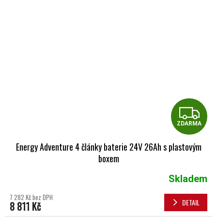
Z
ZDARMA
Energy Adventure 4 články baterie 24V 26Ah s plastovým
boxem
Skladem
7 282 Kč bez DPH
DETAIL
8 811 Kč