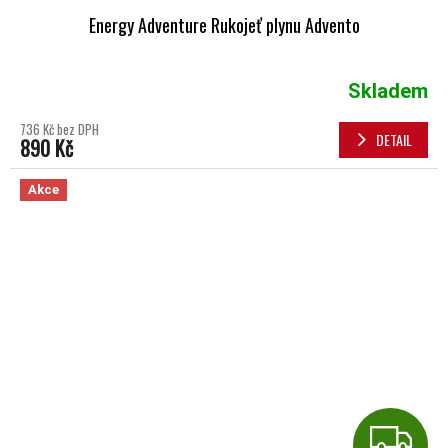
Energy Adventure Rukojeť plynu Advento
Skladem
736 Kč bez DPH
DETAIL
890 Kč
Akce
Z