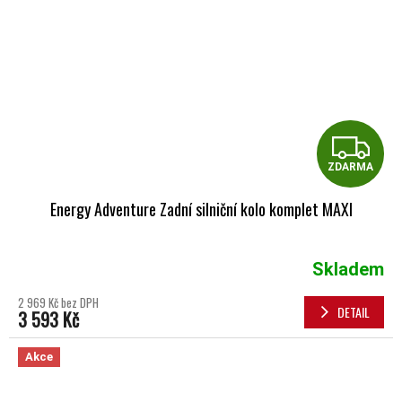
Z
ZDARMA
Energy Adventure Zadní silniční kolo komplet MAXI
Skladem
2 969 Kč bez DPH
DETAIL
3 593 Kč
Akce