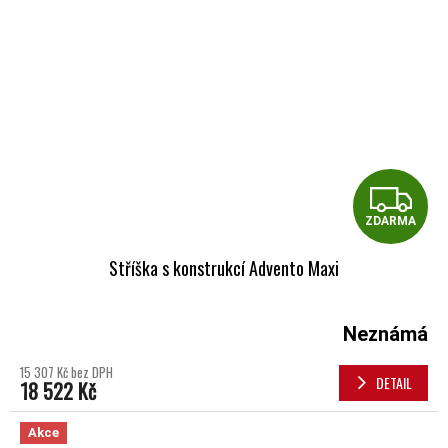
Z
ZDARMA
Stříška s konstrukcí Advento Maxi
Neznámá
15 307 Kč bez DPH
DETAIL
18 522 Kč
Akce