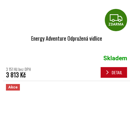
Z
ZDARMA
Energy Adventure Odpružená vidlice
Skladem
3 151 Kč bez DPH
DETAIL
3 813 Kč
Akce