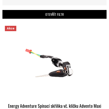
OTEVŘÍT FILTR
VÝPIS PRODUKTŮ
Akce
Energy Adventure Spínací skříňka vč. klíčku Advento Maxi