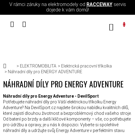
Přejít na obsah
V rámci záruky na elektromodely od
RACCEWAY
servis
dojede k vám domů!
NÁKUPN
Domů
ELEKTROMOBILITA
Elektrická pracovní tříkolka
Náhradní díly pro ENERGY ADVENTURE
NÁHRADNÍ DÍLY PRO ENERGY ADVENTURE
Náhradní díly pro Energy Adventure - DevilSport
Potřebujete náhradní díly pro Váší elektrickou tříkolku Energy
Adventure? Na DevilSport.cz najdete širokou nabídku kvalitních dílů,
které zajistí dlouhou životnost a bezproblémový chod vašeho stroje.
Od baterií po brzdy a další klíčové komponenty – vše, co potřebujete
pro údržbu a opravy, je u nás k dispozici. Vyberte si spolehlivé
náhradní díly a udržujte svůj Energy Adventure v perfektním stavu.