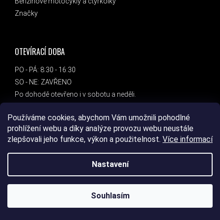
Benzínové motocykly a čtyřkolky
Značky
OTEVÍRACÍ DOBA
PO - PÁ: 8:30 - 16:30
SO - NE: ZAVŘENO
Po dohodě otevřeno i v sobotu a neděli.
Používáme cookies, abychom Vám umožnili pohodlné
ADRESA
prohlížení webu a díky analýze provozu webu neustále
zlepšovali jeho funkce, výkon a použitelnost.
Více informací
DEVIL SPORT
Bc. Marcel Chantúr
Nastavení
Dlouhá 1458/8
789 85
Mohelnice
Souhlasím