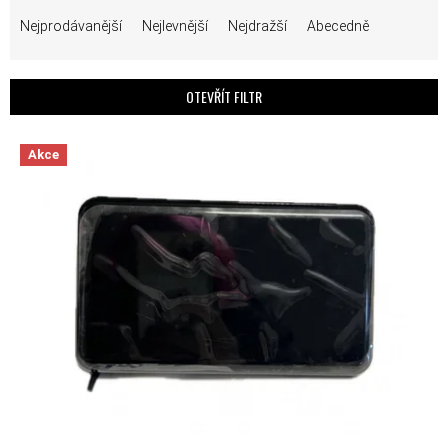
ŘAZENÍ PRODUKTŮ
Nejprodávanější
Nejlevnější
Nejdražší
Abecedně
OTEVŘÍT FILTR
VÝPIS PRODUKTŮ
Akce