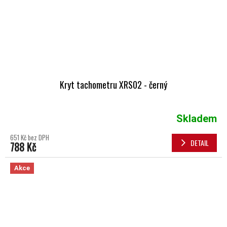
Kryt tachometru XRS02 - černý
Skladem
651 Kč bez DPH
DETAIL
788 Kč
Akce