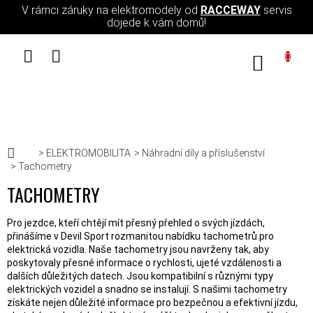
Přejít na obsah
V rámci záruky na elektromodely od
RACCEWAY
servis
dojede k vám domů!
NÁKUPN
Domů
ELEKTROMOBILITA
Náhradní díly a příslušenství
Tachometry
TACHOMETRY
Pro jezdce, kteří chtějí mít přesný přehled o svých jízdách,
přinášíme v Devil Sport rozmanitou nabídku tachometrů pro
elektrická vozidla. Naše tachometry jsou navrženy tak, aby
poskytovaly přesné informace o rychlosti, ujeté vzdálenosti a
dalších důležitých datech. Jsou kompatibilní s různými typy
elektrických vozidel a snadno se instalují. S našimi tachometry
získáte nejen důležité informace pro bezpečnou a efektivní jízdu,