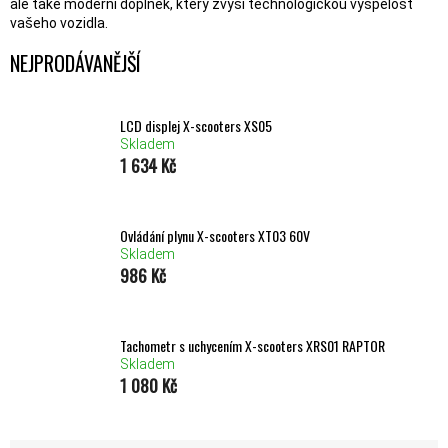
ale také moderní doplněk, který zvýší technologickou vyspělost
vašeho vozidla.
NEJPRODÁVANĚJŠÍ
LCD displej X-scooters XS05
Skladem
1 634 Kč
Ovládání plynu X-scooters XT03 60V
Skladem
986 Kč
Tachometr s uchycením X-scooters XRS01 RAPTOR
Skladem
1 080 Kč