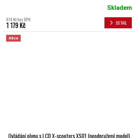
Skladem
974 Kč bez DPH
DETAIL
1 179 Kč
Akce
Ovládání plynu s LCD X-scooters XS01 (neodpružený model)