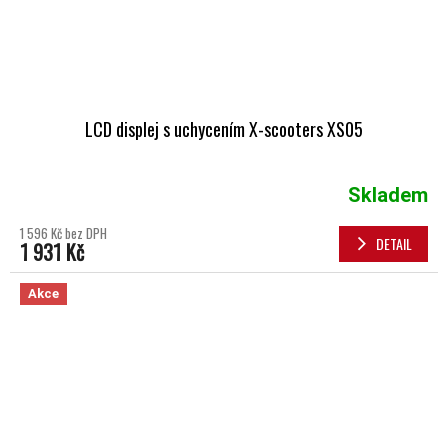
LCD displej s uchycením X-scooters XS05
Skladem
1 596 Kč bez DPH
DETAIL
1 931 Kč
Akce