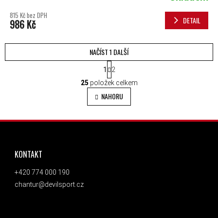
815 Kč bez DPH
DETAIL
986 Kč
NAČÍST 1 DALŠÍ
STRÁNKOVÁNÍ
1
2
OVLÁDACÍ PRVKY VÝPISU
25
položek celkem
NAHORU
ZÁPATÍ
KONTAKT
+420 774 000 190
chantur@devilsport.cz