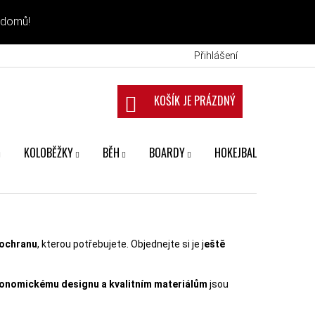
 domů!
Přihlášení
NÁKUPNÍ KOŠÍK
KOLOBĚŽKY
BĚH
BOARDY
HOKEJBAL
FANS
 ochranu
, kterou potřebujete. Objednejte si je j
eště
onomickému designu a kvalitním materiálům
jsou