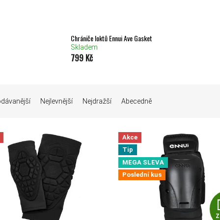
Chrániče loktů Ennui Ave Gasket
Skladem
799 Kč
Í PRODUKTŮ
odávanější
Nejlevnější
Nejdražší
Abecedně
Akce
 PRODUKTŮ
Tip
MEGA SLEVA
Poslední kus
Z