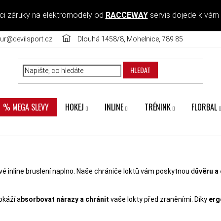
ci záruky na elektromodely od
RACCEWAY
servis dojede k vám
ur@devilsport.cz
Dlouhá 1458/8, Mohelnice, 789 85
HLEDAT
HOKEJ
INLINE
TRÉNINK
FLORBAL
% MEGA SLEVY
é inline bruslení naplno. Naše chrániče loktů vám poskytnou d
ůvěru a
okáží a
bsorbovat nárazy a chránit
vaše lokty před zraněními. Díky
erg