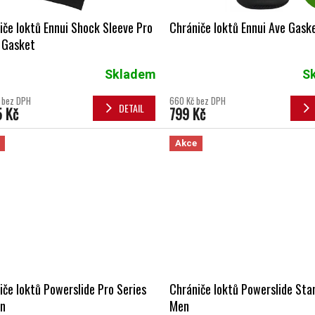
iče loktů Ennui Shock Sleeve Pro
Chrániče loktů Ennui Ave Gask
 Gasket
Skladem
S
č bez DPH
660 Kč bez DPH
DETAIL
5 Kč
799 Kč
Akce
iče loktů Powerslide Pro Series
Chrániče loktů Powerslide Sta
n
Men