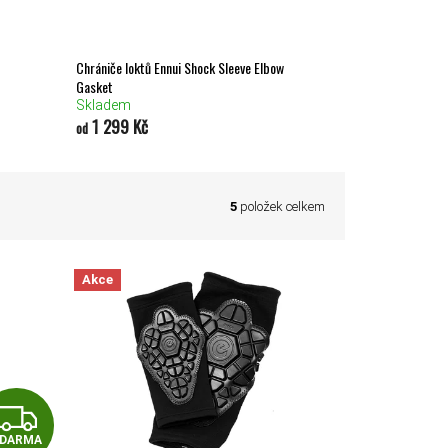
Chrániče loktů Ennui Shock Sleeve Elbow
Gasket
Skladem
1 299 Kč
od
5
položek celkem
Akce
ZDARMA
DARMA