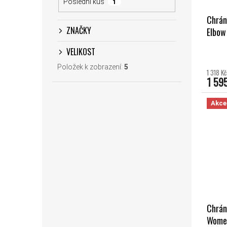
Poslední kus
1
Chrán
ZNAČKY
Elbow
VELIKOST
Položek k zobrazení:
5
1 318 K
1 59
Akce
Chrán
Wome