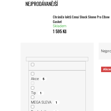
NEJPRODÁVANĚJŠÍ
Chrániče loktů Ennui Shock Sleeve Pro Elbow
Gasket
Skladem
1 595 Kč
POSTRANNÍ PANEL
ŘAZEN
Nejpr
Akce
VÝPIS
Akce
5
Tip
1
MEGA SLEVA
1