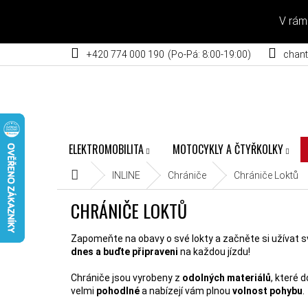
Přejít na obsah
V rám
+420 774 000 190
chant
ELEKTROMOBILITA
MOTOCYKLY A ČTYŘKOLKY
Domů
INLINE
Chrániče
Chrániče Loktů
CHRÁNIČE LOKTŮ
Zapomeňte na obavy o své lokty a začněte si užívat sv
dnes a buďte připraveni
na každou jízdu!
Chrániče jsou vyrobeny z
odolných materiálů
, které d
velmi
pohodlné
a nabízejí vám plnou
volnost pohybu
.