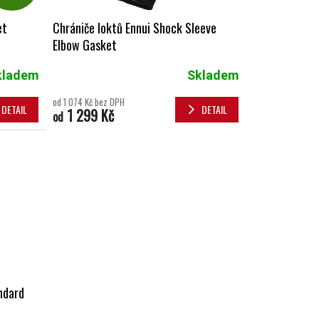
et
Chrániče loktů Ennui Shock Sleeve
Elbow Gasket
kladem
Skladem
od 1 074 Kč bez DPH
DETAIL
DETAIL
1 299 Kč
od
ndard