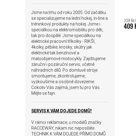
Jsme na trhu od roku 2005. Od začátku
se specializujeme na lední hokej, in-line a
338 Kč 
tréninkový produkty na hokej. Jsme i
409 
speciálkou na elektromobilitu pro děti,
tak pro dospělé. Jsme speciálkou na
elektrické pracovní tříkolky - RIKŠI,
4kolky, pitbike, krosky, skútry jak
elektrické tak benzínové a
maloobjemové motocykly. Zajištujeme
záruční i pozáruční servis, včetně
náhradních dílů. Po domluvě stroje
smontujeme, zkontrolujeme,
vyzkoušíme a osobně dovezeme.
Cokoliv Vás zajímá, jsem tu pro Vás.
Mějte se fajn.
SERVIS K VÁM DOJEDE DOMŮ!
V rámci reklamace, u modelů značky
RACCEWAY, nikam nic neposíláte.
TECHNIK K VÁM DOJEDE PŘÍMO DOMŮ.