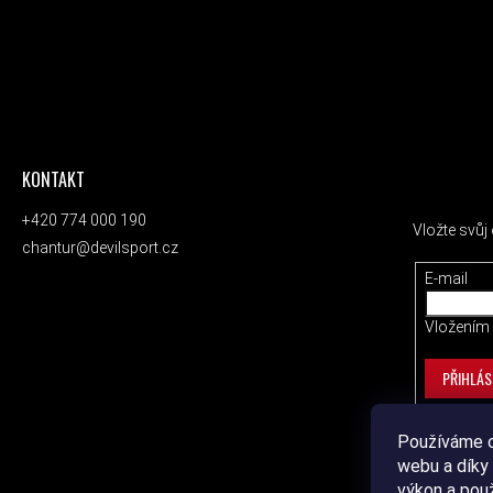
KONTAKT
ODEBÍRAT
+420 774 000 190
Vložte svů
chantur@devilsport.cz
E-mail
Vložením 
PŘIHLÁS
Používáme c
webu a díky 
výkon a pou