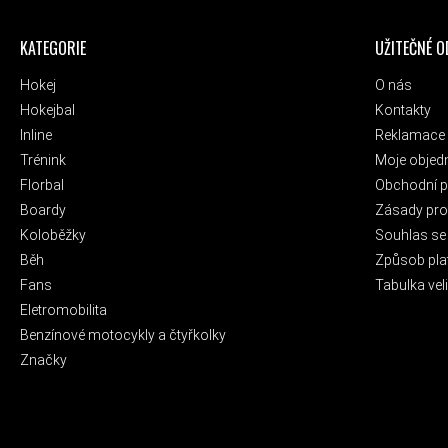
ZÁPATÍ
KATEGORIE
UŽITEČNÉ 
Hokej
O nás
Hokejbal
Kontakty
Inline
Reklamace 
Trénink
Moje objed
Florbal
Obchodní 
Boardy
Zásady pro 
Koloběžky
Souhlas se
Běh
Způsob pla
Fans
Tabulka veli
Eletromobilita
Benzínové motocykly a čtyřkolky
Značky