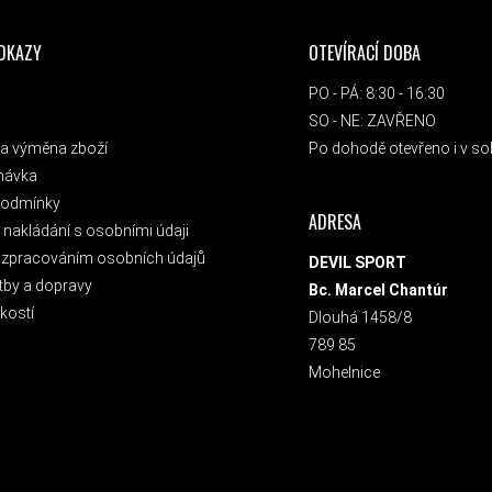
ODKAZY
OTEVÍRACÍ DOBA
PO - PÁ: 8:30 - 16:30
SO - NE: ZAVŘENO
a výměna zboží
Po dohodě otevřeno i v sob
návka
podmínky
ADRESA
nakládání s osobními údaji
 zpracováním osobních údajů
DEVIL SPORT
tby a dopravy
Bc. Marcel Chantúr
kostí
Dlouhá 1458/8
789 85
Mohelnice