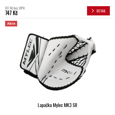
617 Kč bez DPH
DETAIL
747 Kč
Akce
Lapačka Mylec MK3 SR