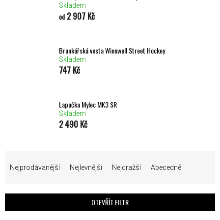
Skladem
2 907 Kč
od
Brankářská vesta Winnwell Street Hockey
Skladem
747 Kč
Lapačka Mylec MK3 SR
Skladem
2 490 Kč
ŘAZENÍ PRODUKTŮ
Nejprodávanější
Nejlevnější
Nejdražší
Abecedně
OTEVŘÍT FILTR