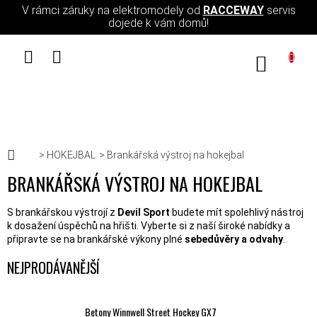
Přejít na obsah
V rámci záruky na elektromodely od
RACCEWAY
servis
dojede k vám domů!
NÁKUPN
Domů
HOKEJBAL
Brankářská výstroj na hokejbal
BRANKÁŘSKÁ VÝSTROJ NA HOKEJBAL
S brankářskou výstrojí z
Devil Sport
budete mít spolehlivý nástroj
k dosažení úspěchů na hřišti. Vyberte si z naší široké nabídky a
připravte se na brankářské výkony plné
sebedůvěry a odvahy
.
NEJPRODÁVANĚJŠÍ
Betony Winnwell Street Hockey GX7