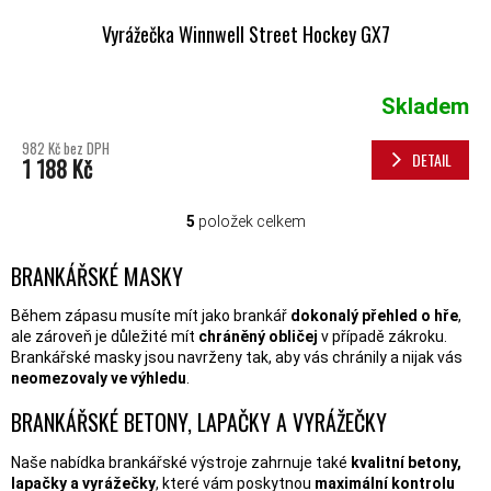
Vyrážečka Winnwell Street Hockey GX7
Skladem
Průměrné hodnocení produktu je 5,0 z 5 hvězdiček.
982 Kč bez DPH
DETAIL
1 188 Kč
5
položek celkem
OVLÁDACÍ PRVKY VÝPISU
BRANKÁŘSKÉ MASKY
Během zápasu musíte mít jako brankář
dokonalý přehled o hře
,
ale zároveň je důležité mít
chráněný obličej
v případě zákroku.
Brankářské masky jsou navrženy tak, aby vás chránily a nijak vás
neomezovaly ve výhledu
.
BRANKÁŘSKÉ BETONY, LAPAČKY A VYRÁŽEČKY
Naše nabídka brankářské výstroje zahrnuje také
kvalitní betony,
lapačky a vyrážečky
, které vám poskytnou
maximální kontrolu