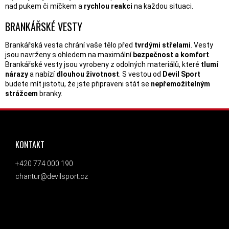
nad pukem či míčkem a
rychlou reakci
na každou situaci.
BRANKÁŘSKÉ VESTY
Brankářská vesta chrání vaše tělo před
tvrdými střelami
. Vesty
jsou navrženy s ohledem na maximální
bezpečnost a komfort
.
Brankářské vesty jsou vyrobeny z odolných materiálů, které
tlumí
nárazy
a nabízí
dlouhou životnost
. S vestou od
Devil Sport
budete mít jistotu, že jste připraveni stát se
nepřemožitelným
strážcem
branky.
ZÁPATÍ
KONTAKT
+420 774 000 190
chantur@devilsport.cz
ODEBÍRAT NEWSLETTER