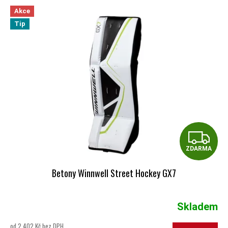
VÝPIS PRODUKTŮ
Akce
Tip
Z
ZDARMA
Betony Winnwell Street Hockey GX7
Skladem
Průměrné hodnocení produktu je 5,0 z 5 hvězdiček.
od 2 402 Kč bez DPH