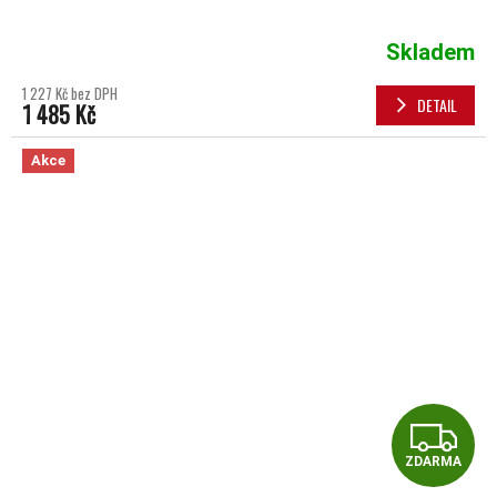
Skladem
1 227 Kč bez DPH
DETAIL
1 485 Kč
Akce
Z
ZDARMA