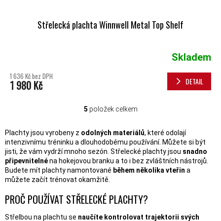
Střelecká plachta Winnwell Metal Top Shelf
Skladem
1 636 Kč bez DPH
DETAIL
1 980 Kč
5
položek celkem
OVLÁDACÍ PRVKY VÝPISU
Plachty jsou vyrobeny z
odolných materiálů
, které odolají
intenzivnímu tréninku a dlouhodobému používání. Můžete si být
jisti, že vám vydrží mnoho sezón. Střelecké plachty jsou
snadno
připevnitelné
na hokejovou branku a to i bez zvláštních nástrojů.
Budete mít plachty namontované
během několika vteřin
a
můžete začít trénovat okamžitě.
PROČ POUŽÍVAT STŘELECKÉ PLACHTY?
Střelbou na plachtu se
naučíte kontrolovat trajektorii svých