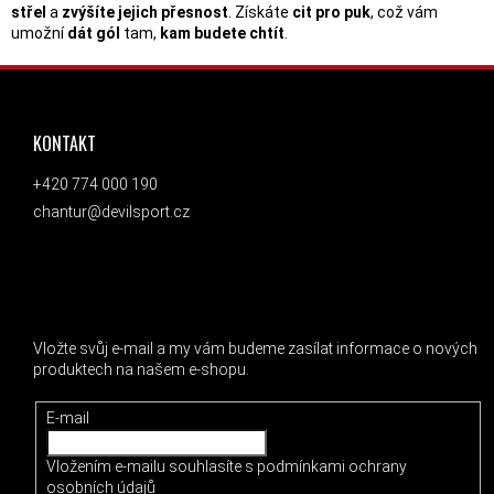
střel
a
zvýšíte jejich přesnost
. Získáte
cit pro puk
, což vám
umožní
dát gól
tam,
kam budete chtít
.
ZÁPATÍ
KONTAKT
+420 774 000 190
chantur@devilsport.cz
ODEBÍRAT NEWSLETTER
Vložte svůj e-mail a my vám budeme zasílat informace o nových
produktech na našem e-shopu.
E-mail
Vložením e-mailu souhlasíte s
podmínkami ochrany
osobních údajů