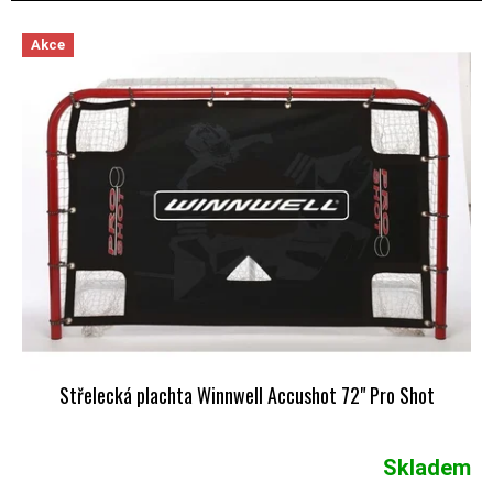
VÝPIS PRODUKTŮ
Akce
Střelecká plachta Winnwell Accushot 72" Pro Shot
Skladem