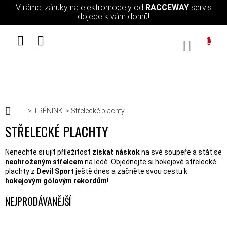
Přejít na obsah
V rámci záruky na elektromodely od
RACCEWAY
servis
dojede k vám domů!
NÁKUPN
Domů
TRÉNINK
Střelecké plachty
STŘELECKÉ PLACHTY
Nenechte si ujít příležitost
získat náskok
na své soupeře a stát se
neohroženým střelcem
na ledě. Objednejte si hokejové střelecké
plachty z
Devil Sport
ještě dnes a začněte svou cestu k
hokejovým gólovým rekordům
!
NEJPRODÁVANĚJŠÍ