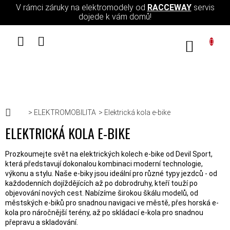
Přejít na obsah
V rámci záruky na elektromodely od
RACCEWAY
servis
dojede k vám domů!
NÁKUPN
Domů
ELEKTROMOBILITA
Elektrická kola e-bike
ELEKTRICKÁ KOLA E-BIKE
Prozkoumejte svět na elektrických kolech e-bike od Devil Sport,
která představují dokonalou kombinaci moderní technologie,
výkonu a stylu. Naše e-biky jsou ideální pro různé typy jezdců - od
každodenních dojíždějících až po dobrodruhy, kteří touží po
objevování nových cest. Nabízíme širokou škálu modelů, od
městských e-biků pro snadnou navigaci ve městě, přes horská e-
kola pro náročnější terény, až po skládací e-kola pro snadnou
přepravu a skladování.