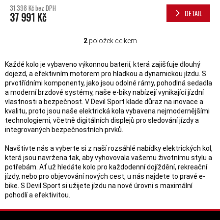
31 398 Kč bez DPH
DETAIL
37 991 Kč
2
položek celkem
OVLÁDACÍ PRVKY VÝPISU
Každé kolo je vybaveno výkonnou baterií, která zajišťuje dlouhý
dojezd, a efektivním motorem pro hladkou a dynamickou jízdu. S
prvotřídními komponenty, jako jsou odolné rámy, pohodlná sedadla
a moderní brzdové systémy, naše e-biky nabízejí vynikající jízdní
vlastnosti a bezpečnost. V Devil Sport klade důraz na inovace a
kvalitu, proto jsou naše elektrická kola vybavena nejmodernějšími
technologiemi, včetně digitálních displejů pro sledování jízdy a
integrovaných bezpečnostních prvků.
Navštivte nás a vyberte si z naší rozsáhlé nabídky elektrických kol,
která jsou navržena tak, aby vyhovovala vašemu životnímu stylu a
potřebám. Ať už hledáte kolo pro každodenní dojíždění, rekreační
jízdy, nebo pro objevování nových cest, u nás najdete to pravé e-
bike. S Devil Sport si užijete jízdu na nové úrovni s maximální
pohodlí a efektivitou.
ZÁPATÍ