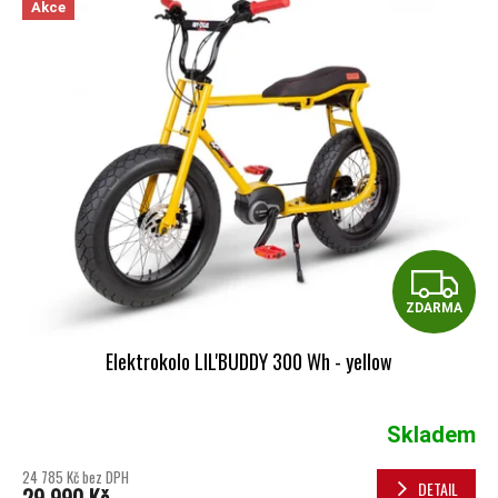
Akce
Z
ZDARMA
Elektrokolo LIL'BUDDY 300 Wh - yellow
Skladem
24 785 Kč bez DPH
DETAIL
29 990 Kč