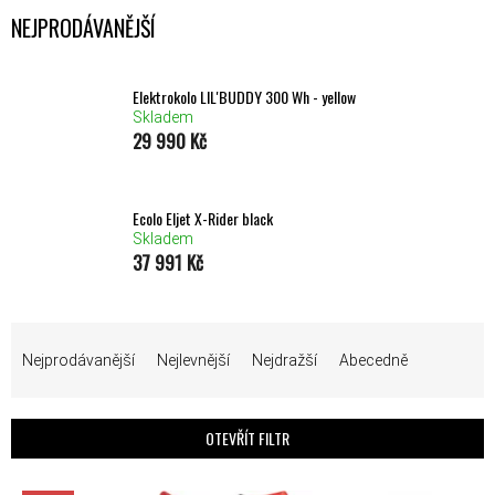
NEJPRODÁVANĚJŠÍ
Elektrokolo LIL'BUDDY 300 Wh - yellow
Skladem
29 990 Kč
Ecolo Eljet X-Rider black
Skladem
37 991 Kč
ŘAZENÍ PRODUKTŮ
Nejprodávanější
Nejlevnější
Nejdražší
Abecedně
OTEVŘÍT FILTR
VÝPIS PRODUKTŮ