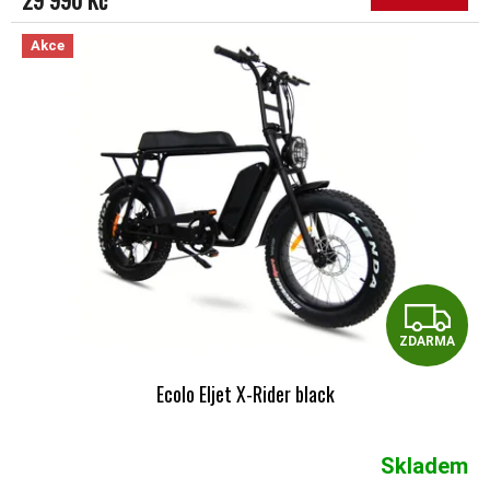
Akce
Z
ZDARMA
Ecolo Eljet X-Rider black
Skladem