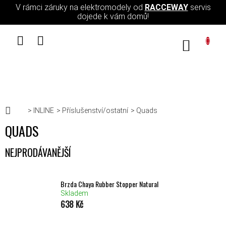
Přejít na obsah
V rámci záruky na elektromodely od
RACCEWAY
servis
dojede k vám domů!
NÁKUPN
Domů
INLINE
Příslušenství/ostatní
Quads
QUADS
NEJPRODÁVANĚJŠÍ
Brzda Chaya Rubber Stopper Natural
Skladem
638 Kč