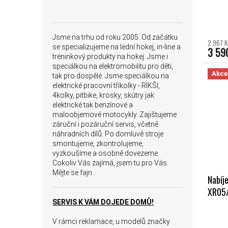
Jsme na trhu od roku 2005. Od začátku
2 967 K
se specializujeme na lední hokej, in-line a
3 59
tréninkový produkty na hokej. Jsme i
speciálkou na elektromobilitu pro děti,
Akce
tak pro dospělé. Jsme speciálkou na
elektrické pracovní tříkolky - RIKŠI,
4kolky, pitbike, krosky, skútry jak
elektrické tak benzínové a
maloobjemové motocykly. Zajištujeme
záruční i pozáruční servis, včetně
náhradních dílů. Po domluvě stroje
smontujeme, zkontrolujeme,
vyzkoušíme a osobně dovezeme.
Cokoliv Vás zajímá, jsem tu pro Vás.
Mějte se fajn.
Nabíj
XR05
SERVIS K VÁM DOJEDE DOMŮ!
V rámci reklamace, u modelů značky