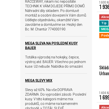
RACCEWAY, nikam nic neposíláte.
1 600 K
1 93
TECHNIK K VÁM DOJEDE PŘÍMO DOMŮ.
Náhradní dily skladem. Po domluvě
montáž a osobní dovezení k Vám domů.
Akce
Udělejte objednávku, okamžitě Vám
Tip
zavoláme a domluvíme se. Hezký den.
Bc. M. Chantúr 774000190.
MEG
Posl
MEGA SLEVA NA POSLEDNÍ KUSY
BAUER
Totálka výprodej na hokejky, čepice,
výstroj atd. BAUER. Všechno po jednom
Sklád
kuse. Už nebude. Nabídka do smazání.
Urban
MEGA SLEVY MIX
Slevy až 60%. Na vše DOPRAVA
1 404 K
ZDARMA. Do vyprodání zásob. Poslední
1 69
kusy. V této kategorii máme mix
produktů, co máme na kamenném
Akce
obchodě, v TOTÁL SLEVĚ.