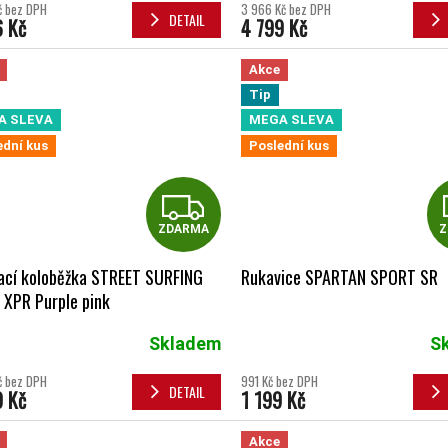
č bez DPH
3 966 Kč bez DPH
DETAIL
6 Kč
4 799 Kč
Akce
Tip
A SLEVA
MEGA SLEVA
ední kus
Poslední kus
ZDARMA
ZDARMA
Z
ací koloběžka STREET SURFING
Rukavice SPARTAN SPORT SR
 XPR Purple pink
Skladem
S
Průměrné hodnocení produktu je 5
č bez DPH
991 Kč bez DPH
DETAIL
9 Kč
1 199 Kč
Akce