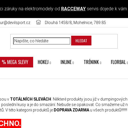
ci záruky na elektromodely od
RACCEWAY
servis dojede k vám
ur@devilsport.cz
Dlouhá 1458/8, Mohelnice, 789 85
HLEDAT
HOKEJ
INLINE
TRÉNINK
FLORBAL
% MEGA SLEVY
jsou v
TOTÁLNÍCH SLEVÁCH
. Některé produkty jsou již v dumpingovýc
a poslední kusy a je do smazání. Nebude se opakovat. Co smažeme už
. V této kategorii produktů je
DOPRAVA ZDARMA
u všech produktů!!!!!!!
CHNO.