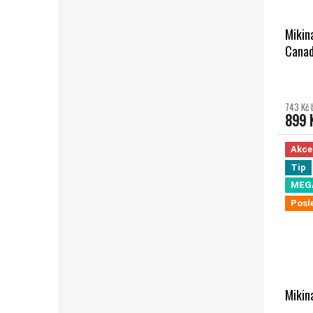
Mikin
Canad
743 Kč 
899 
Akce
Tip
MEG
Posl
Mikin