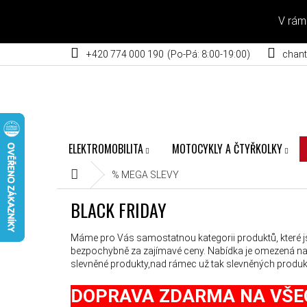
Přejít na obsah
V rám
+420 774 000 190
chant
ELEKTROMOBILITA
MOTOCYKLY A ČTYŘKOLKY
Domů
% MEGA SLEVY
BLACK FRIDAY
Máme pro Vás samostatnou kategorii produktů, které 
bezpochybně za zajímavé ceny. Nabídka je omezená n
slevněné produkty,nad rámec už tak slevněných produktů
DOPRAVA ZDARMA NA VŠE