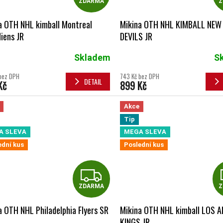
ZDARMA
Z
a OTH NHL kimball Montreal
Mikina OTH NHL KIMBALL NEW
iens JR
DEVILS JR
Skladem
S
bez DPH
743 Kč bez DPH
DETAIL
Kč
899 Kč
Akce
Tip
A SLEVA
MEGA SLEVA
ední kus
Poslední kus
ZDARMA
ZDARMA
Z
a OTH NHL Philadelphia Flyers SR
Mikina OTH NHL kimball LOS 
KINGS JR