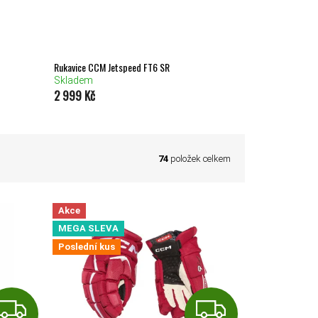
Rukavice CCM Jetspeed FT6 SR
Skladem
2 999 Kč
74
položek celkem
Akce
MEGA SLEVA
Poslední kus
ZDARMA
ZDAR