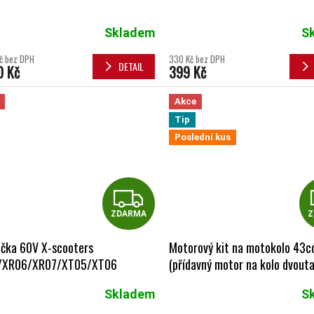
Skladem
S
č bez DPH
330 Kč bez DPH
DETAIL
0 Kč
399 Kč
Akce
Tip
Poslední kus
ZDARMA
ZDARMA
Z
ečka 60V X-scooters
Motorový kit na motokolo 43c
/XR06/XR07/XT05/XT06
(přídavný motor na kolo dvouta
Skladem
S