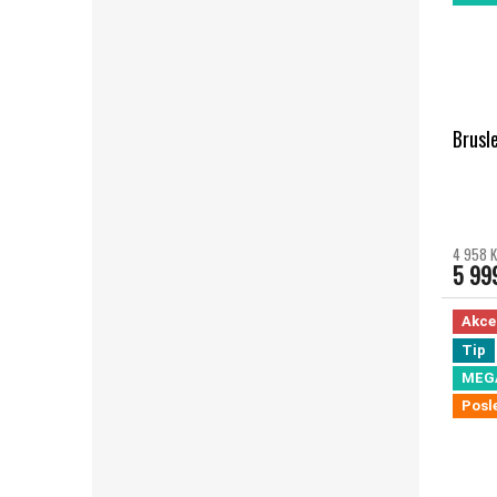
Brusl
Průměr
4 958 K
5 99
Akce
Tip
MEG
Posl