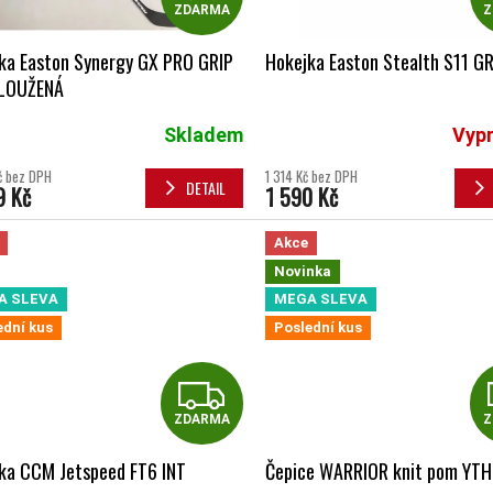
ZDARMA
Z
ka Easton Synergy GX PRO GRIP
Hokejka Easton Stealth S11 G
LOUŽENÁ
Skladem
Vyp
č bez DPH
1 314 Kč bez DPH
DETAIL
9 Kč
1 590 Kč
Akce
Novinka
A SLEVA
MEGA SLEVA
ední kus
Poslední kus
ZDARMA
ZDARMA
Z
ka CCM Jetspeed FT6 INT
Čepice WARRIOR knit pom YTH