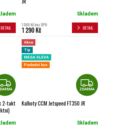
JR
kladem
Skladem
1 066 Kč bez DPH
DETAIL
DETAIL
1 290 Kč
Akce
Tip
MEGA SLEVA
Poslední kus
ZDARMA
ZDAR
DARMA
ZDARMA
c 2-takt
Kalhoty CCM Jetspeed FT350 JR
ktní)
kladem
Skladem