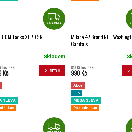
ZDARMA
ZDARMA
Z
e CCM Tacks XF 70 SR
Mikina 47 Brand NHL Washing
Capitals
Skladem
S
né hodnocení produktu je 5,0 z 5 hvězdiček.
č bez DPH
818 Kč bez DPH
DETAIL
9 Kč
990 Kč
Akce
Tip
A SLEVA
MEGA SLEVA
ední kus
Poslední kus
ZDARMA