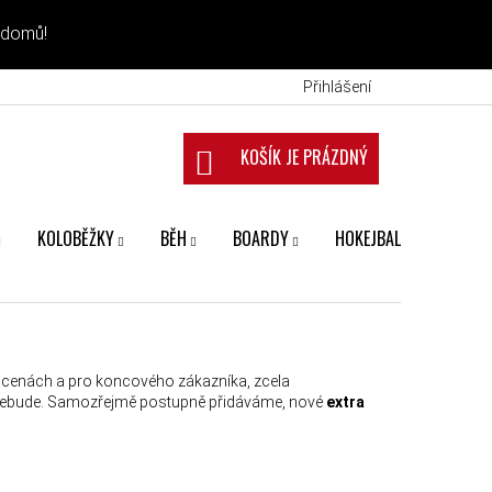
 domů!
Přihlášení
NÁKUPNÍ KOŠÍK
KOLOBĚŽKY
BĚH
BOARDY
HOKEJBAL
FANS
h cenách a pro koncového zákazníka, zcela
 nebude. Samozřejmě postupně přidáváme, nové
extra