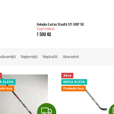
Hokejka Easton Stealth S11 GRIP SR
Vyprodáno
1 590 Kč
Í PRODUKTŮ
odávanější
Nejlevnější
Nejdražší
Abecedně
 PRODUKTŮ
Akce
A SLEVA
MEGA SLEVA
ední kus
Poslední kus
ZDARMA