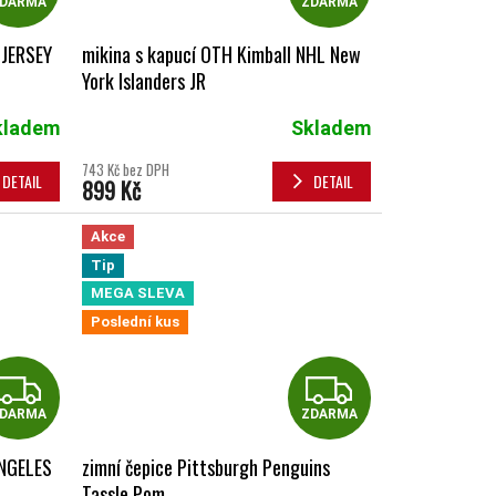
DARMA
ZDARMA
 JERSEY
mikina s kapucí OTH Kimball NHL New
York Islanders JR
kladem
Skladem
743 Kč bez DPH
DETAIL
DETAIL
899 Kč
Akce
Tip
MEGA SLEVA
Poslední kus
ZDARMA
ZDAR
DARMA
ZDARMA
ANGELES
zimní čepice Pittsburgh Penguins
Tassle Pom