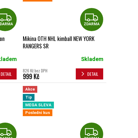
ZDARMA
ZDAR
DARMA
ZDARMA
ton
Mikina OTH NHL kimball NEW YORK
RANGERS SR
kladem
Skladem
826 Kč bez DPH
DETAIL
DETAIL
999 Kč
Akce
Tip
MEGA SLEVA
Poslední kus
ZDARMA
ZDAR