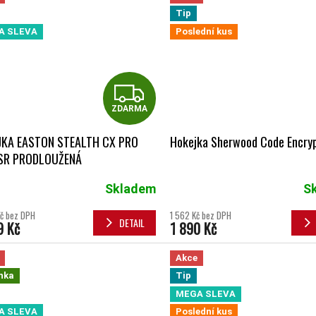
Tip
A SLEVA
Poslední kus
ZDARMA
ZDARMA
JKA EASTON STEALTH CX PRO
Hokejka Sherwood Code Encryp
 SR PRODLOUŽENÁ
Skladem
S
č bez DPH
1 562 Kč bez DPH
DETAIL
9 Kč
1 890 Kč
Akce
nka
Tip
MEGA SLEVA
A SLEVA
Poslední kus