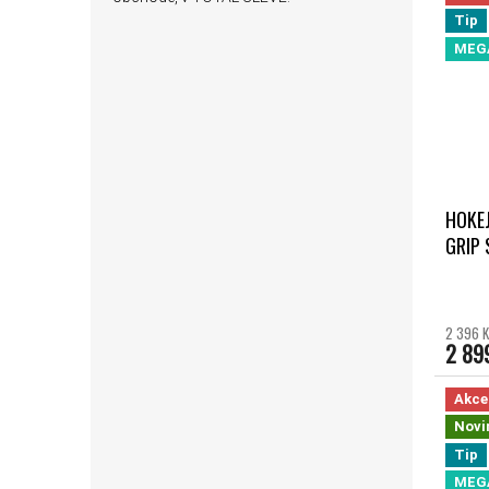
Tip
MEG
HOKE
GRIP
2 396 K
2 89
Akce
Novi
Tip
MEG