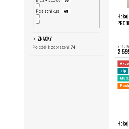
MEGA SLEVA
66
Poslední kus
68
Hokej
PROD
ZNAČKY
2 148 K
Položek k zobrazení:
74
2 59
Akce
Tip
MEG
Posl
Hokej