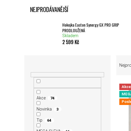
NEJPRODÁVANĚJŠÍ
Hokejka Easton Synergy GX PRO GRIP
PRODLOUŽENÁ
Skladem
2 599 Kč
POSTRANNÍ PANEL
ŘAZEN
Nejpr
VÝPIS
Akce
MEG
Akce
74
Posl
Novinka
3
Tip
64