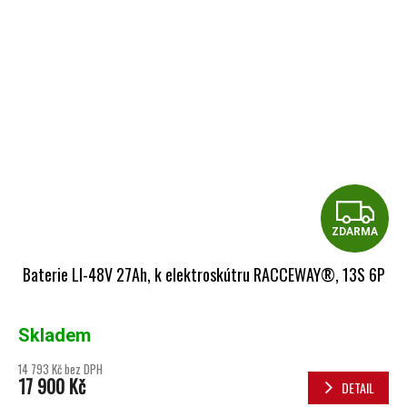
Z
ZDARMA
Baterie LI-48V 27Ah, k elektroskútru RACCEWAY®, 13S 6P
Skladem
14 793 Kč bez DPH
17 900 Kč
DETAIL