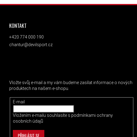
ZÁPATÍ
KONTAKT
+420 774 000 190
chantur@devilsport.cz
ODEBÍRAT NEWSLETTER
Vložte svůj e-mail a my vám budeme zasílat informace o nových
produktech na našem e-shopu.
E-mail
Vložením e-mailu souhlasíte s
podmínkami ochrany
osobních údajů
PŘIHLÁSIT SE