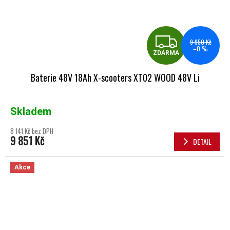
ZDA
9 950 Kč
–0 %
ZDARMA
Baterie 48V 18Ah X-scooters XT02 WOOD 48V Li
Skladem
8 141 Kč bez DPH
9 851 Kč
DETAIL
Akce