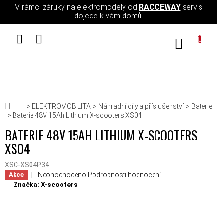
Přejít na obsah
V rámci záruky na elektromodely od
RACCEWAY
servis
dojede k vám domů!
NÁKUPN
Domů
ELEKTROMOBILITA
Náhradní díly a příslušenství
Baterie
Baterie 48V 15Ah Lithium X-scooters XS04
BATERIE 48V 15AH LITHIUM X-SCOOTERS
XS04
XSC-XS04P34
Průměrné hodnocení produktu je 0,0 z 5 hvězdiček.
Neohodnoceno
Podrobnosti hodnocení
Akce
Značka:
X-scooters