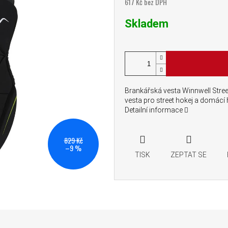
617 Kč bez DPH
Měrná cena:
Skladem
Brankářská vesta Winnwell Stree
vesta pro street hokej a domácí 
Detailní informace
829 Kč
–9 %
TISK
ZEPTAT SE