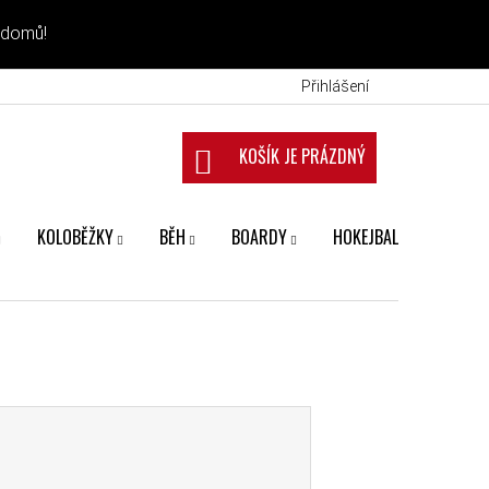
 domů!
Přihlášení
NÁKUPNÍ KOŠÍK
KOLOBĚŽKY
BĚH
BOARDY
HOKEJBAL
FANS