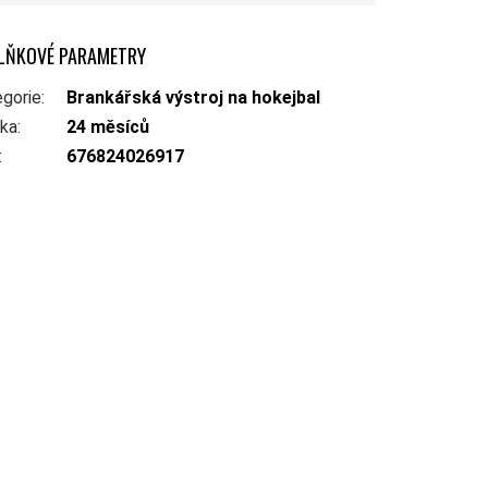
LŇKOVÉ PARAMETRY
gorie
:
Brankářská výstroj na hokejbal
uka
:
24 měsíců
:
676824026917