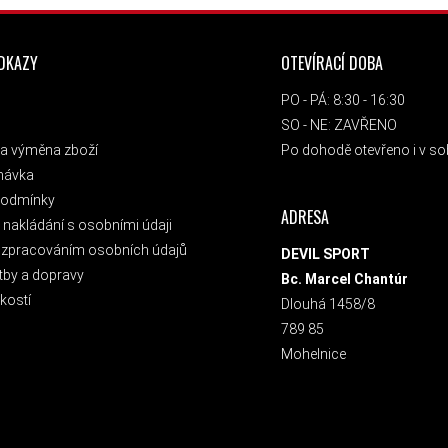
ODKAZY
OTEVÍRACÍ DOBA
PO - PÁ: 8:30 - 16:30
SO - NE: ZAVŘENO
a výměna zboží
Po dohodě otevřeno i v sob
návka
podmínky
ADRESA
nakládání s osobními údaji
 zpracováním osobních údajů
DEVIL SPORT
tby a dopravy
Bc. Marcel Chantúr
kostí
Dlouhá 1458/8
789 85
Mohelnice