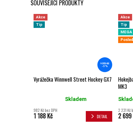
SOUVISEJÍCÍ PRODUKTY
Akce
Akce
Tip
Tip
MEGA 
Posled
1 319 Kč
–9 %
Vyrážečka Winnwell Street Hockey GX7
Hokejba
MK3
Skladem
Skla
Průměrné hodnocení produktu je 5,0 z 5 hvězdiček.
982 Kč bez DPH
2 231 Kč 
1 188 Kč
2 699
DETAIL