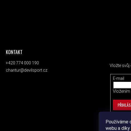
KONTAKT
ODEBÍRAT
+420 774 000 190
Vložte svů
chantur@devilsport.cz
E-mail
Vložením 
PŘIHLÁS
Používáme c
webu a díky 