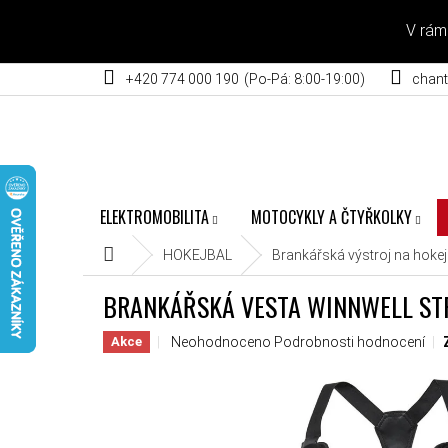
Přejít na obsah
V rám
+420 774 000 190
chant
ELEKTROMOBILITA
MOTOCYKLY A ČTYŘKOLKY
Domů
HOKEJBAL
Brankářská výstroj na hokej
BRANKÁŘSKÁ VESTA WINNWELL ST
Průměrné hodnocení produktu je 0,0 z 5 hvěz
Neohodnoceno
Podrobnosti hodnocení
Akce