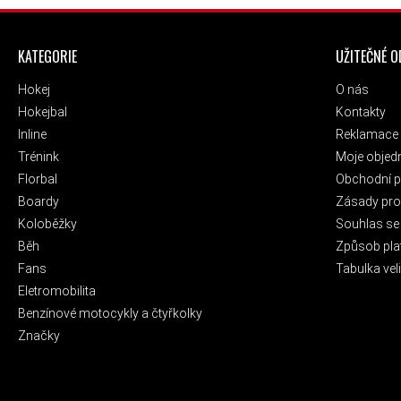
ZÁPATÍ
KATEGORIE
UŽITEČNÉ 
Hokej
O nás
Hokejbal
Kontakty
Inline
Reklamace 
Trénink
Moje objed
Florbal
Obchodní 
Boardy
Zásady pro 
Koloběžky
Souhlas se
Běh
Způsob pla
Fans
Tabulka veli
Eletromobilita
Benzínové motocykly a čtyřkolky
Značky