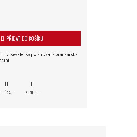
PŘIDAT DO KOŠÍKU
t Hockey - lehká polstrovaná brankářská
hraní.
HLÍDAT
SDÍLET