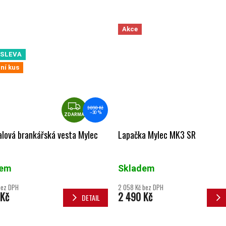
Akce
SLEVA
ní kus
ZDARMA
3 890 Kč
–30 %
ZDARMA
lová brankářská vesta Mylec
Lapačka Mylec MK3 SR
dem
Skladem
bez DPH
2 058 Kč bez DPH
 Kč
2 490 Kč
DETAIL