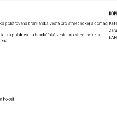
DOP
hká polstrovaná brankářská vesta pro street hokej a domácí
Kate
Zár
-
lehká polstrovaná brankářská vesta pro street hokej a
EAN
něná.
m hokeji