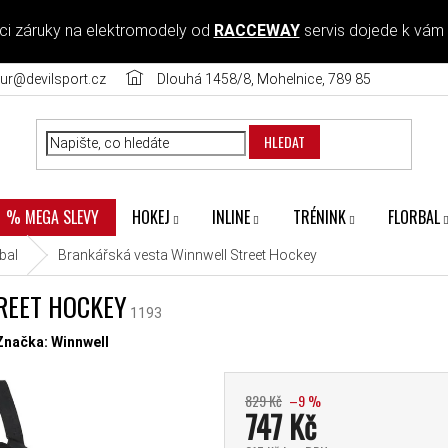
ci záruky na elektromodely od
RACCEWAY
servis dojede k vám
ur@devilsport.cz
Dlouhá 1458/8, Mohelnice, 789 85
HLEDAT
HOKEJ
INLINE
TRÉNINK
FLORBAL
% MEGA SLEVY
bal
Brankářská vesta Winnwell Street Hockey
REET HOCKEY
1193
diček.
Značka:
Winnwell
829 Kč
–9 %
747 Kč