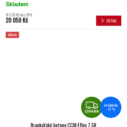
Skladem
16 578 Kč bez DPH
20 059 Kč
DETAIL
Akce
ZDA
72 580 Kč
–21 %
ZDARMA
Brankářské betony CCM Eflex 7 SR