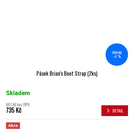
790 Kč
–6 %
Pásek Brian’s Boot Strap (2ks)
Skladem
607 Kč bez DPH
735 Kč
DETAIL
Akce