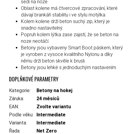
sedí na noze.
Oblast kolene má čtvercové zpracování, které
dávají brankáři stabilitu i ve stylu motýlka.
Kolem kolene drží beton suchý zip, který je
snadno nastavitelný.
Popruh kolem lýtka zase zajistí, že se beton na
noze neotáčí.
Betony jsou vybaveny Smart Boot páskem, který
je vyroben z vysoce kvalitního Nylonu a díky
němu drží beton skvěle k brusli.
Betony jsou lehké s jednoduchým nastavením.
DOPLŇKOVÉ PARAMETRY
Kategorie
:
Betony na hokej
Záruka
:
24 měsíců
EAN
:
Zvolte variantu
Podle věku
:
Intermediate
Varianta
:
Intermediate
Řada
:
Net Zero