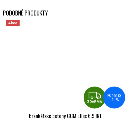
Akce
ZDA
25 390 Kč
–21 %
ZDARMA
Brankářské betony CCM Eflex 6.9 INT