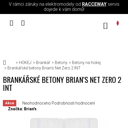
Přejít na obsah
V rámci záruky na elektromodely od
RACCEWAY
servis
dojede k vám domů!
NÁKUPN
Domů
HOKEJ
Brankář
Betony
Betony na hokej
Brankářské betony Brian’s Net Zero 2 INT
BRANKÁŘSKÉ BETONY BRIAN’S NET ZERO 2
INT
Průměrné hodnocení produktu je 0,0 z 5 hvězdiček.
Neohodnoceno
Podrobnosti hodnocení
Akce
Značka:
Brian’s