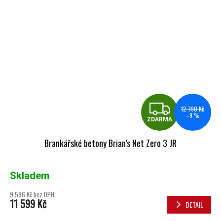
ZDA
12 790 Kč
–9 %
ZDARMA
Brankářské betony Brian’s Net Zero 3 JR
Skladem
9 586 Kč bez DPH
11 599 Kč
DETAIL