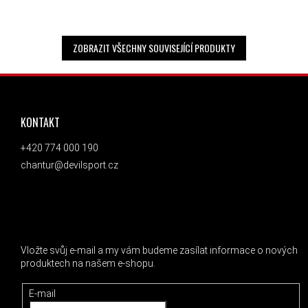
ZOBRAZIT VŠECHNY SOUVISEJÍCÍ PRODUKTY
ZÁPATÍ
KONTAKT
+420 774 000 190
chantur@devilsport.cz
ODEBÍRAT NEWSLETTER
Vložte svůj e-mail a my vám budeme zasílat informace o nových
produktech na našem e-shopu.
E-mail