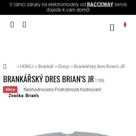
Přejít na obsah
V rámci záruky na elektromodely od
RACCEWAY
servis
dojede k vám domů!
NÁKUPN
Domů
HOKEJ
Brankář
Dresy
Brankářský dres Brian’s JR
BRANKÁŘSKÝ DRES BRIAN’S JR
1788
Průměrné hodnocení produktu je 0,0 z 5 hvězdiček.
Neohodnoceno
Podrobnosti hodnocení
Akce
Značka:
Brian’s