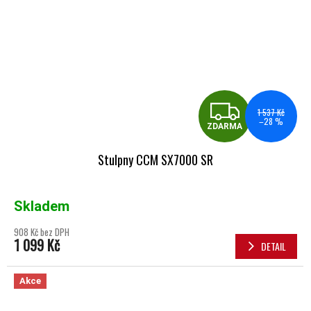
ZDA
1 537 Kč
–28 %
ZDARMA
Stulpny CCM SX7000 SR
Skladem
908 Kč bez DPH
1 099 Kč
DETAIL
Akce