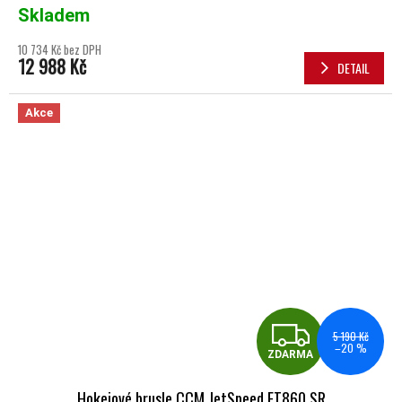
Skladem
10 734 Kč bez DPH
12 988 Kč
DETAIL
Akce
ZDA
5 190 Kč
–20 %
ZDARMA
Hokejové brusle CCM JetSpeed FT860 SR