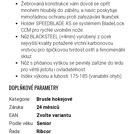
Žebrovaná konstrukce vám dovolí se opřít
mnohem hlouběji do záběru, a navíc poskytuje
mimořádnou ochranu proti zařezávání tkaniček.
Holder SPEEDBLADE XS se systémem BladeLock
CCM pro rychlé uvolnění nože.
Nůž BLACKSTEEL (+4mm) vyrobený z oceli
nejvyšší kvality potažené vrchní karbonovou
vrstvou pro špičkovou tvrdost ostří a fenomenální
skluz.
Nůž s přidanou výškou se pevněji zařízne do ledu
pro větší jistotu i ovladatelnost.
Index výkonu a tuhosti: 175-185 (variabilní ohyb).
DOPLŇKOVÉ PARAMETRY
Kategorie
:
Brusle hokejové
Záruka
:
24 měsíců
EAN
:
Zvolte variantu
Podle věku
:
Senior
Řada
:
Ribcor