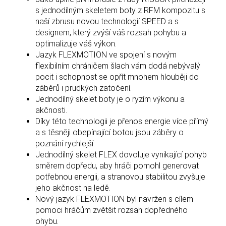
s jednodílným skeletem boty z RFM kompozitu s
naší zbrusu novou technologií SPEED a s
designem, který zvýší váš rozsah pohybu a
optimalizuje váš výkon.
Jazyk FLEXMOTION ve spojení s novým
flexibilním chráničem šlach vám dodá nebývalý
pocit i schopnost se opřít mnohem hlouběji do
záběrů i prudkých zatočení.
Jednodílný skelet boty je o ryzím výkonu a
akčnosti.
Díky této technologii je přenos energie více přímý
a s těsněji obepínající botou jsou záběry o
poznání rychlejší.
Jednodílný skelet FLEX dovoluje vynikající pohyb
směrem dopředu, aby hráči pomohl generovat
potřebnou energii, a stranovou stabilitou zvyšuje
jeho akčnost na ledě.
Nový jazyk FLEXMOTION byl navržen s cílem
pomoci hráčům zvětšit rozsah dopředného
ohybu.