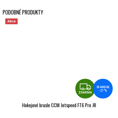
Akce
ZDA
16 440 Kč
–21 %
ZDARMA
Hokejové brusle CCM Jetspeed FT6 Pro JR