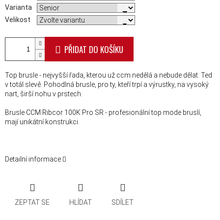
Varianta
Velikost
PŘIDAT DO KOŠÍKU
Top brusle - nejvyšší řada, kterou už ccm nedělá a nebude dělat. Ted
v totál slevě. Pohodlná brusle, pro ty, kteří trpí a výrustky, na vysoký
nart, širší nohu v prstech.
Brusle CCM Ribcor 100K Pro SR - profesionální top mode bruslí,
mají unikátní konstrukci.
Detailní informace
ZEPTAT SE
HLÍDAT
SDÍLET