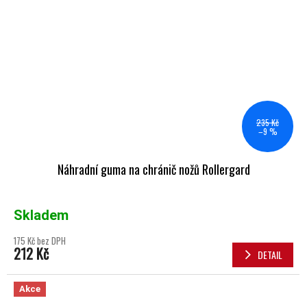
235 Kč
–9 %
Náhradní guma na chránič nožů Rollergard
Skladem
175 Kč bez DPH
212 Kč
DETAIL
Akce