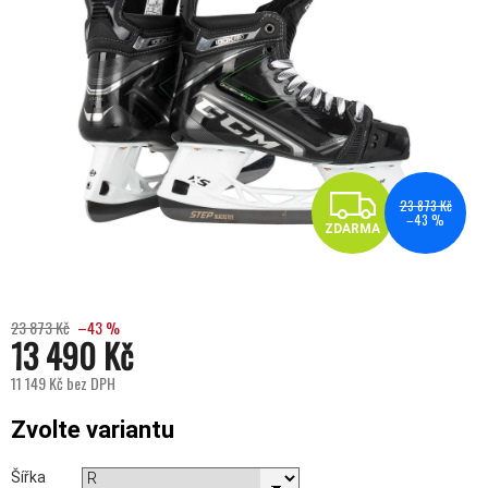
ZDA
23 873 Kč
–43 %
ZDARMA
23 873 Kč
–43 %
13 490 Kč
11 149 Kč bez DPH
Měrná cena:
Zvolte variantu
Šířka