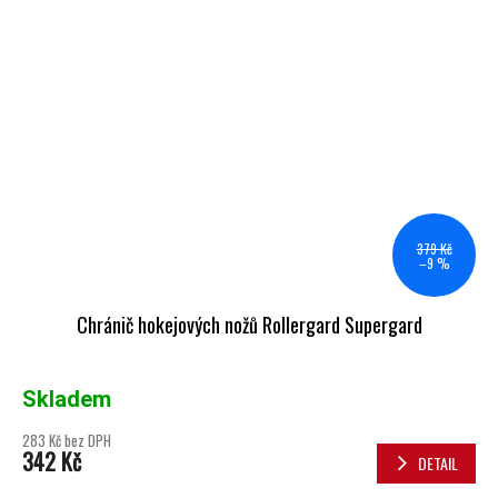
379 Kč
–9 %
Chránič hokejových nožů Rollergard Supergard
Skladem
283 Kč bez DPH
342 Kč
DETAIL