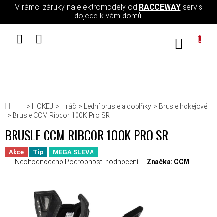
Přejít na obsah
V rámci záruky na elektromodely od
RACCEWAY
servis
dojede k vám domů!
NÁKUPN
Domů
HOKEJ
Hráč
Lední brusle a doplňky
Brusle hokejové
Brusle CCM Ribcor 100K Pro SR
BRUSLE CCM RIBCOR 100K PRO SR
Akce
Tip
MEGA SLEVA
Průměrné hodnocení produktu je 0,0 z 5 hvězdiček.
Neohodnoceno
Podrobnosti hodnocení
Značka:
CCM