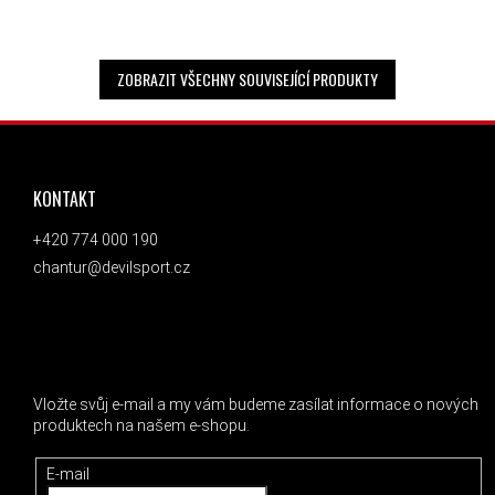
ZOBRAZIT VŠECHNY SOUVISEJÍCÍ PRODUKTY
ZÁPATÍ
KONTAKT
+420 774 000 190
chantur@devilsport.cz
ODEBÍRAT NEWSLETTER
Vložte svůj e-mail a my vám budeme zasílat informace o nových
produktech na našem e-shopu.
E-mail