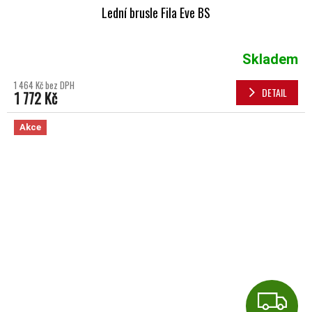
Lední brusle Fila Eve BS
Skladem
1 464 Kč bez DPH
DETAIL
1 772 Kč
Akce
Z