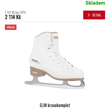
Skladem
1 747 Kč bez DPH
DETAIL
2 114 Kč
Akce
ELIN krasokomplet