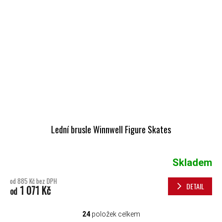
Lední brusle Winnwell Figure Skates
Skladem
od 885 Kč bez DPH
DETAIL
1 071 Kč
od
24
položek celkem
OVLÁDACÍ PRVKY VÝPISU