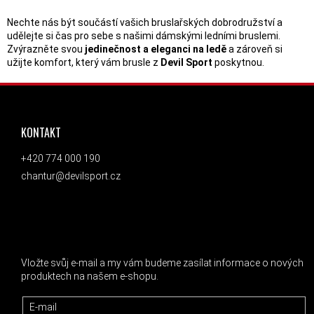
Nechte nás být součástí vašich bruslařských dobrodružství a
udělejte si čas pro sebe s našimi dámskými ledními bruslemi.
Zvýrazněte svou
jedinečnost a eleganci na ledě
a zároveň si
užijte komfort, který vám brusle z
Devil Sport
poskytnou.
ZÁPATÍ
KONTAKT
+420 774 000 190
chantur@devilsport.cz
ODEBÍRAT NEWSLETTER
Vložte svůj e-mail a my vám budeme zasílat informace o nových
produktech na našem e-shopu.
E-mail