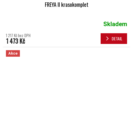
FREYA II krasokomplet
Skladem
1 217 Kč bez DPH
DETAIL
1 473 Kč
Akce