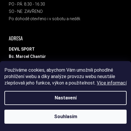
PO - PÁ: 8:30 - 16:30
SO - NE: ZAVŘENO
Po dohodě otevřeno i v sobotu a neděli.
ADRESA
DEVIL SPORT
Bc. Marcel Chantúr
Dlouhá 1458/8
Používáme cookies, abychom Vám umožnili pohodlné
789 85
prohlížení webu a díky analýze provozu webu neustále
Mohelnice
zlepšovali jeho funkce, výkon a použitelnost.
Více informací
Nastavení
INSTAGRAM
Souhlasím