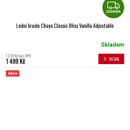
Z
ZDARMA
Lední brusle Chaya Classic Bliss Vanilla Adjustable
Skladem
1 239 Kč bez DPH
DETAIL
1 499 Kč
Akce