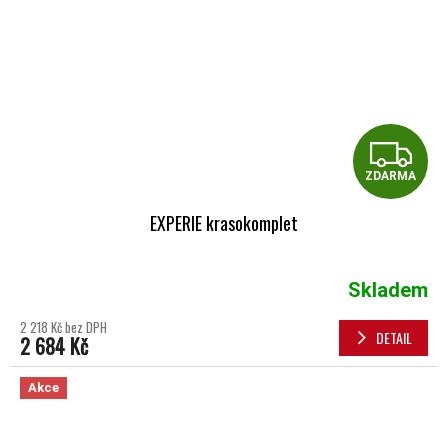
Z
ZDARMA
EXPERIE krasokomplet
Skladem
2 218 Kč bez DPH
DETAIL
2 684 Kč
Akce