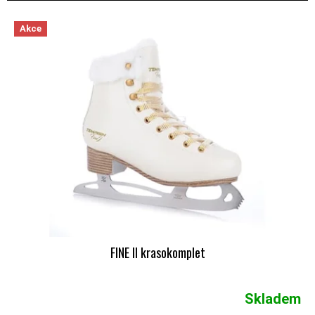
VÝPIS PRODUKTŮ
Akce
FINE II krasokomplet
Skladem