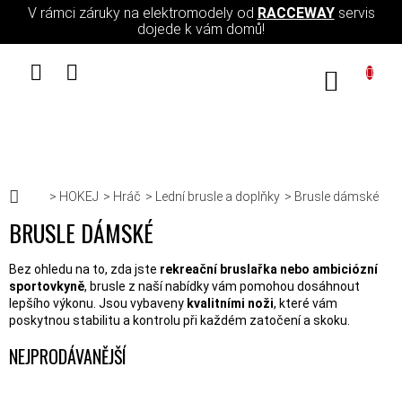
Přejít na obsah
V rámci záruky na elektromodely od
RACCEWAY
servis
dojede k vám domů!
NÁKUPN
Domů
HOKEJ
Hráč
Lední brusle a doplňky
Brusle dámské
BRUSLE DÁMSKÉ
Bez ohledu na to, zda jste
rekreační bruslařka nebo ambiciózní
sportovkyně
, brusle z naší nabídky vám pomohou dosáhnout
lepšího výkonu. Jsou vybaveny
kvalitními noži
, které vám
poskytnou stabilitu a kontrolu při každém zatočení a skoku.
NEJPRODÁVANĚJŠÍ