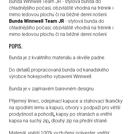
Bunda Winnwell Team JR - stylová bunda do
chladnějšího počasí, obzvláště vhodná na trénink i
mimo ledovou plochu či na běžné denní nošení.
Bunda Winnwell Team JR
- stylová bunda do
chladnějšího počasí, obzvláště vhodná na trénink i
mimo ledovou plochu či na běžné denní nošení.
POPIS.
Bunda je z kvalitního materiálu a skvěle padne.
Do detailů propracovaná bunda od kanadského
výrobce hokejového vybavení Winnwell.
Bunda je v zajímavém barevném designu.
Příjemný límec, odepínací kapuce a stahovací tkaničky
na spodním lemu a kapuci, otvory v podpaží pro větší
prodyšnost a pohodlí
,
kapsy po stranách a vnitřní
kapsa na suchý zip
,
dlouhý zip na přední straně.
Materiál: vnější 100% vyztužený polyester, vnitřní