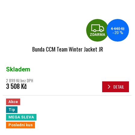
ZDA
4 440 Kč
–20 %
ZDARMA
Bunda CCM Team Winter Jacket JR
Skladem
2 899 Kč bez DPH
3 508 Kč
DETAIL
Akce
Tip
MEGA SLEVA
Poslední kus