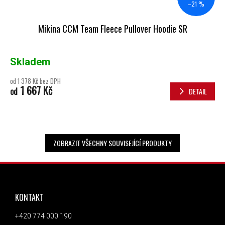
–21 %
Mikina CCM Team Fleece Pullover Hoodie SR
Skladem
od 1 378 Kč bez DPH
1 667 Kč
od
DETAIL
ZOBRAZIT VŠECHNY SOUVISEJÍCÍ PRODUKTY
ZÁPATÍ
KONTAKT
+420 774 000 190