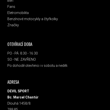
Běh
Fans
Eletromobilita
Benzínové motocykly a čtyřkolky
Značky
OTEVÍRACÍ DOBA
PO - PÁ: 8:30 - 16:30
SO - NE: ZAVŘENO
Po dohodě otevřeno i v sobotu a neděli.
ADRESA
DEVIL SPORT
Bc. Marcel Chantúr
Dlouhá 1458/8
789 85