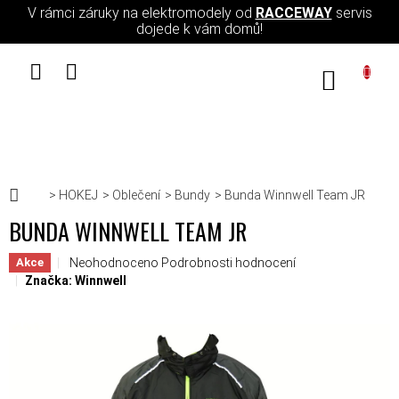
Přejít na obsah
V rámci záruky na elektromodely od
RACCEWAY
servis
dojede k vám domů!
NÁKUPN
Domů
HOKEJ
Oblečení
Bundy
Bunda Winnwell Team JR
BUNDA WINNWELL TEAM JR
Průměrné hodnocení produktu je 0,0 z 5 hvězdiček.
Neohodnoceno
Podrobnosti hodnocení
Akce
Značka:
Winnwell