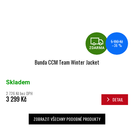
ZDA
5 190 Kč
–36 %
ZDARMA
Bunda CCM Team Winter Jacket
Skladem
2 726 Kč bez DPH
3 299 Kč
DETAIL
ZOBRAZIT VŠECHNY PODOBNÉ PRODUKTY