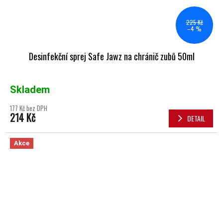
225 Kč
–4 %
Desinfekční sprej Safe Jawz na chránič zubů 50ml
Skladem
177 Kč bez DPH
214 Kč
DETAIL
Akce