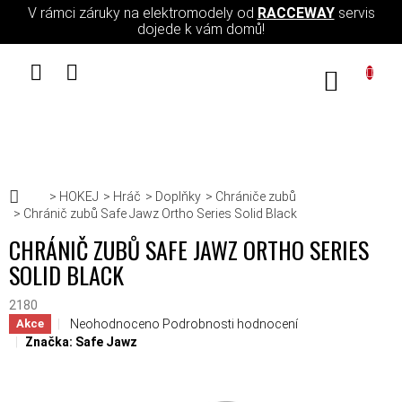
Přejít na obsah
V rámci záruky na elektromodely od
RACCEWAY
servis
dojede k vám domů!
NÁKUPN
Domů
HOKEJ
Hráč
Doplňky
Chrániče zubů
Chránič zubů Safe Jawz Ortho Series Solid Black
CHRÁNIČ ZUBŮ SAFE JAWZ ORTHO SERIES
SOLID BLACK
2180
Průměrné hodnocení produktu je 0,0 z 5 hvězdiček.
Neohodnoceno
Podrobnosti hodnocení
Akce
Značka:
Safe Jawz