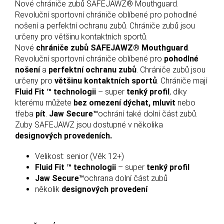
Nové chrániče zubů SAFEJAWZ® Mouthguard.
Revoluční sportovní chrániče oblíbené pro pohodlné
nošení a perfektní ochranu zubů. Chrániče zubů jsou
určeny pro většinu kontaktních sportů.
Nové
chrániče zubů SAFEJAWZ® Mouthguard
.
Revoluční sportovní chrániče oblíbené pro
pohodlné
nošení
a
perfektní ochranu zubů
. Chrániče zubů jsou
určeny pro
většinu kontaktních sportů
. Chrániče mají
Fluid Fit ™ technologii
– super
tenký profil
, díky
kterému můžete
bez omezení dýchat, mluvit
nebo
třeba
pít
.
Jaw Secure™
ochrání také dolní část zubů.
Zuby SAFEJAWZ jsou dostupné v několika
designových provedeních.
Velikost: senior (Věk 12+)
Fluid Fit ™ technologii
– super
tenký profil
Jaw Secure™
ochrana dolní část zubů
několik
designových provedení