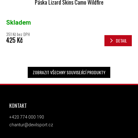
Páska Lizard Skins Camo Wildfire
Skladem
351 Kč bez DPH
425 Kč
DETAIL
ZOBRAZIT VŠECHNY SOUVISEJÍCÍ PRODUKTY
ZÁPATÍ
KONTAKT
+420 774 000 190
chantur@devilsport.cz