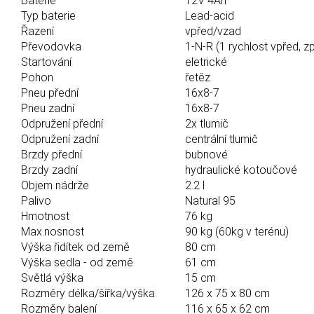
Baterie
12V 4Ah
Typ baterie
Lead-acid
Řazení
vpřed/vzad
Převodovka
1-N-R (1 rychlost vpřed, z
Startování
eletrické
Pohon
řetěz
Pneu přední
16x8-7
Pneu zadní
16x8-7
Odpružení přední
2x tlumič
Odpružení zadní
centrální tlumič
Brzdy přední
bubnové
Brzdy zadní
hydraulické kotoučové
Objem nádrže
2.2 l
Palivo
Natural 95
Hmotnost
76 kg
Max.nosnost
90 kg (60kg v terénu)
Výška řidítek od země
80 cm
Výška sedla - od země
61 cm
Světlá výška
15 cm
Rozměry délka/šířka/výška
126 x 75 x 80 cm
Rozměry balení
116 x 65 x 62 cm