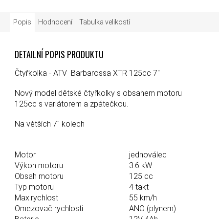
Popis
Hodnocení
Tabulka velikostí
DETAILNÍ POPIS PRODUKTU
Čtyřkolka - ATV Barbarossa XTR 125cc 7"
Nový model dětské čtyřkolky s obsahem motoru
125cc s variátorem a zpátečkou.
Na větších 7" kolech
Motor
jednoválec
Výkon motoru
3.6 kW
Obsah motoru
125 cc
Typ motoru
4 takt
Max.rychlost
55 km/h
Omezovač rychlosti
ANO (plynem)