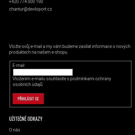
+420 774 000 190
chantur@devilsport.cz
ODEBÍRAT NEWSLETTER
Vložte svůj e-mail a my vám budeme zasílat informace o nových
produktech na našem e-shopu.
E-mail
Vložením e-mailu souhlasíte s
podmínkami ochrany
osobních údajů
PŘIHLÁSIT SE
UŽITEČNÉ ODKAZY
O nás