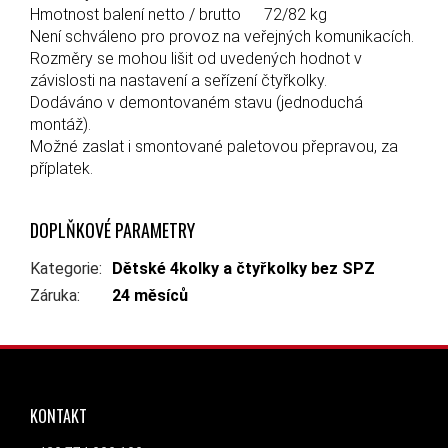
Hmotnost balení netto / brutto
72/82 kg
Není schváleno pro provoz na veřejných komunikacích.
Rozměry se mohou lišit od uvedených hodnot v
závislosti na nastavení a seřízení čtyřkolky.
Dodáváno v demontovaném stavu (jednoduchá
montáž).
Možné zaslat i smontované paletovou přepravou, za
příplatek.
DOPLŇKOVÉ PARAMETRY
Kategorie
:
Dětské 4kolky a čtyřkolky bez SPZ
Záruka
:
24 měsíců
ZÁPATÍ
KONTAKT