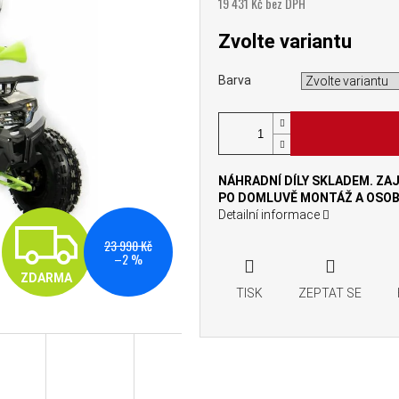
19 431 Kč bez DPH
Měrná cena:
Zvolte variantu
Barva
NÁHRADNÍ DÍLY SKLADEM. ZAJ
PO DOMLUVĚ MONTÁŽ A OSOBN
Detailní informace
ZDARMA
23 990 Kč
–2 %
ZDARMA
TISK
ZEPTAT SE