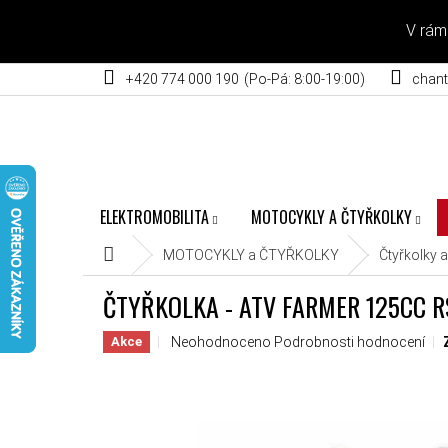
Přejít na obsah
V rám
+420 774 000 190
chant
ELEKTROMOBILITA
MOTOCYKLY A ČTYŘKOLKY
Domů
MOTOCYKLY a ČTYŘKOLKY
Čtyřkolky 
ČTYŘKOLKA - ATV FARMER 125CC RS
Průměrné hodnocení produktu je 0,0 z 5 hvěz
Neohodnoceno
Podrobnosti hodnocení
Akce