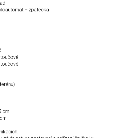
zad
poloautomat + zpátečka
č
otoučové
otoučové
terénu)
5 cm
 cm
ikacích.