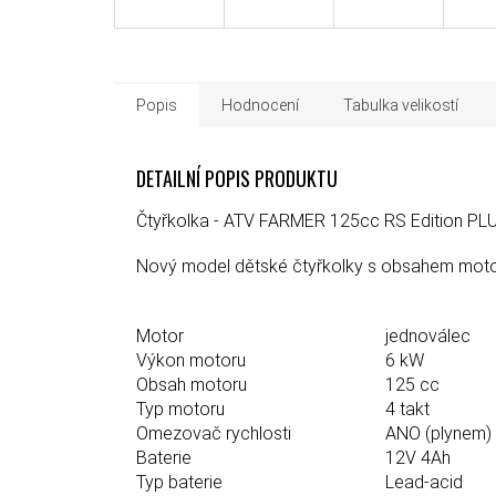
Popis
Hodnocení
Tabulka velikostí
DETAILNÍ POPIS PRODUKTU
Čtyřkolka - ATV FARMER 125cc RS Edition PLU
Nový model dětské čtyřkolky s obsahem mot
Motor
jednoválec
Výkon motoru
6 kW
Obsah motoru
125 cc
Typ motoru
4 takt
Omezovač rychlosti
ANO (plynem)
Baterie
12V 4Ah
Typ baterie
Lead-acid