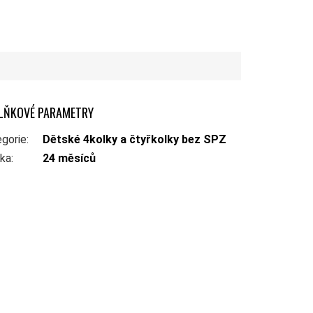
LŇKOVÉ PARAMETRY
gorie
:
Dětské 4kolky a čtyřkolky bez SPZ
uka
:
24 měsíců