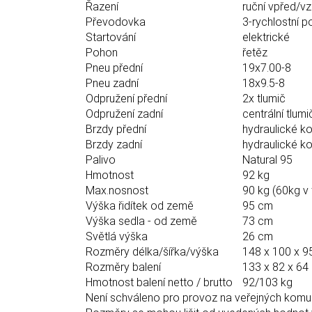
Řazení
ruční vpřed/v
Převodovka
3-rychlostní 
Startování
elektrické
Pohon
řetěz
Pneu přední
19x7.00-8
Pneu zadní
18x9.5-8
Odpružení přední
2x tlumič
Odpružení zadní
centrální tlumi
Brzdy přední
hydraulické k
Brzdy zadní
hydraulické k
Palivo
Natural 95
Hmotnost
92 kg
Max.nosnost
90 kg (60kg v 
Výška řidítek od země
95 cm
Výška sedla - od země
73 cm
Světlá výška
26 cm
Rozměry délka/šířka/výška
148 x 100 x 9
Rozměry balení
133 x 82 x 64
Hmotnost balení netto / brutto
92/103 kg
Není schváleno pro provoz na veřejných komun