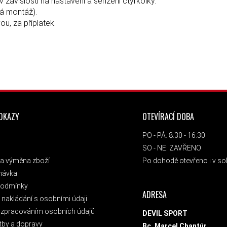
ávislosti na nastavení a seřízení čtyřkolky.
á montáž).
u, za příplatek.
ODKAZY
OTEVÍRACÍ DOBA
PO - PÁ: 8:30 - 16:30
SO - NE: ZAVŘENO
a výměna zboží
Po dohodě otevřeno i v sob
návka
podmínky
ADRESA
nakládání s osobními údaji
 zpracováním osobních údajů
DEVIL SPORT
tby a dopravy
Bc. Marcel Chantúr