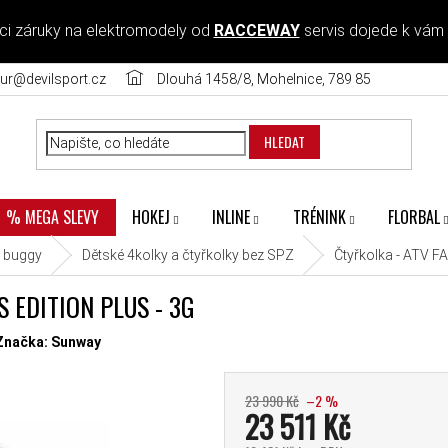
ci záruky na elektromodely od
RACCEWAY
servis dojede k vám
ur@devilsport.cz
Dlouhá 1458/8, Mohelnice, 789 85
HLEDAT
HOKEJ
INLINE
TRÉNINK
FLORBAL
% MEGA SLEVY
a buggy
Dětské 4kolky a čtyřkolky bez SPZ
Čtyřkolka - ATV F
 EDITION PLUS - 3G
diček.
Značka:
Sunway
23 990 Kč
–2 %
23 511 Kč