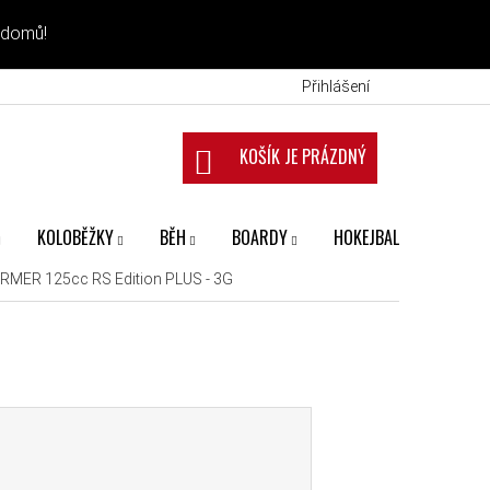
 domů!
Přihlášení
NÁKUPNÍ KOŠÍK
KOLOBĚŽKY
BĚH
BOARDY
HOKEJBAL
FANS
ARMER 125cc RS Edition PLUS - 3G