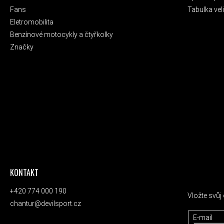
Fans
Tabulka veli
Eletromobilita
Benzínové motocykly a čtyřkolky
Značky
KONTAKT
ODEBÍRAT
+420 774 000 190
Vložte svů
chantur@devilsport.cz
E-mail