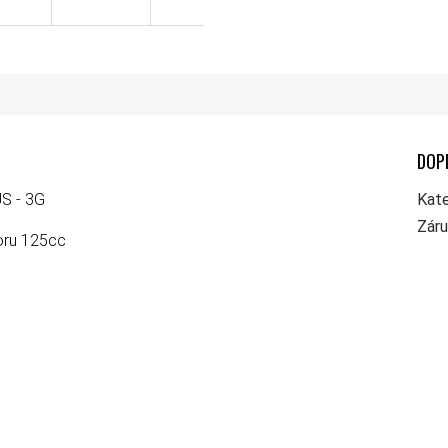
DOP
S - 3G
Kate
Zár
oru 125cc