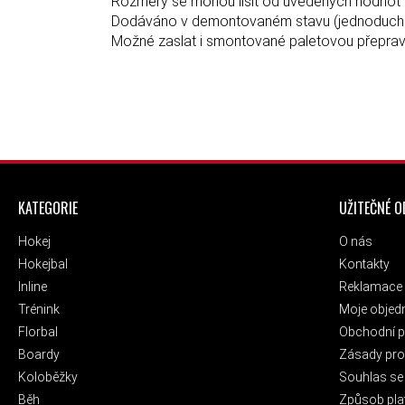
Rozměry se mohou lišit od uvedených hodnot v z
Dodáváno v demontovaném stavu (jednoduch
Možné zaslat i smontované paletovou přepravo
ZÁPATÍ
KATEGORIE
UŽITEČNÉ 
Hokej
O nás
Hokejbal
Kontakty
Inline
Reklamace 
Trénink
Moje objed
Florbal
Obchodní 
Boardy
Zásady pro 
Koloběžky
Souhlas se
Běh
Způsob pla