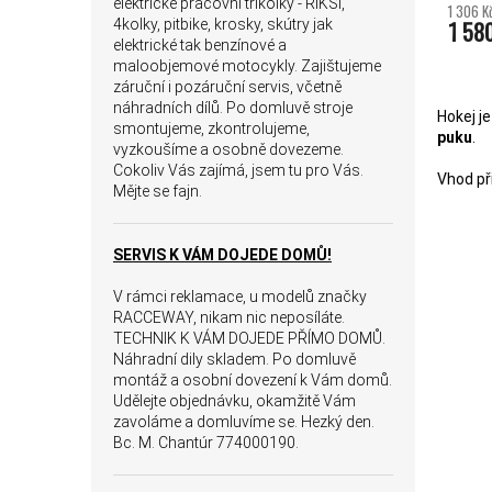
elektrické pracovní tříkolky - RIKŠI,
1 306 K
4kolky, pitbike, krosky, skútry jak
1 58
elektrické tak benzínové a
maloobjemové motocykly. Zajištujeme
záruční i pozáruční servis, včetně
náhradních dílů. Po domluvě stroje
Hokej j
smontujeme, zkontrolujeme,
puku
.
vyzkoušíme a osobně dovezeme.
Cokoliv Vás zajímá, jsem tu pro Vás.
Vhod při
Mějte se fajn.
SERVIS K VÁM DOJEDE DOMŮ!
V rámci reklamace, u modelů značky
RACCEWAY, nikam nic neposíláte.
TECHNIK K VÁM DOJEDE PŘÍMO DOMŮ.
Náhradní dily skladem. Po domluvě
montáž a osobní dovezení k Vám domů.
Udělejte objednávku, okamžitě Vám
zavoláme a domluvíme se. Hezký den.
Bc. M. Chantúr 774000190.