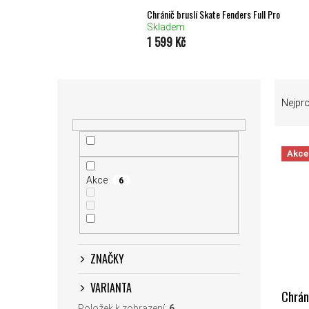
Chránič bruslí Skate Fenders Full Pro
Skladem
1 599 Kč
POSTRANNÍ PANEL
ŘAZEN
Nejpr
Akce
VÝPIS
Akce
6
ZNAČKY
VARIANTA
Chráni
Položek k zobrazení:
6