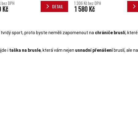
č bez DPH
1 306 Kč bez DPH
DETAIL
0 Kč
1 580 Kč
OVLÁDACÍ 
e tvrdý sport, proto byste neměli zapomenout na
chrániče bruslí
, které
jde i
taška na brusle
, která vám nejen
usnadní přenášení
bruslí, ale na