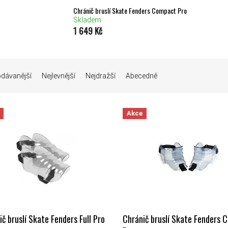
Chránič bruslí Skate Fenders Compact Pro
Skladem
1 649 Kč
Í PRODUKTŮ
odávanější
Nejlevnější
Nejdražší
Abecedně
Akce
 PRODUKTŮ
č bruslí Skate Fenders Full Pro
Chránič bruslí Skate Fenders