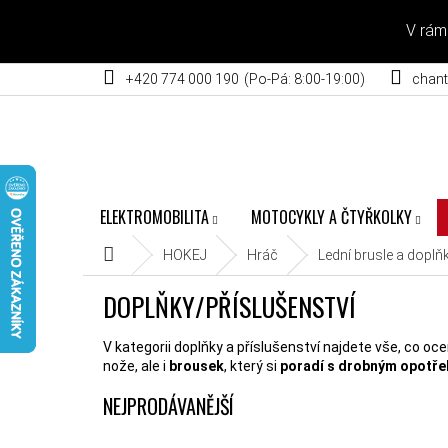
Přejít na obsah
V rám
+420 774 000 190
chant
ELEKTROMOBILITA
MOTOCYKLY A ČTYŘKOLKY
Domů
HOKEJ
Hráč
Lední brusle a doplň
DOPLŇKY/PŘÍSLUŠENSTVÍ
V kategorii doplňky a příslušenství najdete vše, co oce
nože, ale i
brousek
, který si
poradí s drobným opotř
NEJPRODÁVANĚJŠÍ