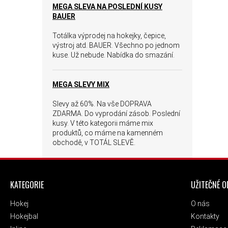
MEGA SLEVA NA POSLEDNÍ KUSY
BAUER
Totálka výprodej na hokejky, čepice,
výstroj atd. BAUER. Všechno po jednom
kuse. Už nebude. Nabídka do smazání.
MEGA SLEVY MIX
Slevy až 60%. Na vše DOPRAVA
ZDARMA. Do vyprodání zásob. Poslední
kusy. V této kategorii máme mix
produktů, co máme na kamenném
obchodě, v TOTÁL SLEVĚ.
ZÁPATÍ
KATEGORIE
UŽITEČNÉ 
Hokej
O nás
Hokejbal
Kontakty