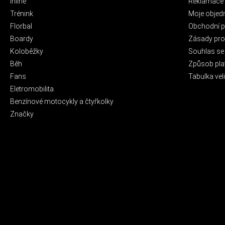
Inline
Reklamace 
Trénink
Moje objed
Florbal
Obchodní 
Boardy
Zásady pro 
Koloběžky
Souhlas se
Běh
Způsob pla
Fans
Tabulka veli
Eletromobilita
Benzínové motocykly a čtyřkolky
Značky