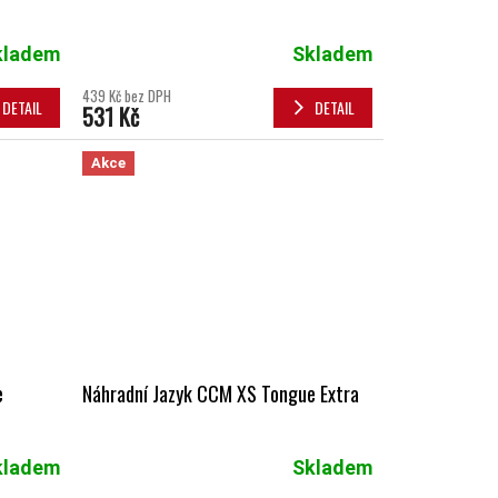
kladem
Skladem
439 Kč bez DPH
DETAIL
DETAIL
531 Kč
Akce
e
Náhradní Jazyk CCM XS Tongue Extra
kladem
Skladem