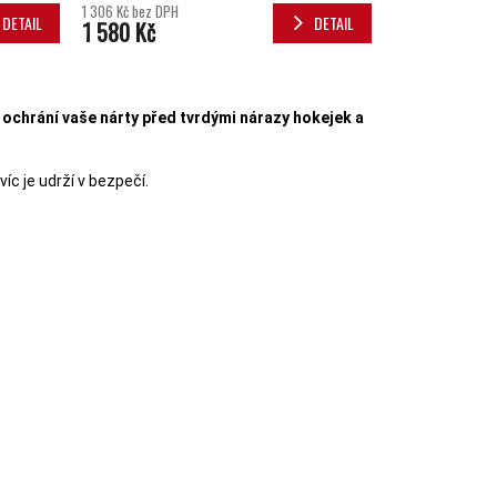
1 306 Kč bez DPH
DETAIL
DETAIL
1 580 Kč
PRVKY VÝPISU
ochrání vaše nárty před tvrdými nárazy hokejek a
víc je udrží v bezpečí.