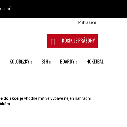
 domů!
Přihlášení
NÁKUPNÍ KOŠÍK
KOLOBĚŽKY
BĚH
BOARDY
HOKEJBAL
FANS
né do akce
, je vhodné mít ve výbavě nejen náhradní
ičkám
.