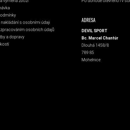
a výměna zboží
Po dohodě otevřeno i v sob
návka
podmínky
ADRESA
nakládání s osobními údaji
 zpracováním osobních údajů
DEVIL SPORT
tby a dopravy
Bc. Marcel Chantúr
kostí
Dlouhá 1458/8
789 85
Mohelnice