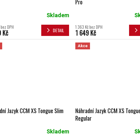
Pro
Skladem
S
č bez DPH
1 363 Kč bez DPH
DETAIL
9 Kč
1 649 Kč
Akce
dní Jazyk CCM XS Tongue Slim
Náhradní Jazyk CCM XS Tongu
Regular
Skladem
S