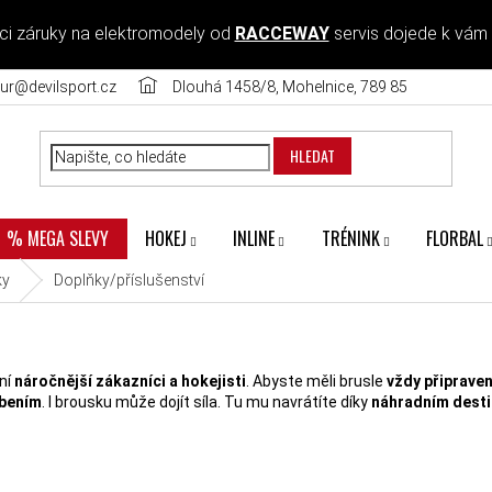
ci záruky na elektromodely od
RACCEWAY
servis dojede k vám
ur@devilsport.cz
Dlouhá 1458/8, Mohelnice, 789 85
HLEDAT
HOKEJ
INLINE
TRÉNINK
FLORBAL
% MEGA SLEVY
ky
Doplňky/příslušenství
ní
náročnější zákazníci a hokejisti
. Abyste měli brusle
vždy připrave
ebením
. I brousku může dojít síla. Tu mu navrátíte díky
náhradním dest