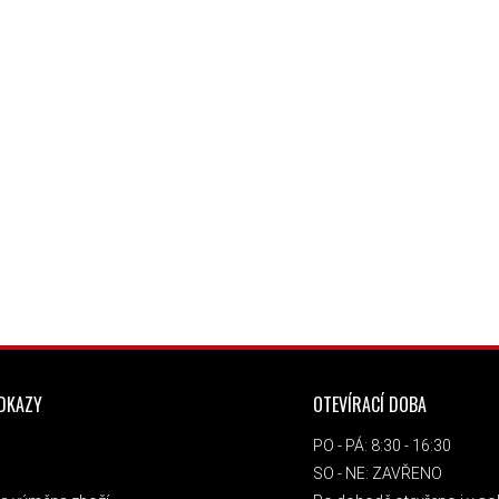
ODKAZY
OTEVÍRACÍ DOBA
PO - PÁ: 8:30 - 16:30
SO - NE: ZAVŘENO