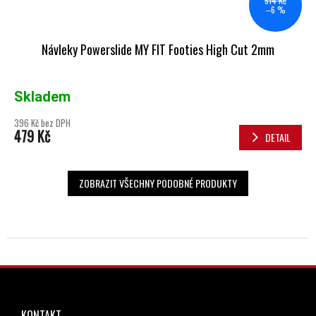
514 Kč
–6 %
Návleky Powerslide MY FIT Footies High Cut 2mm
Skladem
396 Kč bez DPH
479 Kč
DETAIL
ZOBRAZIT VŠECHNY PODOBNÉ PRODUKTY
ZÁPATÍ
KONTAKT