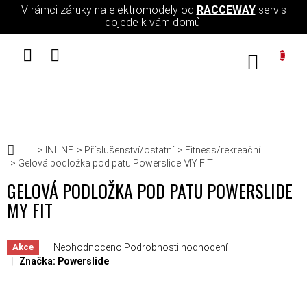
Přejít na obsah
V rámci záruky na elektromodely od
RACCEWAY
servis
dojede k vám domů!
NÁKUPN
Domů
INLINE
Příslušenství/ostatní
Fitness/rekreační
Gelová podložka pod patu Powerslide MY FIT
GELOVÁ PODLOŽKA POD PATU POWERSLIDE
MY FIT
Průměrné hodnocení produktu je 0,0 z 5 hvězdiček.
Neohodnoceno
Podrobnosti hodnocení
Akce
Značka:
Powerslide