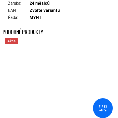
Záruka
:
24 měsíců
EAN
:
Zvolte variantu
Řada
:
MYFIT
Akce
612 Kč
–6 %