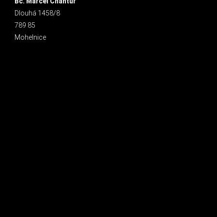
Bc. Marcel Chantúr
Dlouhá 1458/8
789 85
Mohelnice
INSTAGRAM