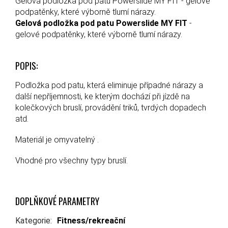
Gelová podložka pod patu Powerslide MY FIT - gelové
podpatěnky, které výborně tlumí nárazy.
Gelová podložka pod patu Powerslide MY FIT
-
gelové podpatěnky, které výborně tlumí nárazy.
POPIS:
Podložka pod patu, která eliminuje případné nárazy a
další nepříjemnosti, ke kterým dochází při jízdě na
kolečkových bruslí, provádění triků, tvrdých dopadech
atd.
Materiál je omyvatelný .
Vhodné pro všechny typy bruslí.
DOPLŇKOVÉ PARAMETRY
Kategorie
:
Fitness/rekreační