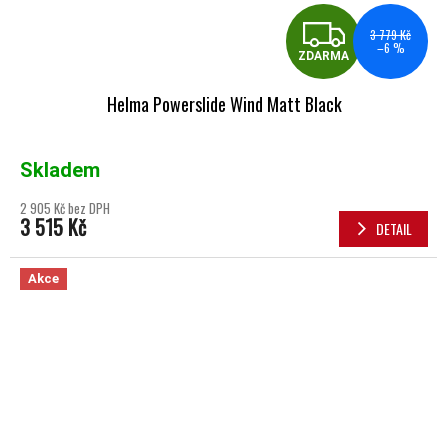
ZDA
3 779 Kč
–6 %
ZDARMA
Helma Powerslide Wind Matt Black
Skladem
2 905 Kč bez DPH
3 515 Kč
DETAIL
Akce