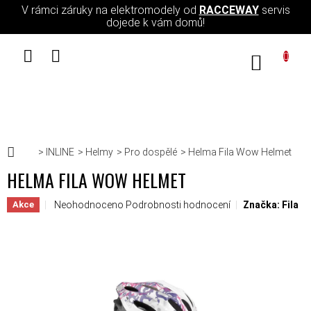
Přejít na obsah
V rámci záruky na elektromodely od
RACCEWAY
servis
dojede k vám domů!
NÁKUPN
Domů
INLINE
Helmy
Pro dospělé
Helma Fila Wow Helmet
HELMA FILA WOW HELMET
Průměrné hodnocení produktu je 0,0 z 5 hvězdiček.
Neohodnoceno
Podrobnosti hodnocení
Značka:
Fila
Akce