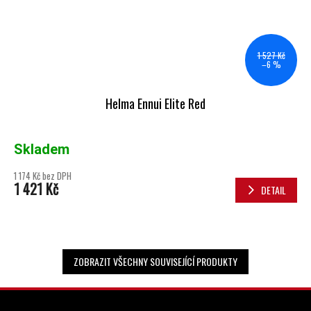
1 527 Kč
–6 %
Helma Ennui Elite Red
Skladem
1 174 Kč bez DPH
1 421 Kč
DETAIL
ZOBRAZIT VŠECHNY SOUVISEJÍCÍ PRODUKTY
ZÁPATÍ