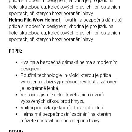
přilba s moderním designem, vhodná je pro jízdu na
kole, skateboardu, kolečkových bruslích i při ostatních
sportech, při kterých hrozí poranění hlavy.
Helma Fila Wow Helmet -
kvalitní a bezpečná dámská
přilba s moderním designem, vhodná je pro jízdu na
kole, skateboardu, kolečkových bruslích i při ostatních
sportech, při kterých hrozí poranění hlavy.
POPIS:
Kvalitní a bezpečná dámská helma s moderním
designem.
Použitá technologie In-Mold, kterou je přilba
vyrobena nabízí výjimečnou pevnost a zároveň
je extrémně lehká.
Větrání zajišťuje několik větracích otvorů
vybavených síťkou proti hmyzu.
Vnitřní podšívka je komfortní a pohodlná.
Helma má bezpečnostní zapínání, na kterém
můžete nastavit přesné obepnutí hlavy.
DETAIL: