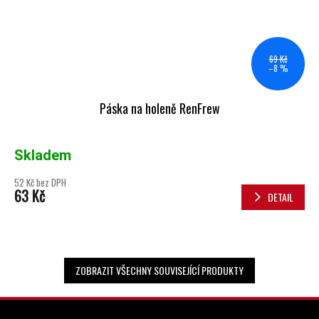
69 Kč
–8 %
Páska na holeně RenFrew
Skladem
52 Kč bez DPH
63 Kč
DETAIL
ZOBRAZIT VŠECHNY SOUVISEJÍCÍ PRODUKTY
ZÁPATÍ