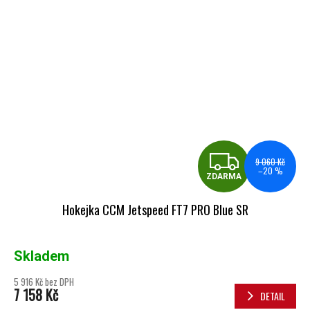
ZDA
9 060 Kč
–20 %
ZDARMA
Hokejka CCM Jetspeed FT7 PRO Blue SR
Skladem
5 916 Kč bez DPH
7 158 Kč
DETAIL