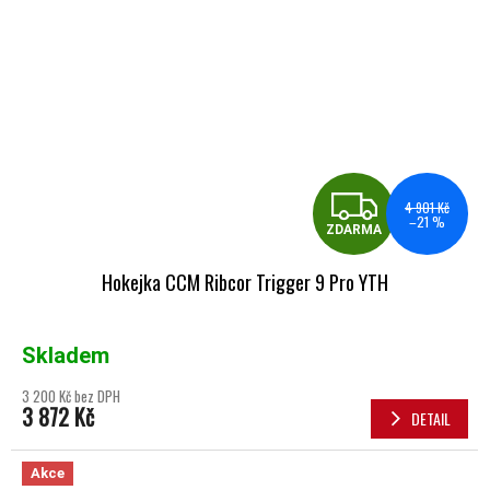
ZDA
4 901 Kč
–21 %
ZDARMA
Hokejka CCM Ribcor Trigger 9 Pro YTH
Skladem
3 200 Kč bez DPH
3 872 Kč
DETAIL
Akce