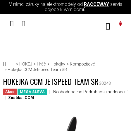
Přejít na obsah
V rámci záruky na elektromodely od
RACCEWAY
servis
dojede k vám domů!
NÁKUPN
Domů
HOKEJ
Hráč
Hokejky
Kompozitové
Hokejka CCM Jetspeed Team SR
HOKEJKA CCM JETSPEED TEAM SR
30243
Průměrné hodnocení produktu je 0,0 z 5 hv
Neohodnoceno
Podrobnosti hodnocení
Akce
MEGA SLEVA
Značka:
CCM