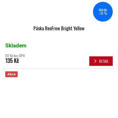
150 Kč
–10 %
Páska RenFrew Bright Yellow
Skladem
112 Kč bez DPH
135 Kč
DETAIL
Akce