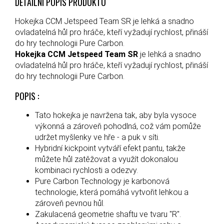
DETAILNÍ POPIS PRODUKTU
Hokejka CCM Jetspeed Team SR je lehká a snadno
ovladatelná hůl pro hráče, kteří vyžadují rychlost, přináší
do hry technologii Pure Carbon.
Hokejka CCM Jetspeed Team SR
je lehká a snadno
ovladatelná hůl pro hráče, kteří vyžadují rychlost, přináší
do hry technologii Pure Carbon.
POPIS :
Tato hokejka je navržena tak, aby byla vysoce
výkonná a zároveň pohodlná, což vám pomůže
udržet myšlenky ve hře - a puk v síti.
Hybridní kickpoint vytváří efekt pantu, takže
můžete hůl zatěžovat a využít dokonalou
kombinaci rychlosti a odezvy.
Pure Carbon Technology je karbonová
technologie, která pomáhá vytvořit lehkou a
zároveň pevnou hůl.
Zakulacená geometrie shaftu ve tvaru "R".