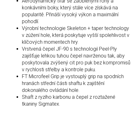
Aerodynamický tvar se zaoblenými rohy a
konkávními boky, který stále více získává na
popularitě. Přináší vysoký výkon a maximální
pohodlí.
Výrobní technologie Skeleton + taper technology
v zúžení hole, která poskytuje vyšší spolehlivost v
klíčových momentech hry.
Vrstvená čepel JF-90 s technologií Peel-Ply
zajišťuje lehkou tuhou čepel navrženou tak, aby
poskytovala zvýšený cit pro puk bez kompromisů
v rychlosti střelby a kontrole puku.
FT Microfeel Grip je vystouplý grip na spodních
hranách střední části shaftu k zajištění
dokonalého ovládání hole.
Shaft z ryzího karbonu a čepel z roztažené
tkaniny Sigmatex.