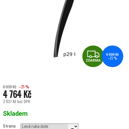
ZDA
6 030 Kč
–21 %
ZDARMA
6 030 Kč
–21 %
4 764 Kč
3 937 Kč bez DPH
Měrná cena:
Skladem
Strana