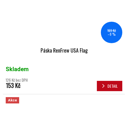
169 Kč
–9 %
Páska RenFrew USA Flag
Skladem
126 Kč bez DPH
153 Kč
DETAIL
Akce