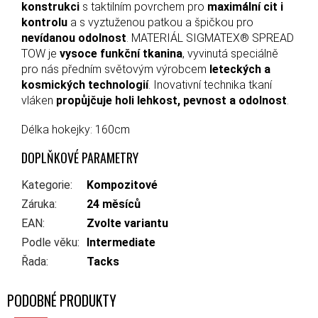
konstrukci
s taktilním povrchem pro
maximální cit i
kontrolu
a s vyztuženou patkou a špičkou pro
nevídanou odolnost
. MATERIÁL SIGMATEX® SPREAD
TOW je
vysoce funkční tkanina
, vyvinutá speciálně
pro nás předním světovým výrobcem
leteckých a
kosmických technologií
. Inovativní technika tkaní
vláken
propůjčuje holi lehkost, pevnost a odolnost
.
Délka hokejky: 160cm
DOPLŇKOVÉ PARAMETRY
Kategorie
:
Kompozitové
Záruka
:
24 měsíců
EAN
:
Zvolte variantu
Podle věku
:
Intermediate
Řada
:
Tacks