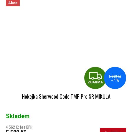
Akce
ZDA
5 999 Kč
–7 %
ZDARMA
Hokejka Sherwood Code TMP Pro SR MIKULA
Skladem
4 562 Kč bez DPH