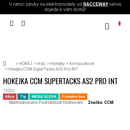
Přejít na obsah
V rámci záruky na elektromodely od
RACCEWAY
servis
dojede k vám domů!
NÁKUPN
Domů
HOKEJ
Hráč
Hokejky
Kompozitové
Hokejka CCM SuperTacks AS2 Pro INT
HOKEJKA CCM SUPERTACKS AS2 PRO INT
13263
Akce
Tip
MEGA SLEVA
Poslední kus
Průměrné hodnocení produktu je 0,0 z 5 hvězdiček.
Neohodnoceno
Podrobnosti hodnocení
Značka:
CCM