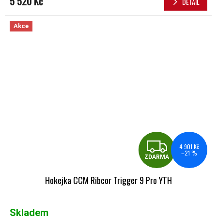
5 520 Kč
DETAIL
Akce
ZDA
4 901 Kč
–21 %
ZDARMA
Hokejka CCM Ribcor Trigger 9 Pro YTH
Skladem