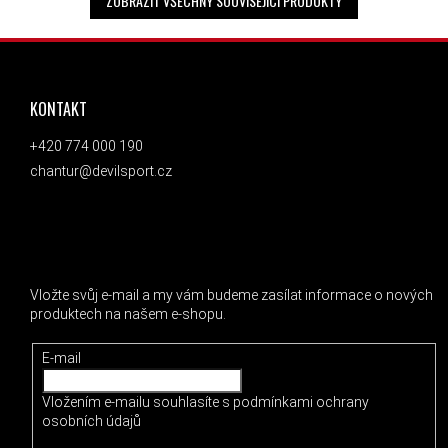
ZOBRAZIT VŠECHNY SOUVISEJÍCÍ PRODUKTY
ZÁPATÍ
KONTAKT
+420 774 000 190
chantur@devilsport.cz
ODEBÍRAT NEWSLETTER
Vložte svůj e-mail a my vám budeme zasílat informace o nových
produktech na našem e-shopu.
E-mail
Vložením e-mailu souhlasíte s
podmínkami ochrany
osobních údajů