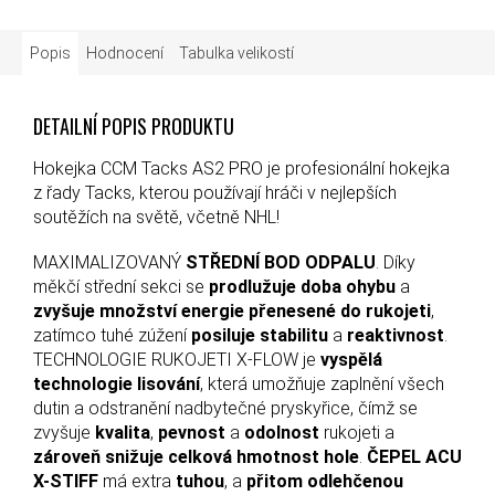
Popis
Hodnocení
Tabulka velikostí
DETAILNÍ POPIS PRODUKTU
Hokejka CCM Tacks AS2 PRO je profesionální hokejka
z řady Tacks, kterou používají hráči v nejlepších
soutěžích na světě, včetně NHL!
MAXIMALIZOVANÝ
STŘEDNÍ BOD ODPALU
. Díky
měkčí střední sekci se
prodlužuje doba ohybu
a
zvyšuje množství energie přenesené do rukojeti
,
zatímco tuhé zúžení
posiluje stabilitu
a
reaktivnost
.
TECHNOLOGIE RUKOJETI X-FLOW je
vyspělá
technologie lisování
, která umožňuje zaplnění všech
dutin a odstranění nadbytečné pryskyřice, čímž se
zvyšuje
kvalita
,
pevnost
a
odolnost
rukojeti a
zároveň snižuje celková hmotnost hole
.
ČEPEL ACU
X-STIFF
má extra
tuhou
, a
přitom odlehčenou