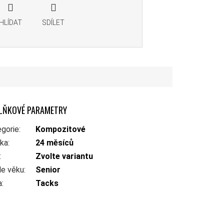
HLÍDAT
SDÍLET
LŇKOVÉ PARAMETRY
gorie
:
Kompozitové
uka
:
24 měsíců
:
Zvolte variantu
le věku
:
Senior
a
:
Tacks