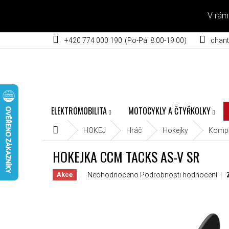
Přejít na obsah
V rám
+420 774 000 190
chant
ELEKTROMOBILITA
MOTOCYKLY A ČTYŘKOLKY
Domů
HOKEJ
Hráč
Hokejky
Kompo
HOKEJKA CCM TACKS AS-V SR
Průměrné hodnocení produktu je 0,0 z 5 hvěz
Neohodnoceno
Podrobnosti hodnocení
Akce