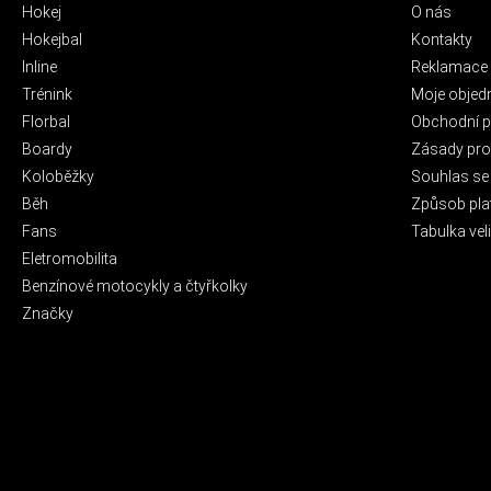
Hokej
O nás
Hokejbal
Kontakty
Inline
Reklamace 
Trénink
Moje objed
Florbal
Obchodní 
Boardy
Zásady pro 
Koloběžky
Souhlas se
Běh
Způsob pla
Fans
Tabulka veli
Eletromobilita
Benzínové motocykly a čtyřkolky
Značky