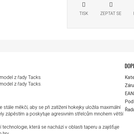
TISK
ZEPTAT SE
DOP
model z řady Tacks.
Kate
model z řady Tacks.
Zár
EAN
Pod
e stále měkčí, aby se při zatížení hokejky uložila maximální
Řad
třely zápěstím a poskytuje agresivním střelcům mnohem větší
 technologie, která se nachází v oblasti taperu a zajišťuje
 hry.