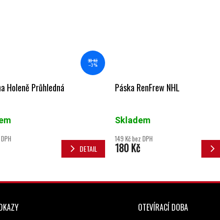
30 Kč
–3 %
na Holeně Průhledná
Páska RenFrew NHL
dem
Skladem
z DPH
149 Kč bez DPH
180 Kč
DETAIL
ODKAZY
OTEVÍRACÍ DOBA