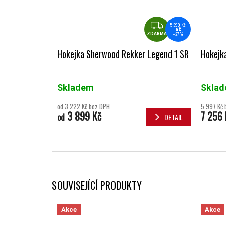
ZDARMA
5 399 Kč
až
–27 %
ZDARMA
Hokejka Sherwood Rekker Legend 1 SR
Hokejk
Skladem
Skla
od 3 222 Kč bez DPH
5 997 Kč 
3 899 Kč
7 256 
od
DETAIL
SOUVISEJÍCÍ PRODUKTY
Akce
Akce