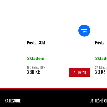
290 Kč
–20 %
Páska CCM
Páska 
Skladem
Skla
190 Kč bez DPH
24 Kč be
230 Kč
29 Kč
DETAIL
ZÁPATÍ
KATEGORIE
UŽITEČNÉ 