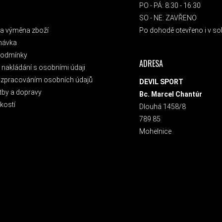
PO - PÁ: 8:30 - 16:30
SO - NE: ZAVŘENO
a výměna zboží
Po dohodě otevřeno i v sob
návka
podmínky
ADRESA
nakládání s osobními údaji
 zpracováním osobních údajů
DEVIL SPORT
tby a dopravy
Bc. Marcel Chantúr
kostí
Dlouhá 1458/8
789 85
Mohelnice