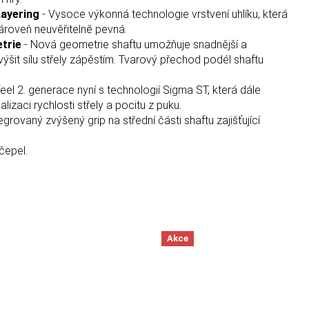
Layering
- Vysoce výkonná technologie vrstvení uhlíku, která
 zároveň neuvěřitelně pevná.
etrie
- Nová geometrie shaftu umožňuje snadnější a
ýšit sílu střely zápěstím. Tvarový přechod podél shaftu
eel 2. generace nyní s technologií Sigma ST, která dále
izaci rychlosti střely a pocitu z puku.
egrovaný zvýšený grip na střední části shaftu zajišťující
čepel.
Akce