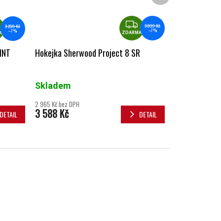
ZDARMA
ZDARMA
3 899 Kč
3 299 Kč
–7 %
–7 %
ZDARMA
A
Hokejka Sherwood Project 8 SR
INT
Skladem
2 965 Kč bez DPH
3 588 Kč
DETAIL
DETAIL