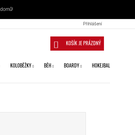
 domů!
Přihlášení
NÁKUPNÍ KOŠÍK
KOLOBĚŽKY
BĚH
BOARDY
HOKEJBAL
FANS