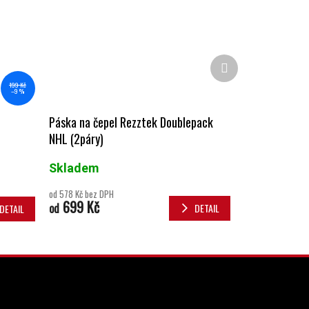
Další produkt
199 Kč
–9 %
Páska na čepel Rezztek Doublepack
NHL (2páry)
Skladem
od 578 Kč bez DPH
699 Kč
od
DETAIL
DETAIL
INSTAGRAM