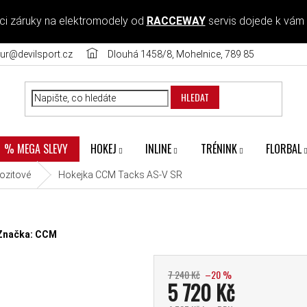
ci záruky na elektromodely od
RACCEWAY
servis dojede k vám
ur@devilsport.cz
Dlouhá 1458/8, Mohelnice, 789 85
HLEDAT
HOKEJ
INLINE
TRÉNINK
FLORBAL
% MEGA SLEVY
zitové
Hokejka CCM Tacks AS-V SR
diček.
Značka:
CCM
7 240 Kč
–20 %
5 720 Kč