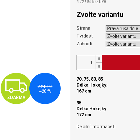
4 727 Kč bez DPH
Měrná cena:
Zvolte variantu
Strana
Tvrdost
Zahnutí
ZDARMA
70, 75, 80, 85
Délka Hokejky:
7 240 Kč
–20 %
167 cm
ZDARMA
95
Délka Hokejky:
172 cm
Detailní informace