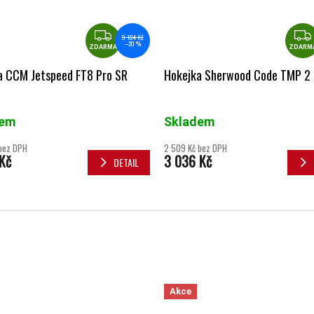
ZDARMA
9 184 Kč
–20 %
ZDARMA
ZDARM
a CCM Jetspeed FT8 Pro SR
Hokejka Sherwood Code TMP 2 
dem
Skladem
bez DPH
2 509 Kč bez DPH
Kč
3 036 Kč
DETAIL
Akce