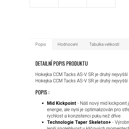
Popis
Hodnocení
Tabulka velikostí
DETAILNÍ POPIS PRODUKTU
Hokejka CCM Tacks AS-V SR je druhý nejvyšší 
Hokejka CCM Tacks AS-V SR je druhý nejvyšší 
POPIS :
Mid Kickpoint
- Náš nový mid kickpoint j
energie, ale nyní je optimalizován pro s
rychlost a konzistenci puku než dříve.
Technologie Taper Skeleton+
- Výrobní
lepší spolehlivost v klíčových momentech