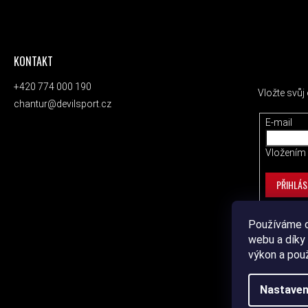
KONTAKT
ODEBÍRAT
+420 774 000 190
Vložte svů
chantur@devilsport.cz
E-mail
Vložením 
PŘIHLÁS
Používáme c
webu a díky 
výkon a pou
Nastaven
Copyrig