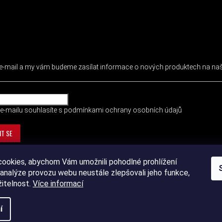
 NEWSLETTER
j e-mail a my vám budeme zasílat informace o nových produktech na n
e-mailu souhlasíte s
podmínkami ochrany osobních údajů
IT SE
ookies, abychom Vám umožnili pohodlné prohlížení
analýze provozu webu neustále zlepšovali jeho funkce,
žitelnost.
Více informací
í
ht 2026
DEVIL SPORT
. Všechna práva vyhrazena.