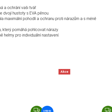
ná a ochrání vaši tvář.
e dvojí hustoty s EVA pěnou.
ala maximální pohodlí a ochranu proti nárazům a s méně
m, který pomáhá pohlcovat nárazy.
helmy pro individuální nastavení.
Akce
ZDARMA
6 150 Kč