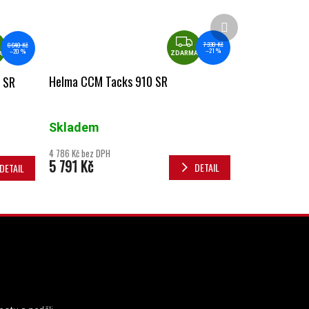
Další produkt
ZDARMA
ZDARMA
7 330 Kč
6 640 Kč
–21 %
–20 %
ZDARMA
A
Helma CCM Tacks 910 SR
 SR
Skladem
4 786 Kč bez DPH
5 791 Kč
DETAIL
DETAIL
INSTAGRAM