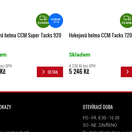
ZDARMA
8 210 Kč
–21 %
ZDARMA
ZDARM
vá helma CCM Super Tacks 920
Hokejová helma CCM Tacks 720
dem
Skladem
 bez DPH
4 336 Kč bez DPH
 Kč
5 246 Kč
DETAIL
ODKAZY
OTEVÍRACÍ DOBA
PO - PÁ: 8:30 - 16:30
SO - NE: ZAVŘENO