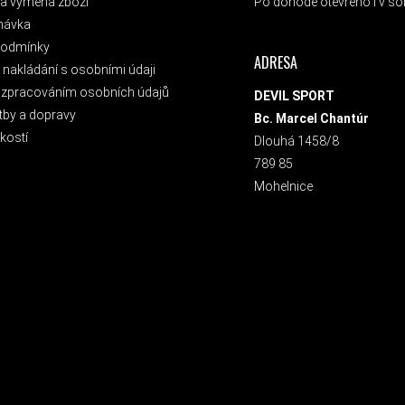
a výměna zboží
Po dohodě otevřeno i v sob
návka
podmínky
ADRESA
nakládání s osobními údaji
 zpracováním osobních údajů
DEVIL SPORT
tby a dopravy
Bc. Marcel Chantúr
kostí
Dlouhá 1458/8
789 85
Mohelnice