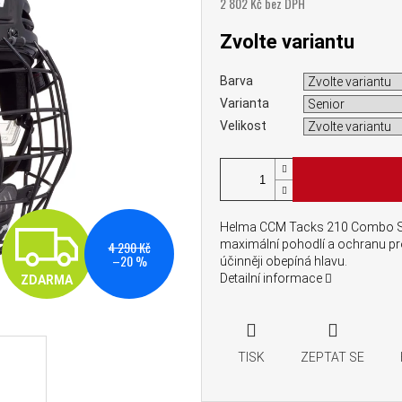
2 802 Kč bez DPH
Měrná cena:
Zvolte variantu
Barva
Varianta
Velikost
ZDARMA
Helma CCM Tacks 210 Combo SR
maximální pohodlí a ochranu pr
4 290 Kč
–20 %
účinněji obepíná hlavu.
Detailní informace
ZDARMA
TISK
ZEPTAT SE