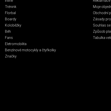
Inline
Reklamace 
Trénink
Moje objed
Florbal
Obchodní 
Boardy
Zásady pro 
Koloběžky
Souhlas se
Běh
Způsob pla
Fans
Tabulka veli
Eletromobilita
Benzínové motocykly a čtyřkolky
Značky