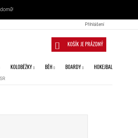
 domů!
Přihlášení
NÁKUPNÍ KOŠÍK
KOLOBĚŽKY
BĚH
BOARDY
HOKEJBAL
FANS
 SR