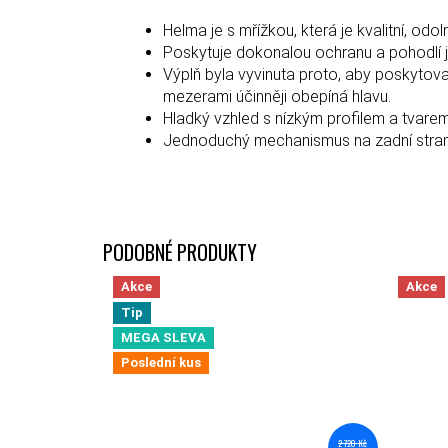
Helma je s mřížkou, která je kvalitní, odol
Poskytuje dokonalou ochranu a pohodlí j
Výplň byla vyvinuta proto, aby poskytov
mezerami účinněji obepíná hlavu.
Hladký vzhled s nízkým profilem a tvare
Jednoduchý mechanismus na zadní straně 
Akce
Akce
Tip
MEGA SLEVA
Poslední kus
2 720 Kč