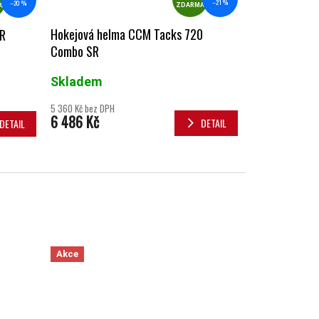
–21 %
–20 %
ZDARMA
A
Hokejová helma CCM Tacks 720
SR
Combo SR
Skladem
5 360 Kč bez DPH
6 486 Kč
DETAIL
DETAIL
Akce