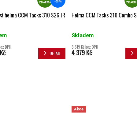
–20 %
ZDARMA
ZDARM
vá helma CCM Tacks 310 S26 JR
Helma CCM Tacks 310 Combo 
dem
Skladem
bez DPH
3 619 Kč bez DPH
 Kč
4 379 Kč
DETAIL
Akce