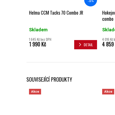
–26 %
Helma CCM Tacks 70 Combo JR
Hokejo
combo
Skladem
Skla
1 645 Kč bez DPH
4 016 Kč 
1 990 Kč
4 859
DETAIL
SOUVISEJÍCÍ PRODUKTY
Akce
Akce