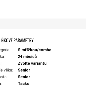
LŇKOVÉ PARAMETRY
gorie
:
S mřížkou/combo
uka
:
24 měsíců
:
Zvolte variantu
le věku
:
Senior
anta
:
Senior
a
:
Tacks