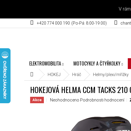
Přejít na obsah
V rám
+420 774 000 190
chant
ELEKTROMOBILITA
MOTOCYKLY A ČTYŘKOLKY
Domů
HOKEJ
Hráč
Helmy/plexi/mřížky
HOKEJOVÁ HELMA CCM TACKS 210
Průměrné hodnocení produktu je 0,0 z 5 hvěz
Neohodnoceno
Podrobnosti hodnocení
Akce