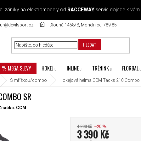
ci záruky na elektromodely od
RACCEWAY
servis dojede k vám
ur@devilsport.cz
Dlouhá 1458/8, Mohelnice, 789 85
HLEDAT
HOKEJ
INLINE
TRÉNINK
FLORBAL
% MEGA SLEVY
S mřížkou/combo
Hokejová helma CCM Tacks 210 Combo
 COMBO SR
diček.
Značka:
CCM
4 290 Kč
–20 %
3 390 Kč