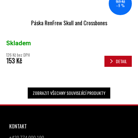
169 Kč
–9 %
Páska RenFrew Skull and Crossbones
Skladem
126 Kč bez DPH
153 Kč
DETAIL
ZOBRAZIT VŠECHNY SOUVISEJÍCÍ PRODUKTY
ZÁPATÍ
KONTAKT
+420 774 000 190