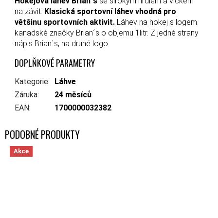
Hokejová láhev Brian´s
se širokým hrdlem a víčkem
na závit.
Klasická sportovní láhev vhodná pro
většinu sportovních aktivit.
Láhev na hokej s logem
kanadské značky Brian´s o objemu 1litr. Z jedné strany
nápis Brian´s, na druhé logo.
DOPLŇKOVÉ PARAMETRY
Kategorie
:
Láhve
Záruka
:
24 měsíců
EAN
:
1700000032382
Akce