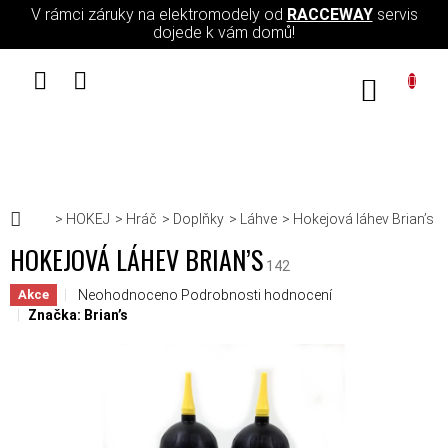
Přejít na obsah
V rámci záruky na elektromodely od
RACCEWAY
servis
dojede k vám domů!
NÁKUPN
Domů
HOKEJ
Hráč
Doplňky
Láhve
Hokejová láhev Brian’s
HOKEJOVÁ LÁHEV BRIAN’S
142
Průměrné hodnocení produktu je 0,0 z 5 hvězdiček.
Neohodnoceno
Podrobnosti hodnocení
Akce
Značka:
Brian’s