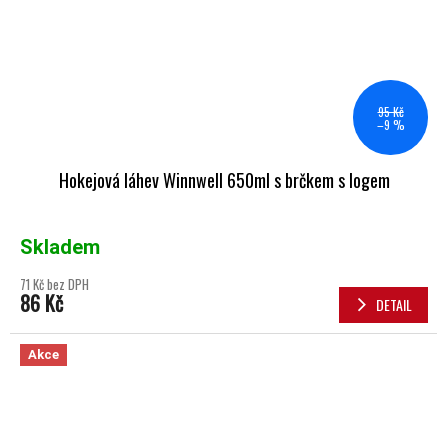
95 Kč
–9 %
Hokejová láhev Winnwell 650ml s brčkem s logem
Skladem
71 Kč bez DPH
86 Kč
DETAIL
Akce