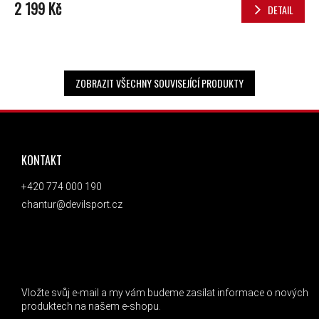
2 199 Kč
DETAIL
ZOBRAZIT VŠECHNY SOUVISEJÍCÍ PRODUKTY
ZÁPATÍ
KONTAKT
+420 774 000 190
chantur@devilsport.cz
ODEBÍRAT NEWSLETTER
Vložte svůj e-mail a my vám budeme zasílat informace o nových
produktech na našem e-shopu.