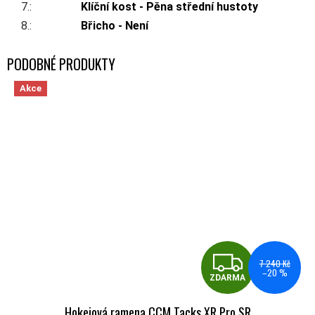
7.
:
Klíční kost - Pěna střední hustoty
8.
:
Břicho - Není
Akce
ZDA
7 240 Kč
–20 %
ZDARMA
Hokejová ramena CCM Tacks XR Pro SR