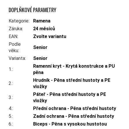
DOPLŇKOVÉ PARAMETRY
Kategorie
:
Ramena
Záruka
:
24 měsíců
EAN
:
Zvolte variantu
Podle
Senior
věku
:
Varianta
:
Senior
Ramenní kryt - Krytá konstrukce a PU
1.
:
pěna
Hrudník - Pěna střední hustoty a PE
2.
:
vložky
Páteř - Pěna střední hustoty a PE
3.
:
vložky
4.
:
Přední ochrana - Pěna střední hustoty
5.
:
Zadní ochrana - Pěna střední hustoty
6.
:
Biceps - Pěna s vysokou hustotou