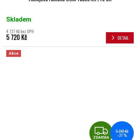
Skladem
4 727 Kč bez DPH
5 720 Kč
DETAIL
Akce
ZDA
5 310 Kč
–21 %
ZDARMA