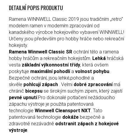
DETAILNÍ POPIS PRODUKTU
Ramena WINNWELL Classic 2019 jsou tradičním „retro“
modelem ramen v moderním zpracování od
kanadského výrobce hokejového vybavení WINNWELL!
Určeny jsou především pro hobby hráče nebo rekreační
hokejisty.
Ramena Winnwell Classic SR
ochrání tělo a ramena
hobby hráčům a rekreačním hokejistům.
Lehká
hráčská
vesta
základní výkonnostní třídy
, která ovšem
poskytuje
maximální pohodlí
a
volnost pohybu
.
Bezpečně ochrání, jsou lehké,pohodlné a
skvěle
pohlcují zápach
. Velmi
dobré zpracování
má
chránič
bicepsu
se širokým suchým zipem, který zajistí
pevné upnutí
.Pro dokonalé potlačení nežádoucího
zápachu výstroje je použita patentovaná
technologie
Winnwell Cleansport NXT
. Tato
patentovaná technologie
dokáže
bezpečně a
zdravotně nezávadně
odstranit zápach z hokejové
výstroje
.