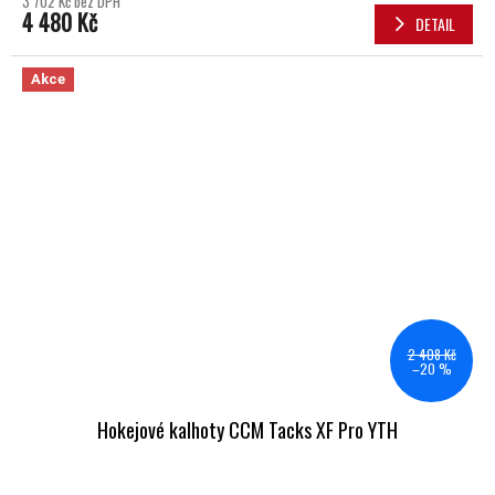
3 702 Kč bez DPH
4 480 Kč
DETAIL
Akce
2 408 Kč
–20 %
Hokejové kalhoty CCM Tacks XF Pro YTH