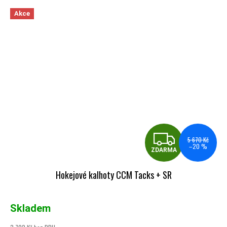
Akce
ZDA
5 670 Kč
–20 %
ZDARMA
Hokejové kalhoty CCM Tacks + SR
Skladem