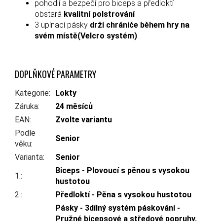
pohodlí a bezpečí pro biceps a předloktí
obstará
kvalitní polstrování
3 upínací pásky
drží chrániče během hry na
svém místě(Velcro systém)
DOPLŇKOVÉ PARAMETRY
Kategorie
:
Lokty
Záruka
:
24 měsíců
EAN
:
Zvolte variantu
Podle
Senior
věku
:
Varianta
:
Senior
Biceps - Plovoucí s pěnou s vysokou
1.
:
hustotou
2.
:
Předloktí - Pěna s vysokou hustotou
Pásky - 3dílný systém páskování -
Pružné bicepsové a středové popruhy,