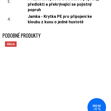
3.
:
předloktí a překrývající se pojistný
popruh
Jamka - Krytka PE pro připojení ke
4.
:
kloubu z kusu o jedné hustotě
Akce
890 Kč
–10 %