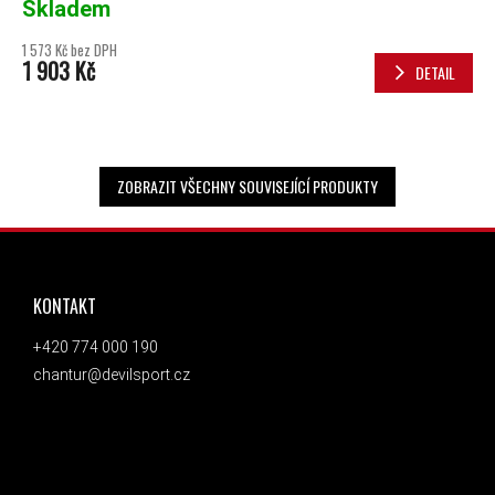
Skladem
1 573 Kč bez DPH
1 903 Kč
DETAIL
ZOBRAZIT VŠECHNY SOUVISEJÍCÍ PRODUKTY
ZÁPATÍ
KONTAKT
+420 774 000 190
chantur@devilsport.cz
ODEBÍRAT NEWSLETTER