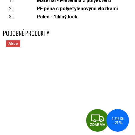
1.
:
Materiál - Pletenina z polyesteru
2.
:
PE pěna s polyetylenovými vložkami
3.
:
Palec - 1dílný lock
Akce
ZDA
3 315 Kč
–21 %
ZDARMA