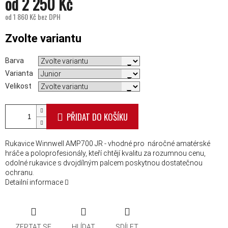
od
2 250 Kč
od
1 860 Kč
bez DPH
Měrná cena:
Zvolte variantu
Barva
Varianta
Velikost
PŘIDAT DO KOŠÍKU
Rukavice Winnwell AMP700 JR - vhodné pro náročné amatérské
hráče a poloprofesionály, kteří chtějí kvalitu za rozumnou cenu,
odolné rukavice s dvojdílným palcem poskytnou dostatečnou
ochranu.
Detailní informace
ZEPTAT SE
HLÍDAT
SDÍLET