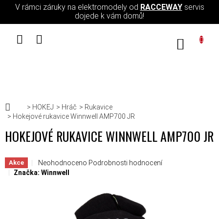
Přejít na obsah
V rámci záruky na elektromodely od
RACCEWAY
servis
dojede k vám domů!
NÁKUPN
Domů
HOKEJ
Hráč
Rukavice
Hokejové rukavice Winnwell AMP700 JR
HOKEJOVÉ RUKAVICE WINNWELL AMP700 JR
Průměrné hodnocení produktu je 0,0 z 5 hvězdiček.
Neohodnoceno
Podrobnosti hodnocení
Akce
Značka:
Winnwell