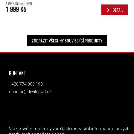
1 652 Kč bez DPH
1 999 Kč
DETAIL
ZOBRAZIT VŠECHNY SOUVISEJÍCÍ PRODUKTY
ZÁPATÍ
KONTAKT
+420 774 000 190
chantur@devilsport.cz
ODEBÍRAT NEWSLETTER
Vložte svůj e-mail a my vám budeme zasílat informace o nových