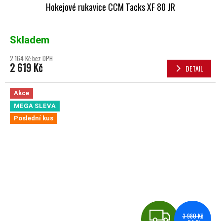
Hokejové rukavice CCM Tacks XF 80 JR
Skladem
2 164 Kč bez DPH
2 619 Kč
DETAIL
Akce
MEGA SLEVA
Poslední kus
ZDA
3 980 Kč