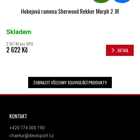
Hokejová ramena Sherwood Rekker Morph 2 JR
Skladem
2 167 Kč bez DPH
2 622 Kč
DETAIL
ZOBRAZIT VŠECHNY SOUVISEJÍCÍ PRODUKTY
ZÁPATÍ
KONTAKT
+420 774 000 190
chantur@devilsport.cz