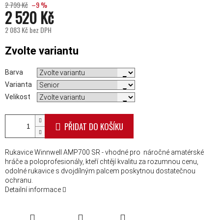
2 799 Kč
–9 %
2 520 Kč
2 083 Kč bez DPH
Měrná cena:
Zvolte variantu
Barva
Varianta
Velikost
PŘIDAT DO KOŠÍKU
Rukavice Winnwell AMP700 SR - vhodné pro náročné amatérské
hráče a poloprofesionály, kteří chtějí kvalitu za rozumnou cenu,
odolné rukavice s dvojdílným palcem poskytnou dostatečnou
ochranu.
Detailní informace