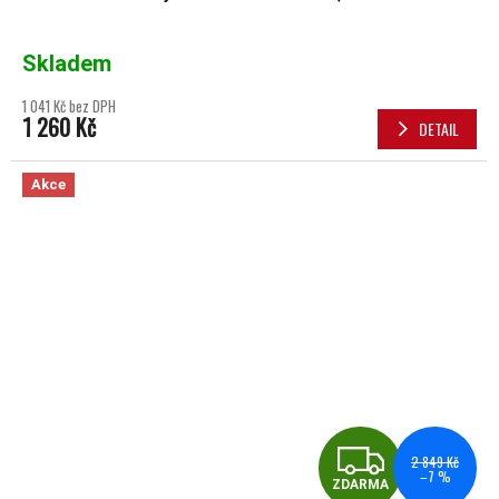
Skladem
1 041 Kč bez DPH
1 260 Kč
DETAIL
Akce
ZDA
2 849 Kč
–7 %
ZDARMA